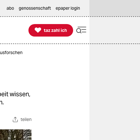
abo
genossenschaft
epaper login

taz zahl ich
taz zahl ich
Ausforschen
eit wissen,
n.
teilen