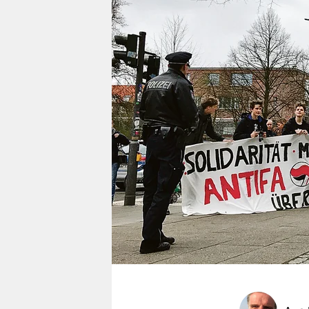
berlin
nord
wahrheit
verlag
verlag
veranstaltungen
shop
fragen & hilfe
unterstützen
abo
genossenschaft