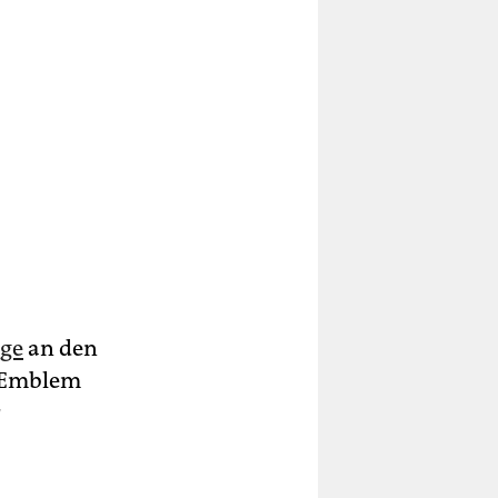
age
an den
a-Emblem
r