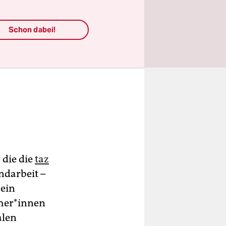
Schon dabei!
 die die
taz
ndarbeit –
 ein
e­r*in­nen
alen