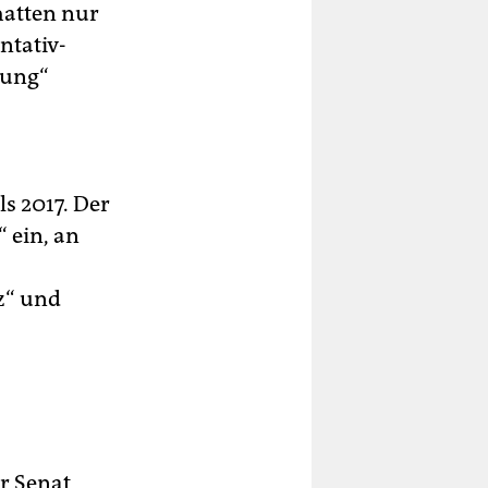
hatten nur
ntativ-
tung“
 2017. Der
 ein, an
z“ und
r Senat