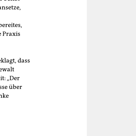
ansetze,
ereites,
e Praxis
klagt, dass
ewalt
it: „Der
sse über
inke