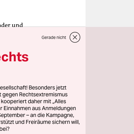
nder und
ischen
Gerade nicht
l
eugen.
echts
ondern
kengut der
isiert, um
esellschaft! Besonders jetzt
rt gegen Rechtsextremismus
nken,
z kooperiert daher mit „Alles
ller Einnahmen aus Anmeldungen
. September – an die Kampagne,
rstützt und Freiräume sichern will,
bei?