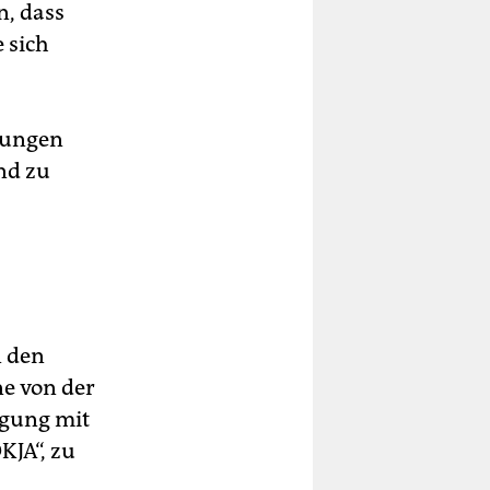
n, dass
 sich
rungen
nd zu
n den
ne von der
agung mit
KJA“, zu