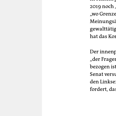
2019 noch 
„wo Grenze
Meinungsäu
gewalttäti
hat das Ko
Der innenpo
„der Frage
bezogen ist
Senat vers
den Linkse
fordert, da