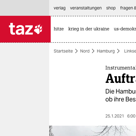
hautnavigation anspringen
hauptinhalt anspringen
footer anspringen
verlag
veranstaltungen
shop
fragen &
hitze
krieg in der ukraine
us-demokr

taz zahl ich
taz zahl ich
Startseite
Nord
Hamburg
Links
themen
politik
Instrumenta
Auft
öko
Die Hambur
gesellschaft
ob ihre Be­
kultur
25.1.2021
6:00
sport