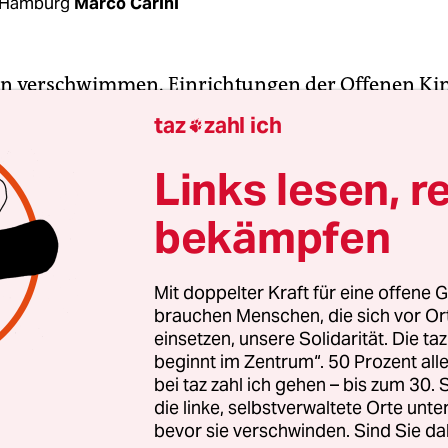
 Hamburg
Marco Carini
n verschwimmen. Einrichtungen der Offenen Ki
it (OKJA) sollen der Sozialbehörde über die polit
taz
zahl ich

en ihrer Be­su­che­r*in­nen Auskunft geben. So wil
enat „linker Militanz“ unter Jugendlichen vorb
Links lesen, r
bekämpfen
er wird nicht nur nach der Gewaltbereitschaft, s
dem Kleidungs- und Sprachstil oder dem Gedan
enden. „Die Einrichtungen werden instrumental
Mit doppelter Kraft für eine offene G
brauchen Menschen, die sich vor O
e auszuforschen“, sagt die Fraktionschefin der Li
einsetzen, unsere Solidarität. Die ta
eddinghaus.
beginnt im Zentrum“. 50 Prozent a
bei taz zahl ich gehen – bis zum 30
die linke, selbstverwaltete Orte unte
bevor sie verschwinden. Sind Sie da