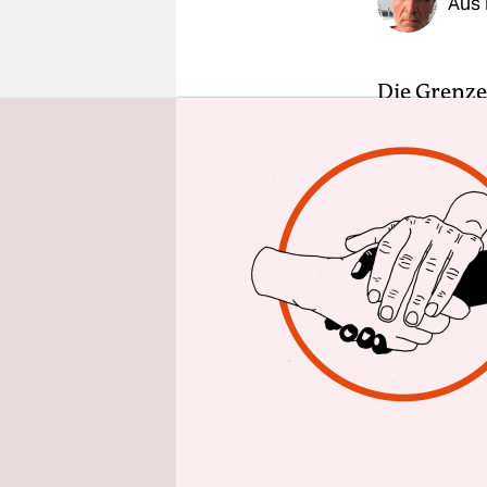
Aus
epaper login
Die Grenze
Jugendarbe
Einstellung
Hamburgs S
Gefragt ab
auch nach 
Heranwachs
Jugendlich
Sabine Bo