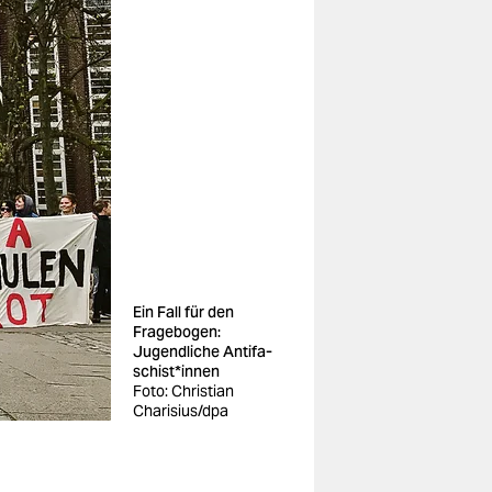
Ein Fall für den
Fragebogen:
Jugendliche An­ti­fa­
schis­t*in­nen
Foto: Christian
Charisius/dpa