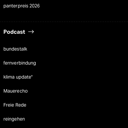
panterpreis 2026
Podcast
bundestalk
fernverbindung
klima update°
Mauerecho
Freie Rede
reingehen