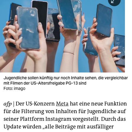
berlin
nord
wahrheit
verlag
verlag
veranstaltungen
shop
Jugendliche sollen künftig nur noch Inhalte sehen, die vergleichbar
mit Filmen der US-Altersfreigabe PG-13 sind
fragen & hilfe
Foto: imago
unterstützen
afp
| Der US-Konzern
Meta
hat eine neue Funktion
abo
für die Filterung von Inhalten für Jugendliche auf
seiner Plattform Instagram vorgestellt. Durch das
genossenschaft
Update würden „alle Beiträge mit ausfälliger