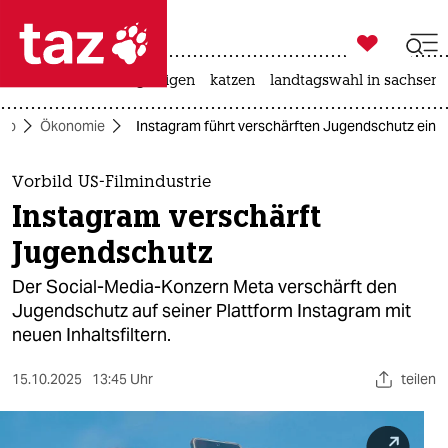

taz zahl ich
ceuta
hitze
bergsteigen
katzen
landtagswahl in sachsen-

taz zahl ich
ko
Ökonomie
Instagram führt verschärften Jugendschutz ein
taz zahl ich
themen
Vorbild US-Filmindustrie
Instagram verschärft
politik
Jugendschutz
öko
Der Social-Media-Konzern Meta verschärft den
Jugendschutz auf seiner Plattform Instagram mit
gesellschaft
neuen Inhaltsfiltern.
kultur
15.10.2025
13:45 Uhr
teilen
sport