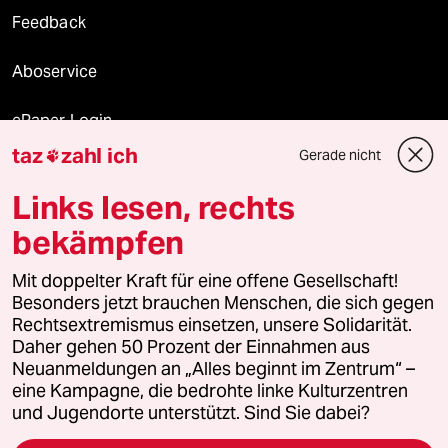
Feedback
Aboservice
ePaper Login
taz
zahl ich
Gerade nicht

Downloads für Abonnierende
Links lesen, rechts
bekämpfen
© 2026 taz Verlags und Vertriebs GmbH
Mit doppelter Kraft für eine offene Gesellschaft!
Alle Rechte vorbehalten. Bei rechtlichen Fragen oder für Genehmigungen
wenden Sie sich bitte an
lizenzen@taz.de
Besonders jetzt brauchen Menschen, die sich gegen
Rechtsextremismus einsetzen, unsere Solidarität.
Daher gehen 50 Prozent der Einnahmen aus
Feedback
Redaktionsstatut
Kommune-Richtlinien
KI-
Neuanmeldungen an „Alles beginnt im Zentrum“ –
eine Kampagne, die bedrohte linke Kulturzentren
Leitlinie
Informant
Datenschutz
Impressum
AGB
und Jugendorte unterstützt. Sind Sie dabei?