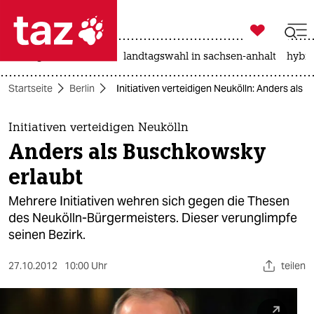

taz zahl ich
niedrigwasser
rente
landtagswahl in sachsen-anhalt
hybri

taz zahl ich
Startseite
Berlin
Initiativen verteidigen Neukölln: Anders als
taz zahl ich
themen
Initiativen verteidigen Neukölln
Anders als Buschkowsky
politik
erlaubt
öko
Mehrere Initiativen wehren sich gegen die Thesen
des Neukölln-Bürgermeisters. Dieser verunglimpfe
gesellschaft
seinen Bezirk.
kultur
27.10.2012
10:00 Uhr
teilen
sport