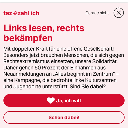
Abendschule, Uni-Gasthörer,
taz
zahl ich
Gerade nicht

Hausaufgabenhilfe für Kleinen wird es wohl
eher nicht sein.
Links lesen, rechts
bekämpfen
Herrmann
H
Mit doppelter Kraft für eine offene Gesellschaft!
28.10.2012
,
12:21 Uhr
Besonders jetzt brauchen Menschen, die sich gegen
Die paar Männeken, die in der Ini aktiv sind,
Rechtsextremismus einsetzen, unsere Solidarität.
repräsentieren den Rest der Einwohner von
Daher gehen 50 Prozent der Einnahmen aus
Neukölln nicht.
Neuanmeldungen an „Alles beginnt im Zentrum“ –
eine Kampagne, die bedrohte linke Kulturzentren
und Jugendorte unterstützt. Sind Sie dabei?
J. Murat
JM

28.10.2012
,
10:32 Uhr
Ja, ich will
"Die meisten TeilnehmerInnen am Projekt Juma
hätten das Abitur mit der Note 1,0 bis 1,2
Schon dabei!
abgeschlossen"
ROFL!