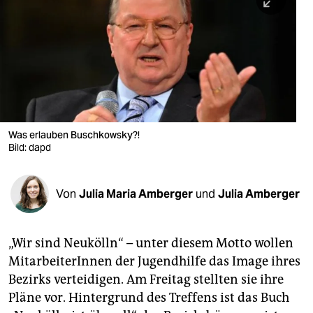
berlin
nord
wahrheit
verlag
verlag
Was erlauben Buschkowsky?!
Bild: dapd
veranstaltungen
shop
Von
Julia Maria Amberger
und
Julia Amberger
fragen & hilfe
unterstützen
„Wir sind Neukölln“ – unter diesem Motto wollen
MitarbeiterInnen der Jugendhilfe das Image ihres
abo
Bezirks verteidigen. Am Freitag stellten sie ihre
genossenschaft
Pläne vor. Hintergrund des Treffens ist das Buch