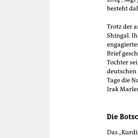
besteht dah
Trotz der 
Shingal. Ih
engagierte
Brief gesch
Tochter sei
deutschen 
Tage die N
Irak Marle
Die Bots
Das „Kurdi