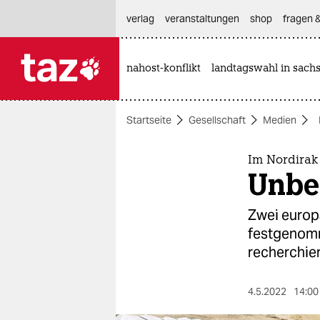
hautnavigation anspringen
hauptinhalt anspringen
footer anspringen
verlag
veranstaltungen
shop
fragen &
nahost-konflikt
landtagswahl in sach

taz zahl ich
taz zahl ich
Startseite
Gesellschaft
Medien
themen
politik
Im Nordirak
Unbe
öko
Zwei europ
gesellschaft
festgenomm
recherchier
kultur
sport
4.5.2022
14:00