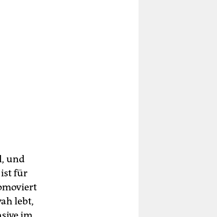
l, und
ist für
omoviert
ah lebt,
nsive im