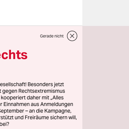
cherin
Gerade nicht
Checkpoint
on im
echts
agelang
inden wird
 einem
esellschaft! Besonders jetzt
rt gegen Rechtsextremismus
z kooperiert daher mit „Alles
 für ein
ller Einnahmen aus Anmeldungen
on
die
. September – an die Kampagne,
politisches
rstützt und Freiräume sichern will,
bei?
hen im