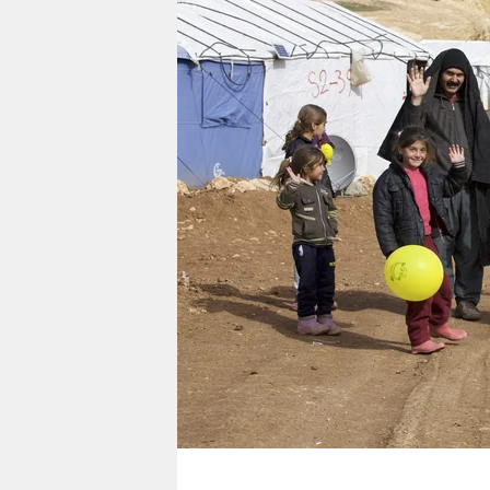
berlin
nord
wahrheit
verlag
verlag
veranstaltungen
shop
fragen & hilfe
unterstützen
abo
genossenschaft