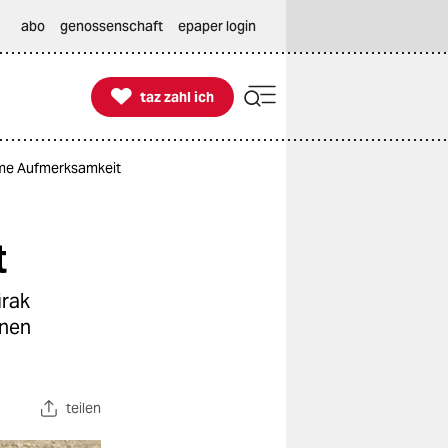
abo
genossenschaft
epaper login

taz zahl ich
taz zahl ich
eme Aufmerksamkeit
t
irak
nnen
teilen