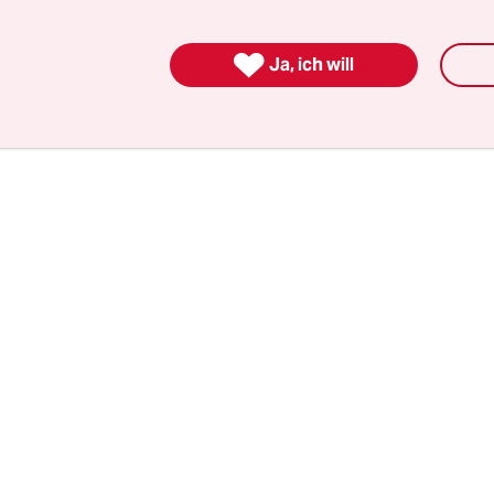
ch 2014 begonnen haben, eine Selbstverwaltung
“, erzählt Malte B., ein Freund und Mitbewohne

Ja, ich will