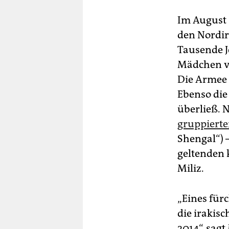
Im August 
den Nordir
Tausende J
Mädchen vo
Die Armee 
Ebenso die
überließ.
gruppierte
Shengal“) 
geltenden 
Miliz.
„Eines fürc
die irakisc
2014“, sagt