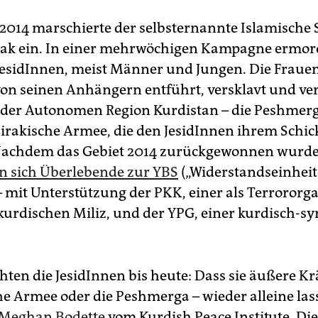
2014 marschierte der selbsternannte Islamische St
ak ein. In einer mehrwöchigen Kampagne ermord
esidInnen, meist Männer und Jungen. Die Fraue
n seinen Anhängern entführt, versklavt und ver
der Autonomen Region Kurdistan – die Peshmerga
 irakische Armee, die den JesidInnen ihrem Schic
 Nachdem das Gebiet 2014 zurückgewonnen wurde
n sich Überlebende zur YBS
(„Widerstandseinhei
– mit Unterstützung der PKK, einer als Terrororg
kurdischen Miliz, und der YPG, einer kurdisch-sy
hten die JesidInnen bis heute: Dass sie äußere Krä
he Armee oder die Peshmerga – wieder alleine las
Meghan Bodette
vom Kurdish Peace Institute. Di