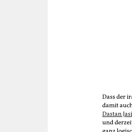
Dass der i
damit auch 
Dastan Jas
und derzei
ganz logis