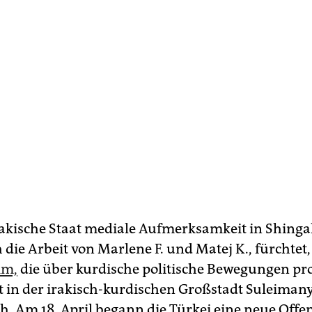
rakische Staat mediale Aufmerksamkeit in Shinga
die Arbeit von Marlene F. und Matej K., fürchtet, 
im,
die über kurdische politische Bewegungen pr
t in der irakisch-kurdischen Großstadt Suleimany
ch. Am 18. April begann die Türkei eine neue Offe