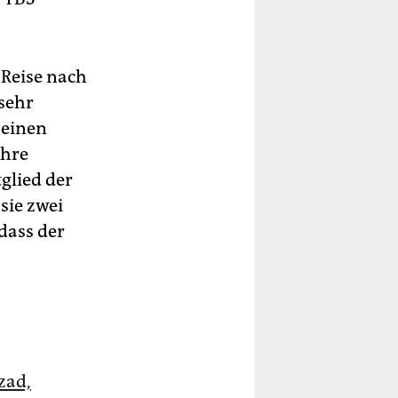
 Reise nach
 sehr
 einen
Ihre
tglied der
sie zwei
dass der
zad,