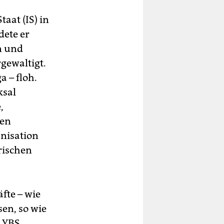
aat (IS) in
ete er
n und
gewaltigt.
 – floh.
ksal
,
ten
anisation
rischen
fte – wie
sen, so wie
e YBS