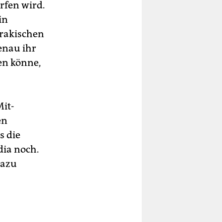
rfen wird.
in
irakischen
genau ihr
en könne,
it-
en
s die
dia noch.
dazu