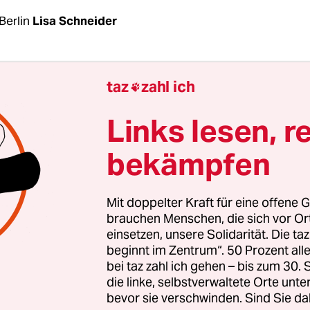
Berlin
Lisa Schneider
il werden die deutsche Aktivistin und Medienma
taz
zahl ich

 und ihr slowenischer Kollege Matej K. an einem 
, einer historisch von JesidInnen bewohnten Regi
Links lesen, r
 kurdisch regierten Nordirak, festgenommen. T
bekämpfen
ichts von ihnen. Neun Tage nach ihrem Verschw
h bekannt, wo die beiden festgehalten werden: in
nstgefängnis in Baghdad.
Mit doppelter Kraft für eine offene G
brauchen Menschen, die sich vor O
einsetzen, unsere Solidarität. Die ta
rige Marlene F. dokumentierte seit Dezember 2021
beginnt im Zentrum“. 50 Prozent a
t des Berliner JournalistInnen-Kollektivs
Leftvisi
bei taz zahl ich gehen – bis zum 30
ation der JesidInnen im Nordirak und ihr eigenes 
die linke, selbstverwaltete Orte unte
bevor sie verschwinden. Sind Sie da
. „Es begeisterte sie besonders, dass die Mensc