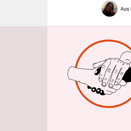
epaper login
Aus 
Am 20. Apr
Marlene F.
in Shingal
autonomen,
hört man n
schließlic
Geheimdie
Die 29-jäh
Filmprojek
Lebenssitu
Engagement