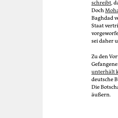
schreibt
, 
Doch
Moha
Baghdad ve
Staat vertr
vorgeworfe
sei daher u
Zu den Vor
Gefangenen
unterhält 
deutsche Bo
Die Botscha
äußern.