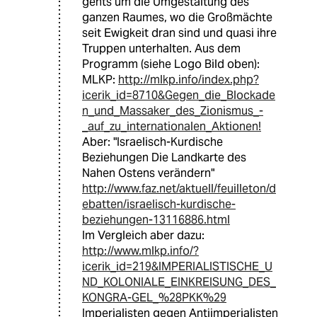
gehts um die Umgestaltung des
ganzen Raumes, wo die Großmächte
seit Ewigkeit dran sind und quasi ihre
Truppen unterhalten. Aus dem
Programm (siehe Logo Bild oben):
MLKP:
http://mlkp.info/index.php?
icerik_id=8710&Gegen_die_Blockade
n_und_Massaker_des_Zionismus_-
_auf_zu_internationalen_Aktionen!
Aber: "Israelisch-Kurdische
Beziehungen Die Landkarte des
Nahen Ostens verändern"
http://www.faz.net/aktuell/feuilleton/d
ebatten/israelisch-kurdische-
beziehungen-13116886.html
Im Vergleich aber dazu:
http://www.mlkp.info/?
icerik_id=219&IMPERIALISTISCHE_U
ND_KOLONIALE_EINKREISUNG_DES_
KONGRA-GEL_%28PKK%29
Imperialisten gegen Antiimperialisten