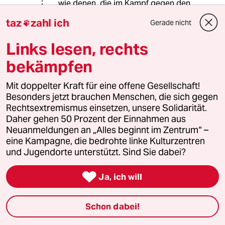
wie denen, die im Kampf gegen den
spanischen Faschismus oder bei der
taz
zahl ich
Gerade nicht

Befreiung Europas vom
Nationalsozialismus starben. Und
Links lesen, rechts
alle, die handeln wie sie, verdienen
Solidarität und Unterstützung.
bekämpfen
Wie Sie sich als braver deutscher
Mit doppelter Kraft für eine offene Gesellschaft!
Bürger am Kampf gegen den IS
Besonders jetzt brauchen Menschen, die sich gegen
beteiligen (nämlich gar nicht), bleibt
Rechtsextremismus einsetzen, unsere Solidarität.
Ihnen überlassen. Als staatshöriger
Daher gehen 50 Prozent der Einnahmen aus
Mensch können Sie die Entscheidung
Neuanmeldungen an „Alles beginnt im Zentrum“ –
auch gern an den Bundestag
eine Kampagne, die bedrohte linke Kulturzentren
delegieren. Menschen, die sich nicht
und Jugendorte unterstützt. Sind Sie dabei?
die Interessen des Staates zu eigen
machen, müssen sich darum aber

Ja, ich will
nicht scheren.
Schon dabei!
2730 (Profil gelöscht)
2G