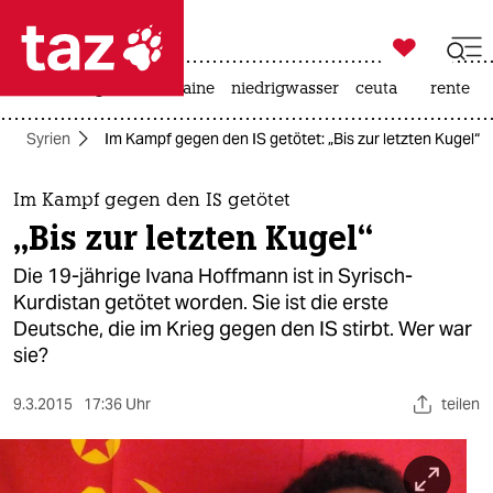

taz zahl ich
hitze
krieg in der ukraine
niedrigwasser
ceuta
rente

taz zahl ich
Syrien
Im Kampf gegen den IS getötet: „Bis zur letzten Kugel“
taz zahl ich
themen
Im Kampf gegen den IS getötet
„Bis zur letzten Kugel“
politik
Die 19-jährige Ivana Hoffmann ist in Syrisch-
öko
Kurdistan getötet worden. Sie ist die erste
Deutsche, die im Krieg gegen den IS stirbt. Wer war
gesellschaft
sie?
kultur
9.3.2015
17:36 Uhr
teilen
sport