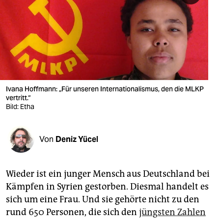
berlin
nord
wahrheit
verlag
verlag
Ivana Hoffmann: „Für unseren Internationalismus, den die MLKP
vertritt.“
veranstaltungen
Bild: Etha
shop
Von
Deniz Yücel
fragen & hilfe
unterstützen
Wieder ist ein junger Mensch aus Deutschland bei
abo
Kämpfen in Syrien gestorben. Diesmal handelt es
sich um eine Frau. Und sie gehörte nicht zu den
genossenschaft
rund 650 Personen, die sich den
jüngsten Zahlen