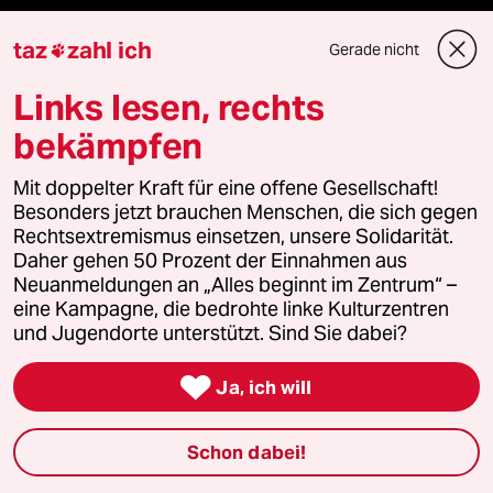
team zukunft
taz
zahl ich
Gerade nicht

taz frisch
Links lesen, rechts
taz zahl ich
bekämpfen
taz lab Infobrief
Mit doppelter Kraft für eine offene Gesellschaft!
Besonders jetzt brauchen Menschen, die sich gegen
Rechtsextremismus einsetzen, unsere Solidarität.
Daher gehen 50 Prozent der Einnahmen aus
Veranstaltungen
Neuanmeldungen an „Alles beginnt im Zentrum“ –
eine Kampagne, die bedrohte linke Kulturzentren
und Jugendorte unterstützt. Sind Sie dabei?
Demnächst

Ja, ich will
Vor Ort
Schon dabei!
Live im Stream