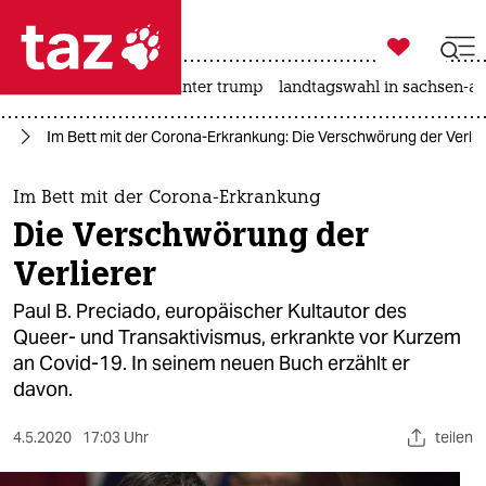

taz zahl ich
nahost-konflikt
usa unter trump
landtagswahl in sachsen-an

taz zahl ich
us
Im Bett mit der Corona-Erkrankung: Die Verschwörung der Verlie
taz zahl ich
themen
Im Bett mit der Corona-Erkrankung
Die Verschwörung der
politik
Verlierer
öko
Paul B. Preciado, europäischer Kultautor des
Queer- und Transaktivismus, erkrankte vor Kurzem
gesellschaft
an Covid-19. In seinem neuen Buch erzählt er
davon.
kultur
sport
4.5.2020
17:03 Uhr
teilen