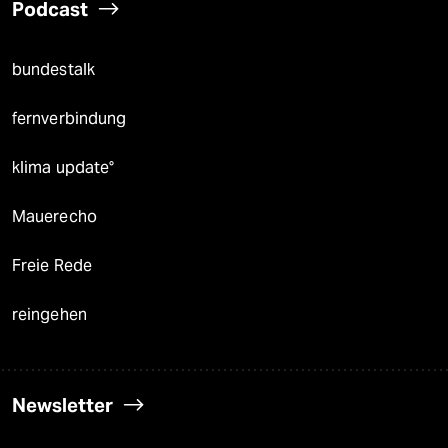
Podcast
bundestalk
fernverbindung
klima update°
Mauerecho
Freie Rede
reingehen
Newsletter