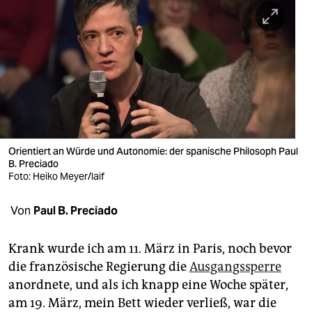
berlin
nord
wahrheit
verlag
verlag
veranstaltungen
Orientiert an Würde und Autonomie: der spanische Philosoph Paul
B. Preciado
shop
Foto: Heiko Meyer/laif
fragen & hilfe
Von
Paul B. Preciado
unterstützen
Krank wurde ich am 11. März in Paris, noch bevor
abo
die französische Regierung die
Ausgangssperre
anordnete, und als ich knapp eine Woche später,
genossenschaft
am 19. März, mein Bett wieder verließ, war die