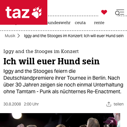

taz zahl ich
niedrigwasser
afd
bundeswehr
ceuta
rente

taz zahl ich
Musik
Iggy and the Stooges im Konzert: Ich will euer Hund sein
taz zahl ich
themen
Iggy and the Stooges im Konzert
Ich will euer Hund sein
politik
Iggy and the Stooges feiern die
öko
Deutschlandpremiere ihrer Tournee in Berlin. Nach
über 30 Jahren zeigen sie noch einmal Unterhaltung
gesellschaft
ohne Tamtam - Punk als nüchternes Re-Enactment.
kultur
30.8.2008
2:00 Uhr
teilen
sport