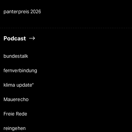
panterpreis 2026
Podcast
bundestalk
fernverbindung
klima update°
Mauerecho
Freie Rede
reingehen