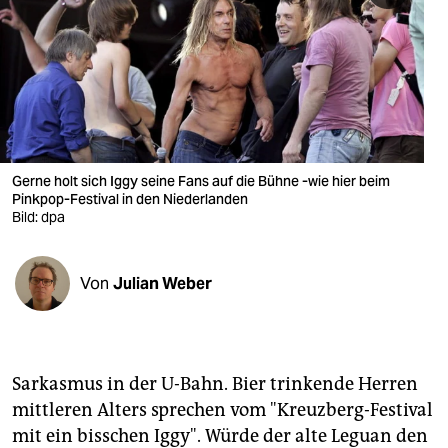
berlin
nord
wahrheit
verlag
verlag
Gerne holt sich Iggy seine Fans auf die Bühne -wie hier beim
Pinkpop-Festival in den Niederlanden
veranstaltungen
Bild: dpa
shop
Von
Julian Weber
fragen & hilfe
unterstützen
abo
Sarkasmus in der U-Bahn. Bier trinkende Herren
mittleren Alters sprechen vom "Kreuzberg-Festival
genossenschaft
mit ein bisschen Iggy". Würde der alte Leguan den