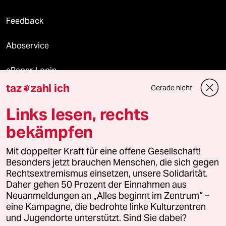
Feedback
Aboservice
ePaper Login
taz
zahl ich
Gerade nicht

Downloads für Abonnierende
Links lesen, rechts
bekämpfen
© 2026 taz Verlags und Vertriebs GmbH
Mit doppelter Kraft für eine offene Gesellschaft!
Alle Rechte vorbehalten. Bei rechtlichen Fragen oder für Genehmigungen
wenden Sie sich bitte an
lizenzen@taz.de
Besonders jetzt brauchen Menschen, die sich gegen
Rechtsextremismus einsetzen, unsere Solidarität.
Daher gehen 50 Prozent der Einnahmen aus
Feedback
Redaktionsstatut
Kommune-Richtlinien
KI-
Neuanmeldungen an „Alles beginnt im Zentrum“ –
eine Kampagne, die bedrohte linke Kulturzentren
Leitlinie
Informant
Datenschutz
Impressum
AGB
und Jugendorte unterstützt. Sind Sie dabei?