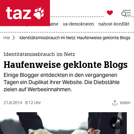

taz zahl ich
hitze
krieg in der ukraine
us-demokraten
nahost-konflikt

taz zahl ich
nomie
Identitätsmissbrauch im Netz: Haufenweise geklonte Blogs
taz zahl ich
themen
Identitätsmissbrauch im Netz
Haufenweise geklonte Blogs
politik
Einige Blogger entdeckten in den vergangenen
öko
Tagen ein Duplikat ihrer Website. Die Diebstähle
zielen auf Werbeeinnahmen.
gesellschaft
21.8.2014
8:12 Uhr
teilen
kultur
sport