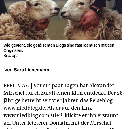
berlin
nord
wahrheit
verlag
Wie geklont: die gefälschten Blogs sind fast identisch mit den
Originalen.
verlag
Bild: dpa
veranstaltungen
Von
Sara Lienemann
shop
fragen & hilfe
BERLIN
taz
| Vor ein paar Tagen hat Alexander
Mirschel durch Zufall einen Klon entdeckt. Der 28-
unterstützen
jährige betreibt seit vier Jahren das Reiseblog
www.niedblog.de
. Als er auf den Link
abo
www.niedblog.com stieß, klickte er ihn erstaunt
genossenschaft
an. Unter letzterer Domain, mit der Mirschel