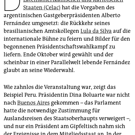
D
epaper login
Staaten (Celac)
hat die Vorgaben des
argentinischen Gastgeberpräsidenten Alberto
Fernández umgesetzt: die Rückkehr seines
brasilianischen Amtskollegen
Lula da Silva
auf die
internationale Bühne zu feiern und Bilder für den
begonnenen Präsidentschaftswahlkampf zu
liefern. Ende Oktober wird gewählt und der
scheinbar in einer Parallelwelt lebende Fernández
glaubt an seine Wiederwahl.
Wie zahnlos die Veranstaltung war, zeigt das
Beispiel Peru. Präsidentin Dina Boluarte war nicht
nach
Buenos Aires
gekommen – das Parlament
hatte die notwendige Zustimmung für
Auslandsreisen des Staatsoberhaupts verweigert –,
und nur ein Präsident am Gipfeltisch nahm sich
der Ereignisse in dem Mitgliedsstaat an. In der