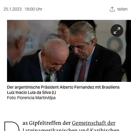
berlin
25.1.2023
18:00 Uhr
teilen
nord
wahrheit
verlag
verlag
veranstaltungen
shop
fragen & hilfe
Der argentinische Präsident Alberto Fernandez mit Brasiliens
Luiz Inacio Lula da Silva (l.)
unterstützen
Foto: Florencia Martin/dpa
abo
genossenschaft
as Gipfeltreffen der
Gemeinschaft der
Lateinamerikanischen und Karibischen