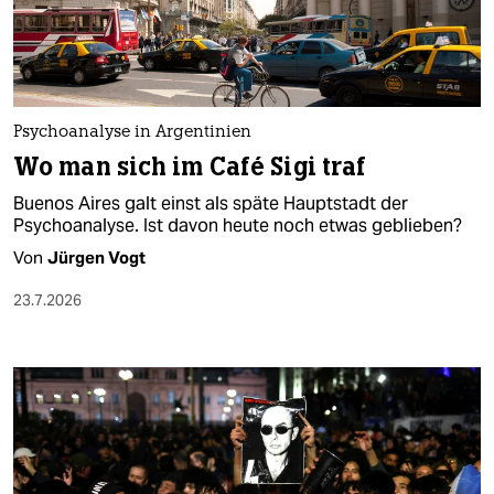
berlin
nord
wahrheit
Psychoanalyse in Argentinien
verlag
Wo man sich im Café Sigi traf
verlag
Buenos Aires galt einst als späte Hauptstadt der
Psychoanalyse. Ist davon heute noch etwas geblieben?
veranstaltungen
Von
Jürgen Vogt
shop
23.7.2026
fragen & hilfe
unterstützen
abo
genossenschaft