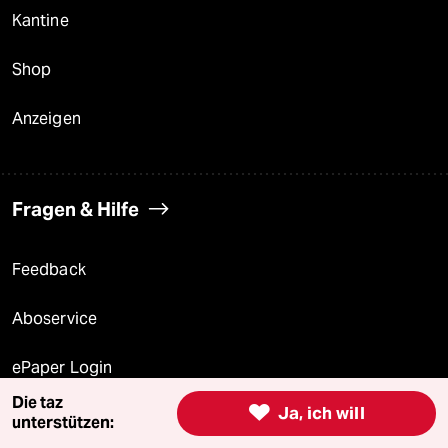
Kantine
Shop
Anzeigen
Fragen & Hilfe
Feedback
Aboservice
ePaper Login
Die taz

Ja, ich will
Downloads für Abonnierende
unterstützen: