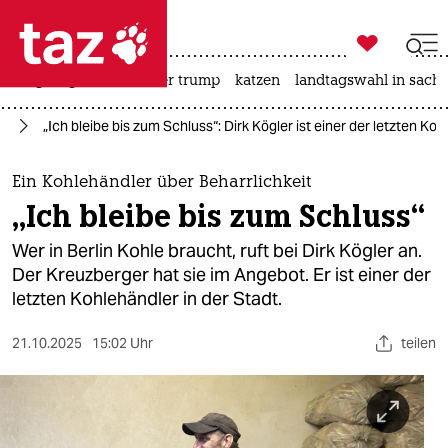

taz zahl ich
bergsteigen
usa unter trump
katzen
landtagswahl in sachs

taz zahl ich
nd
„Ich bleibe bis zum Schluss“: Dirk Kögler ist einer der letzten Koh
taz zahl ich
themen
Ein Kohlehändler über Beharrlichkeit
„Ich bleibe bis zum Schluss“
politik
Wer in Berlin Kohle braucht, ruft bei Dirk Kögler an.
öko
Der Kreuzberger hat sie im Angebot. Er ist einer der
letzten Kohlehändler in der Stadt.
gesellschaft
21.10.2025
15:02 Uhr
teilen
kultur
sport