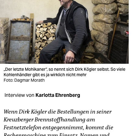
berlin
nord
wahrheit
verlag
verlag
veranstaltungen
„Der letzte Mohikaner“, so nennt sich Dirk Kögler selbst. So viele
Kohlenhändler gibt es ja wirklich nicht mehr
shop
Foto: Dagmar Morath
fragen & hilfe
Interview von
Karlotta Ehrenberg
unterstützen
Wenn Dirk Kögler die Bestellungen in seiner
abo
Kreuzberger Brennstoffhandlung am
genossenschaft
Festnetztelefon entgegennimmt, kommt die
Rechenmaschine zum Einsatz. Namen und