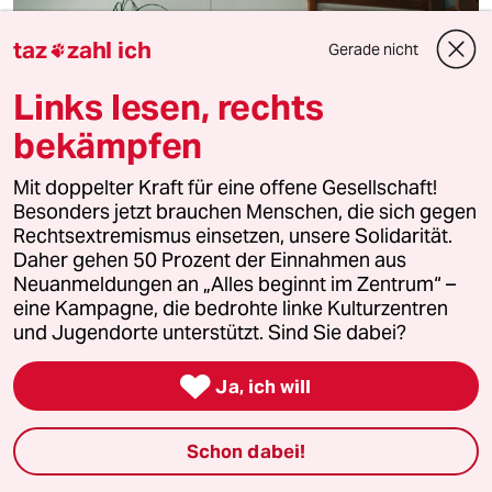
taz
zahl ich
Gerade nicht

Links lesen, rechts
bekämpfen
Mit doppelter Kraft für eine offene Gesellschaft!
Besonders jetzt brauchen Menschen, die sich gegen
Rechtsextremismus einsetzen, unsere Solidarität.
Daher gehen 50 Prozent der Einnahmen aus
Neuanmeldungen an „Alles beginnt im Zentrum“ –
eine Kampagne, die bedrohte linke Kulturzentren
und Jugendorte unterstützt. Sind Sie dabei?
Uwe Warnke über Publizieren in der DDR
„Von Hand zu Hand“

Ja, ich will
Für die Gegenöffentlichkeit in der DDR brauchte es nur
wenige Exemplare. Die Künstlerzeitschrift
„Entwerter/Oder“ von Uwe Warnke war Teil davon.
Schon dabei!
Interview von
Tilman Baumgärtel