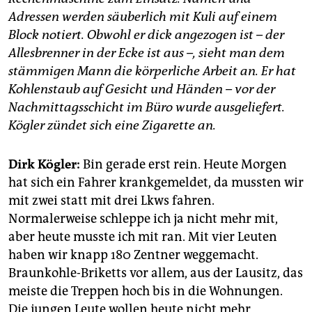
epaper login
Adressen werden säuberlich mit Kuli auf einem
Block notiert. Obwohl er dick angezogen ist – der
Allesbrenner in der Ecke ist aus –, sieht man dem
stämmigen Mann die körperliche Arbeit an. Er hat
Kohlenstaub auf Gesicht und Händen – vor der
Nachmittagsschicht im Büro wurde ausgeliefert.
Kögler zündet sich eine Zigarette an.
Dirk Kögler:
Bin gerade erst rein. Heute Morgen
hat sich ein Fahrer krankgemeldet, da mussten wir
mit zwei statt mit drei Lkws fahren.
Normalerweise schleppe ich ja nicht mehr mit,
aber heute musste ich mit ran. Mit vier Leuten
haben wir knapp 180 Zentner weggemacht.
Braunkohle-Briketts vor allem, aus der Lausitz, das
meiste die Treppen hoch bis in die Wohnungen.
Die jungen Leute wollen heute nicht mehr