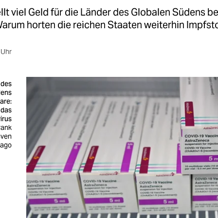
llt viel Geld für die Länder des Globalen Südens ber
Warum horten die reichen Staaten weiterhin Impfst
 Uhr
 des
dens
are:
 das
irus
rank
ven
mago