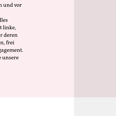
h und vor
lles
 linke,
ür deren
n, frei
ngagement.
e unsere