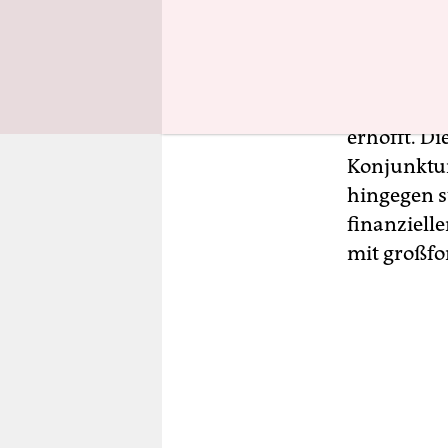
eigennützi
Der IWF se
Weltwirtsch
erhofft. D
Konjunktur
hingegen s
finanziell
mit großfo