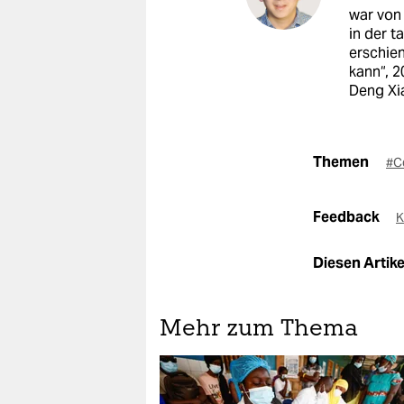
war von 
in der t
erschien
kann“, 
Deng Xia
Themen
#C
Feedback
K
Diesen Artikel
Mehr zum Thema