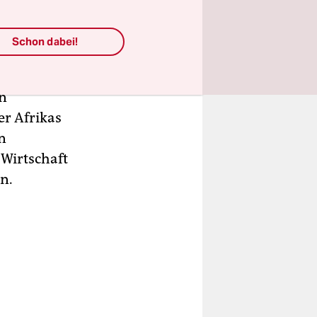
au.
Schon dabei!
er
bläuft wie
en
r Afrikas
n
 Wirtschaft
n.