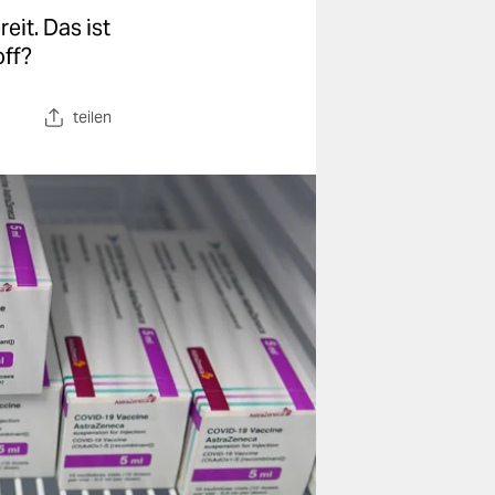
eit. Das ist
off?
teilen