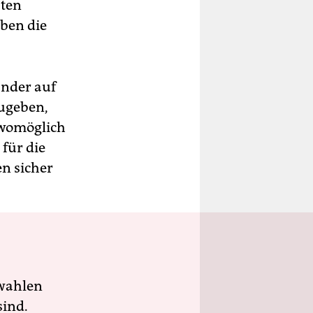
sten
ben die
änder auf
zugeben,
 womöglich
 für die
en sicher
wahlen
sind.