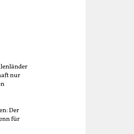
llenländer
haft nur
en
en: Der
enn für