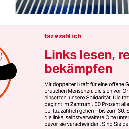
taz
zahl ich

t die größte Aufstockung der Finanzmittel in der 
Links lesen, r
IWF. Der Währungsfonds ist eine Sonderorganisa
einten Nationen, der besonders angeschlagenen 
bekämpfen
. Jetzt erweitert er seine Reserven um sage und sc
Dollar.
Mit doppelter Kraft für eine offene G
brauchen Menschen, die sich vor O
Hälfte davon soll den Ländern zufließen, die von 
einsetzen, unsere Solidarität. Die ta
esonders gebeutelt sind. Und das sind fast alle S
beginnt im Zentrum“. 50 Prozent a
teinamerikas sowie Süd- und Zentralasiens. Die Ver­
bei taz zahl ich gehen – bis zum 30
die linke, selbstverwaltete Orte unte
ichen Länder im IWF-Direktorium haben dem zu
bevor sie verschwinden. Sind Sie da
 Wohltätigkeit? Mitnichten, die reichen Staaten h