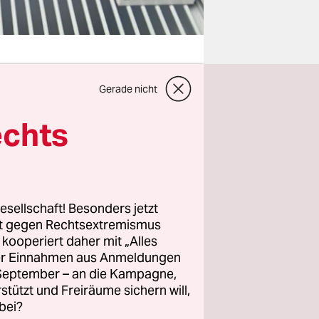
Gerade nicht
Geschichte
echts
tion der
Staaten
hreibe
650
esellschaft! Besonders jetzt
rt gegen Rechtsextremismus
der
z kooperiert daher mit „Alles
taaten
ller Einnahmen aus Anmeldungen
tre­te­r:in­
. September – an die Kampagne,
rstützt und Freiräume sichern will,
gestimmt.
bei?
aben völlig