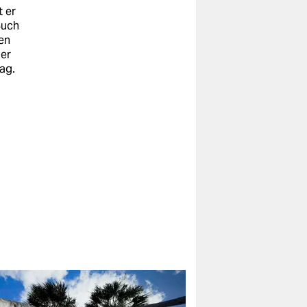
t er
Buch
en
mer
ag.