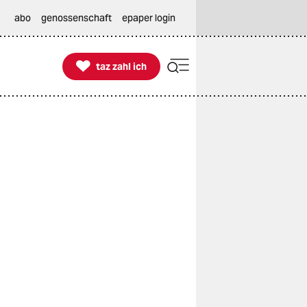
abo
genossenschaft
epaper login

taz zahl ich
taz zahl ich