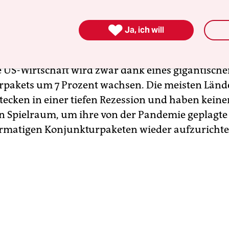
g gehandelt – und trotzdem nicht besonders schl

Ja, ich will
lbst hat darauf hingewiesen, dass die Erholung d
aft von der Coronavirus-Krise nicht so schnell a
ie US-Wirtschaft wird zwar dank eines gigantisch
pakets um 7 Prozent wachsen. Die meisten Lände
tecken in einer tiefen Rezession und haben keine
en Spielraum, um ihre von der Pandemie geplagte
rmatigen Konjunkturpaketen wieder aufzurichte