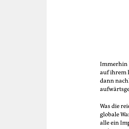
Immerhin h
auf ihrem l
dann nachh
aufwärtsge
Was die re
globale Wa
alle ein Im