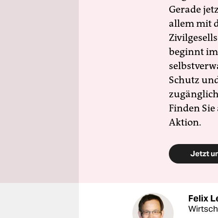
Gerade jet
allem mit d
Zivilgesell
beginnt im
selbstverw
Schutz und 
zugänglich
Finden Sie
Aktion.
Jetzt u
Felix L
Wirtsch