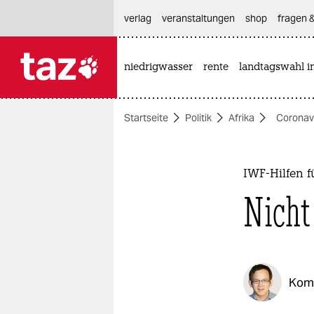
hautnavigation anspringen
hauptinhalt anspringen
footer anspringen
verlag
veranstaltungen
shop
fragen &
niedrigwasser
rente
landtagswahl i

taz zahl ich
taz zahl ich
Startseite
Politik
Afrika
Coronav
themen
politik
IWF-Hilfen 
öko
Nicht
gesellschaft
kultur
Kom
sport