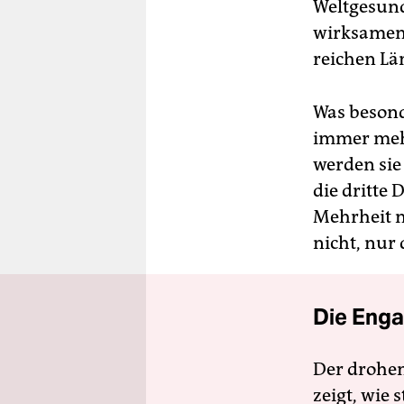
Weltgesund
wirksamen 
reichen Län
Was besond
immer mehr
werden sie
die dritte 
Mehrheit nö
nicht, nu
Die Enga
Der drohe
zeigt, wie