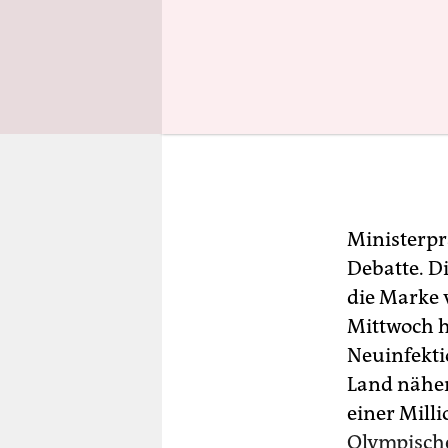
Ministerprä
Debatte. D
die Marke 
Mittwoch 
Neuinfekti
Land nähert
einer Milli
Olympischen