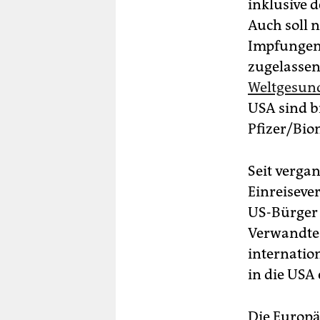
inklusive 
Auch soll 
Impfungen 
zugelassen
Weltgesun
USA sind b
Pfizer/Bio
Seit verga
Einreiseve
US-Bürger 
Verwandte
internatio
in die USA
Die Europä