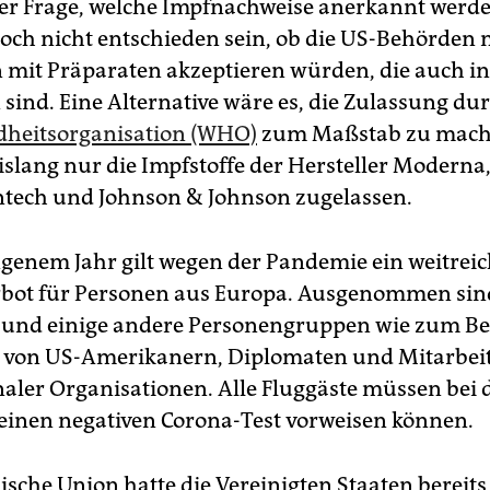
der Frage, welche Impfnachweise anerkannt werde
noch nicht entschieden sein, ob die US-Behörden 
mit Präparaten akzeptieren würden, die auch i
 sind. Eine Alternative wäre es, die Zulassung du
dheitsorganisation (WHO)
zum Maßstab zu mache
islang nur die Impfstoffe der Hersteller Moderna
ntech und Johnson & Johnson zugelassen.
ngenem Jahr gilt wegen der Pandemie ein weitrei
rbot für Personen aus Europa. Ausgenommen sind
und einige andere Personengruppen wie zum Bei
 von US-Amerikanern, Diplomaten und Mitarbei
naler Organisationen. Alle Fluggäste müssen bei d
 einen negativen Corona-Test vorweisen können.
ische Union hatte die Vereinigten Staaten bereits