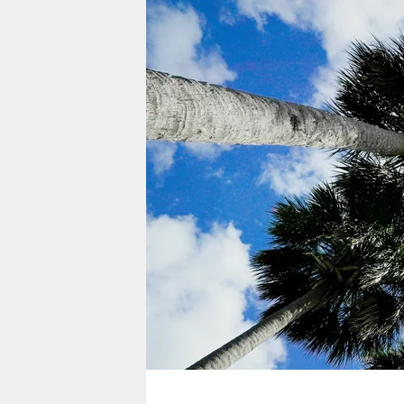
berlin
nord
wahrheit
verlag
verlag
veranstaltungen
shop
fragen & hilfe
unterstützen
abo
genossenschaft