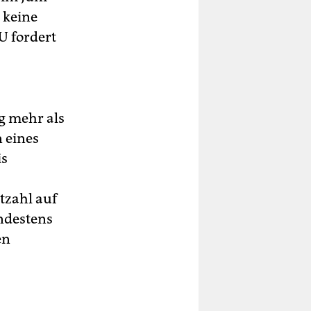
l keine
U fordert
g mehr als
 eines
is
tzahl auf
indestens
en