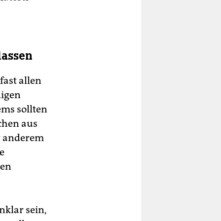
lassen
fast allen
digen
ms sollten
chen aus
r anderem
e
ten
nklar sein,