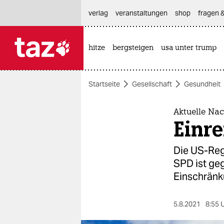
hautnavigation anspringen
hauptinhalt anspringen
footer anspringen
verlag
veranstaltungen
shop
fragen &
hitze
bergsteigen
usa unter trump

taz zahl ich
taz zahl ich
Startseite
Gesellschaft
Gesundheit
themen
politik
Aktuelle Nac
Einre
öko
Die US-Regi
gesellschaft
SPD ist ge
Einschränk
kultur
sport
5.8.2021
8:55 