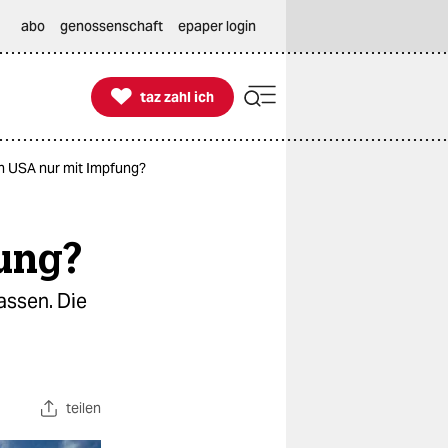
abo
genossenschaft
epaper login

taz zahl ich
taz zahl ich
 in USA nur mit Impfung?
fung?
assen. Die
teilen