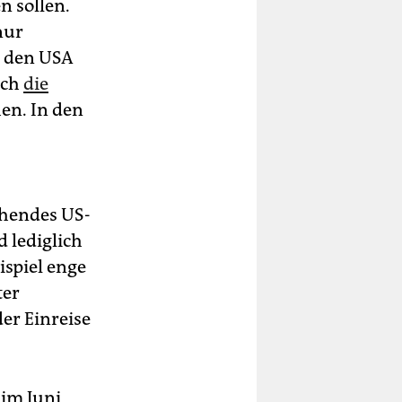
n sollen.
nur
n den USA
rch
die
n. In den
,
chendes US-
 lediglich
spiel enge
ter
er Einreise
 im Juni