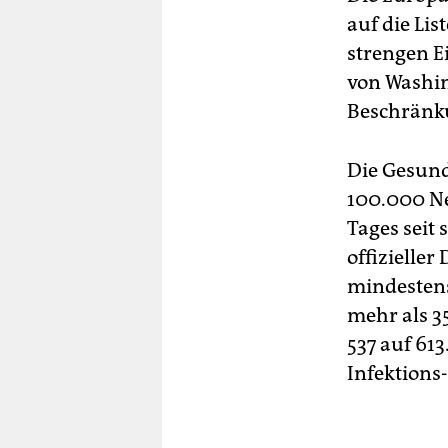
auf die Lis
strengen E
von Washin
Beschränk
Die Gesun
100.000 Ne
Tages seit
offizielle
mindestens
mehr als 3
537 auf 61
Infektions