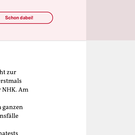
Schon dabei!
ht zur
erstmals
er NHK. Am
m ganzen
nsfälle
natests