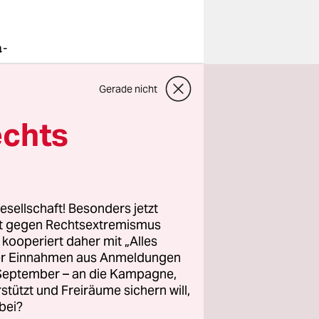
a-
 darunter
Gerade nicht
0 Prozent
echts
n es 50
szahlen und
Notstand
esellschaft! Besonders jetzt
rt gegen Rechtsextremismus
z kooperiert daher mit „Alles
ller Einnahmen aus Anmeldungen
. September – an die Kampagne,
rstützt und Freiräume sichern will,
bei?