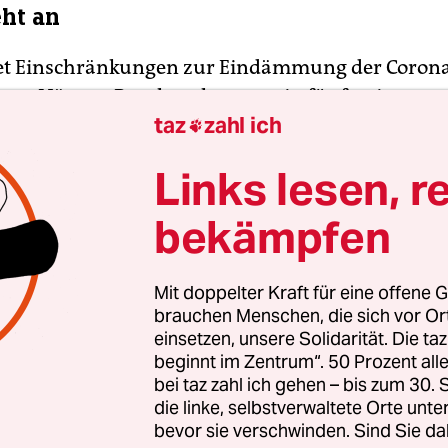
eht an
tet Einschränkungen zur Eindämmung der Coron
us. Härtere Regeln gelten nun in fünf weiteren
taz
zahl ich
, teilt die Regierung mit. Für sechs Präfekturen,

adt Tokio, gilt bereits der Notstand. Somit sind 7
Links lesen, r
erung von den Maßnahmen betroffen, zuvor ware
xperten fordern angesichts steigender Infektion
bekämpfen
den Überlastung des Gesundheitssystem einen 
nze Land.
Mit doppelter Kraft für eine offene G
brauchen Menschen, die sich vor O
einsetzen, unsere Solidarität. Die ta
beginnt im Zentrum“. 50 Prozent a
bei taz zahl ich gehen – bis zum 30
die linke, selbstverwaltete Orte unte
bevor sie verschwinden. Sind Sie da