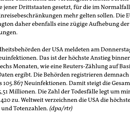
te jener Drittstaaten gesetzt, für die im Normalfal
inreisebeschränkungen mehr gelten sollen. Die E
gton daher ebenfalls eine zügige Aufhebung der
ungen.
dheitsbehörden der USA meldeten am Donnersta
uinfektionen. Das ist der höchste Anstieg binnen
 sechs Monaten, wie eine Reuters-Zählung auf Bas
r Daten ergibt. Die Behörden registrieren demnach
 105.867 Neuinfektionen. Damit steigt die Gesam
5,51 Millionen. Die Zahl der Todesfälle legt um m
3.420 zu. Weltweit verzeichnen die USA die höchst
- und Totenzahlen.
(dpa/rtr)