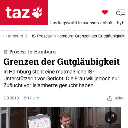

taz zahl ich
niedrigwasser
rente
landtagswahl in sachsen-anhalt
hybri

taz zahl ich
Hamburg
IS-Prozess in Hamburg: Grenzen der Gutgläubigkeit
taz zahl ich
themen
IS-Prozess in Hamburg
Grenzen der Gutgläubigkeit
politik
In Hamburg steht eine mutmaßliche IS-
öko
Unterstützerin vor Gericht. Die Frau will jedoch nur
Zuflucht vor Islamhetze gesucht haben.
gesellschaft
5.8.2019
19:17 Uhr
teilen
kultur
sport