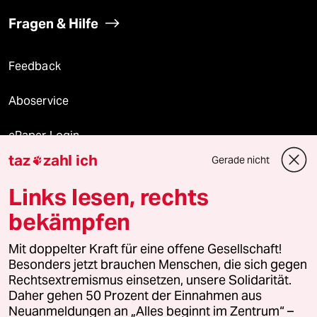
Fragen & Hilfe
Feedback
Aboservice
ePaper Login
taz
zahl ich
Gerade nicht

Downloads für Abonnierende
Links lesen, rechts
bekämpfen
© 2026 taz Verlags und Vertriebs GmbH
Mit doppelter Kraft für eine offene Gesellschaft!
Alle Rechte vorbehalten. Bei rechtlichen Fragen oder für Genehmigungen
wenden Sie sich bitte an
lizenzen@taz.de
Besonders jetzt brauchen Menschen, die sich gegen
Rechtsextremismus einsetzen, unsere Solidarität.
Daher gehen 50 Prozent der Einnahmen aus
Feedback
Redaktionsstatut
Kommune-Richtlinien
KI-
Neuanmeldungen an „Alles beginnt im Zentrum“ –