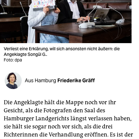
berlin
nord
wahrheit
verlag
Verliest eine Erklärung, will sich ansonsten nicht äußern: die
verlag
Angeklagte Songül G..
Foto: dpa
veranstaltungen
shop
Aus Hamburg
Friederike Gräff
fragen & hilfe
Die Angeklagte hält die Mappe noch vor ihr
unterstützen
Gesicht, als die Fotografen den Saal des
abo
Hamburger Landgerichts längst verlassen haben,
sie hält sie sogar noch vor sich, als die drei
genossenschaft
Richterinnen die Verhandlung eröffnen. Es ist der