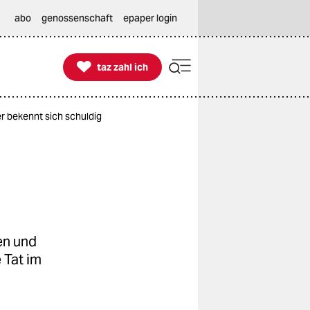
abo
genossenschaft
epaper login

taz zahl ich
taz zahl ich
r bekennt sich schuldig
en und
 Tat im