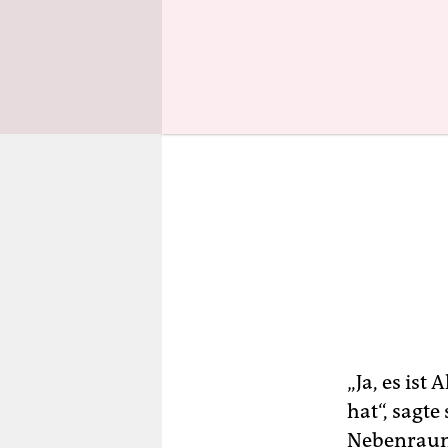
„Ja, es is
hat“, sagte
Nebenraum 