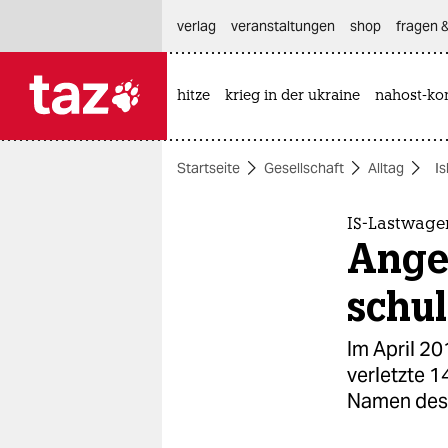
hautnavigation anspringen
hauptinhalt anspringen
footer anspringen
verlag
veranstaltungen
shop
fragen &
hitze
krieg in der ukraine
nahost-kon

taz zahl ich
taz zahl ich
Startseite
Gesellschaft
Alltag
Is
themen
politik
IS-Lastwage
Ange
öko
schu
gesellschaft
Im April 20
kultur
verletzte 1
Namen des 
sport