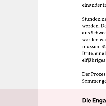
einander i
Stunden na
worden. De
aus Schwed
worden war
müssen. St
Brite, eine
elfjährige
Der Prozes
Sommer ge
Die Enga