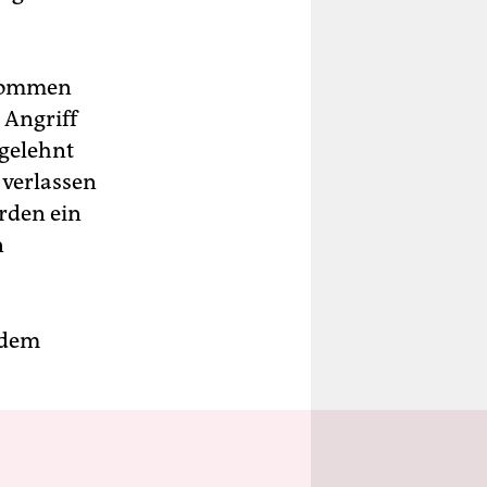
enommen
 Angriff
gelehnt
 verlassen
rden ein
n
 dem