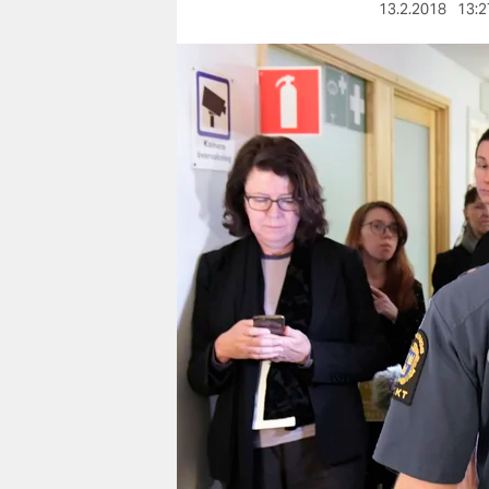
berlin
13.2.2018
13:2
nord
wahrheit
verlag
verlag
veranstaltungen
shop
fragen & hilfe
unterstützen
abo
genossenschaft