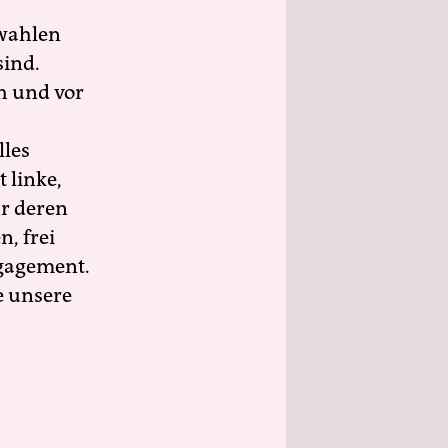
wahlen
sind.
h und vor
lles
 linke,
ür deren
n, frei
ngagement.
e unsere