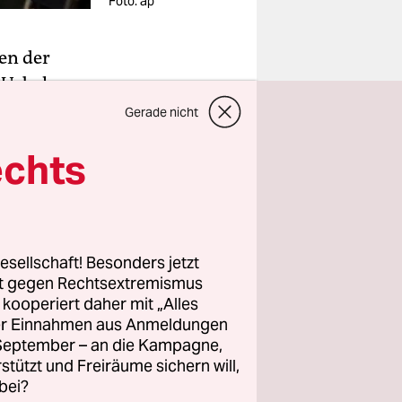
Foto: ap
en der
 Usbeke
 der
Gerade nicht
nschlags
echts
 in der
e verletzt.
für die
esellschaft! Besonders jetzt
pf gegen
rt gegen Rechtsextremismus
rafen
z kooperiert daher mit „Alles
 und
ller Einnahmen aus Anmeldungen
t hat eine
. September – an die Kampagne,
rstützt und Freiräume sichern will,
bei?