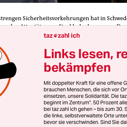
 strengen Sicherheitsvorkehrungen hat in Schwed
gen den Attentäter von Stockholm begonnen. Der
ilow erschien am Dienstag vor einem Gericht in
taz
zahl ich

en Hauptstadt, wo er sich wegen des Lastwagena
Links lesen, r
genen April verantworten muss. Damals hatte er
r Innenstadt fünf Menschen getötet und 14 weiter
bekämpfen
 die Tat gestanden und erklärt, er habe Schweden 
Mit doppelter Kraft für eine offene G
g an der internationalen Militärkoalition im Kam
brauchen Menschen, die sich vor O
iliz Islamischer Staat im Irak und in Syrien best
einsetzen, unsere Solidarität. Die ta
 ist wegen mit Terrorismus verbundenen Mordes
beginnt im Zentrum“. 50 Prozent a
 Mordes angeklagt worden. Die Staatsanwaltschaf
bei taz zahl ich gehen – bis zum 30
die linke, selbstverwaltete Orte unte
e Haftstrafe und seine Auslieferung gefordert.
bevor sie verschwinden. Sind Sie da