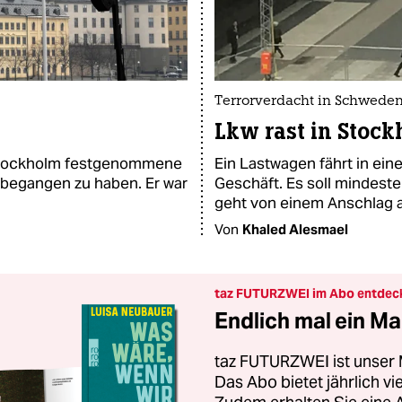
Terrorverdacht in Schwede
Lkw rast in Stoc
Ein Lastwagen fährt in ei
 Stockholm festgenommene
Geschäft. Es soll mindeste
 begangen zu haben. Er war
geht von einem Anschlag 
Von
Khaled Alesmael
taz FUTURZWEI im Abo entdec
Endlich mal ein Ma
taz FUTURZWEI ist unser 
Das Abo bietet jährlich v