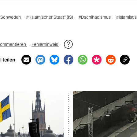
#Schweden
#„Islamischer Staat“ (IS)
#Dschihadismus
#Islamisti
ommentieren
Fehlerhinweis
 teilen