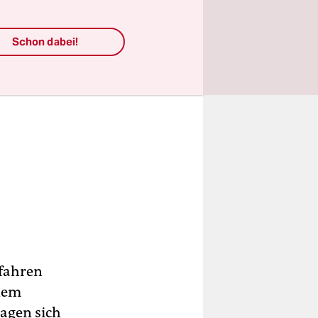
Schon dabei!
efahren
inem
agen sich