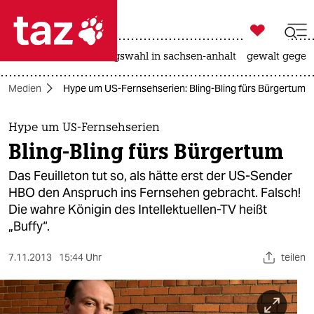

taz zahl ich
hitze
surfen
landtagswahl in sachsen-anhalt
gewalt gegen

taz zahl ich
Medien
Hype um US-Fernsehserien: Bling-Bling fürs Bürgertum
taz zahl ich
themen
Hype um US-Fernsehserien
Bling-Bling fürs Bürgertum
politik
Das Feuilleton tut so, als hätte erst der US-Sender
öko
HBO den Anspruch ins Fernsehen gebracht. Falsch!
Die wahre Königin des Intellektuellen-TV heißt
gesellschaft
„Buffy“.
kultur
7.11.2013
15:44 Uhr
teilen
sport