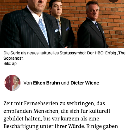
berlin
nord
wahrheit
verlag
verlag
Die Serie als neues kulturelles Statussymbol: Der HBO-Erfolg „The
Sopranos“.
veranstaltungen
Bild: ap
shop
Von
Eiken Bruhn
und
Dieter Wiene
fragen & hilfe
unterstützen
Zeit mit Fernsehserien zu verbringen, das
abo
empfanden Menschen, die sich für kulturell
gebildet halten, bis vor kurzem als eine
genossenschaft
Beschäftigung unter ihrer Würde. Einige gaben