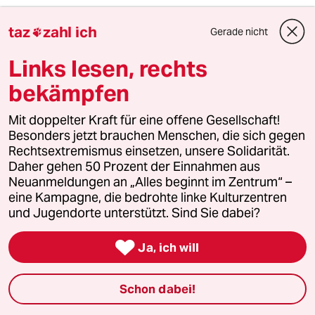
3
Unfall von CDU-Abgeordnetem
taz
zahl ich
Gerade nicht

Thomas Bareiß crasht bei voller
Dröhnung
Links lesen, rechts
bekämpfen
4
Nein zum Zivildienst
Mit doppelter Kraft für eine offene Gesellschaft!
Hinterlistiger Schritt der
Besonders jetzt brauchen Menschen, die sich gegen
Bundesregierung
Rechtsextremismus einsetzen, unsere Solidarität.
Daher gehen 50 Prozent der Einnahmen aus
Neuanmeldungen an „Alles beginnt im Zentrum“ –
5
Streit um Rente mit 63
eine Kampagne, die bedrohte linke Kulturzentren
und Jugendorte unterstützt. Sind Sie dabei?
Passgenauer Populismus

Ja, ich will
6
Was tun gegen den Energiewende-Rollback?
Schon dabei!
Der Urknall