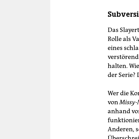
Subversi
Das Slayer
Rolle als V
eines schl
verstörend.
halten. Wie
der Serie? 
Wer die Ko
von
Missy
anhand von
funktionier
Anderen, s
Überschrei