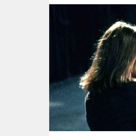
berlin
nord
wahrheit
verlag
verlag
veranstaltungen
shop
fragen & hilfe
unterstützen
abo
genossenschaft