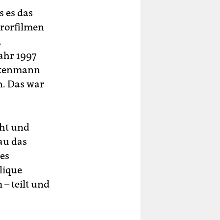
s es das
rrorfilmen
.
Jahr 1997
askenmann
n. Das war
eht und
nau das
mes
lique
– teilt und