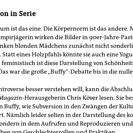
on in Serie
tum ist das eine. Die Körpernorm ist das andere. 
ampirjägerin wirken die Bilder in 90er-Jahre-Pas
anken blonden Mädchens zunächst nicht sonderl
 Statt eines Holzpfahls könnte sie auch eine Yogu
 feministisch ist diese Darstellung von Schönheit
Das war die große „Buffy“-Debatte bis in die nulle
ntroverse besser verstehen will, kann die Abschlu
-Magazin
-Herausgeberin Chris Köver lesen. Sie be
 Buffy, wie Subversion in den Zwängen der Kult
t. Nämlich leider selten in der Darstellung des k
ondern in dem Aufrufen und Reproduzieren und 
ben von Geschlechterrollen und Praktiken.