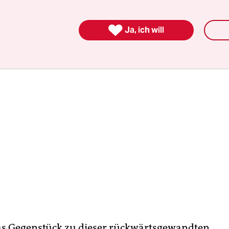
r Apokalypse. Die Reaktionären können es kaum 

Ja, ich will
das Gegenstück zu dieser rückwärtsgewandten