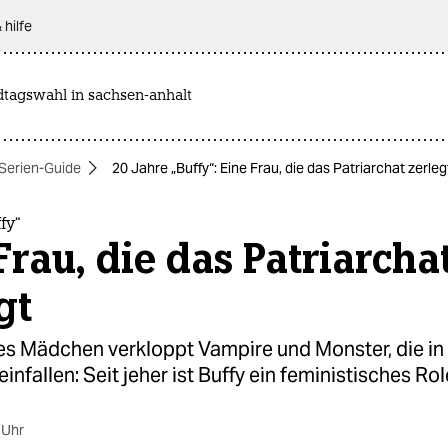
 hilfe
dtagswahl in sachsen-anhalt
Serien-Guide
20 Jahre „Buffy“: Eine Frau, die das Patriarchat zerleg
fy“
Frau, die das Patriarcha
gt
hes Mädchen verkloppt Vampire und Monster, die in
infallen: Seit jeher ist Buffy ein feministisches Ro
 Uhr