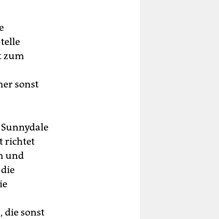
e
telle
st zum
ner sonst
n Sunnydale
 richtet
in und
 die
ie
 die sonst