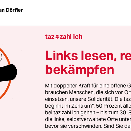
an Dörfler
 nach Schnellroda in Sachsen-Anhalt, würde sie
taz
zahl ich
rollen, dann eine flapsige Bemerkung, ein paar Fu

ahl in Richtung Herz – und puff, Schnell­rodas
Links lesen, r
s würden sich in Staub auflösen. Dort wohnt d
Publizist Götz Kubitschek, der mit seinem Verlag
bekämpfen
ausgibt wie „Der Weg der Männer“ von Jack Don
r der amerikanischen „Alt-Right“.
Mit doppelter Kraft für eine offene G
brauchen Menschen, die sich vor O
uns herum zerfällt die Zivilisation, und im Anges
einsetzen, unsere Solidarität. Die ta
 können Männer endlich wieder beweisen, dass s
beginnt im Zentrum“. 50 Prozent a
bei taz zahl ich gehen – bis zum 30
 sind: Jagen, Revier markieren, Schulter an Schul
die linke, selbstverwaltete Orte unte
drenalin. Die Frauen sind zu Hause, kümmern s
bevor sie verschwinden. Sind Sie da
 die Kinder. Die Gewalt der Männer als herrsc