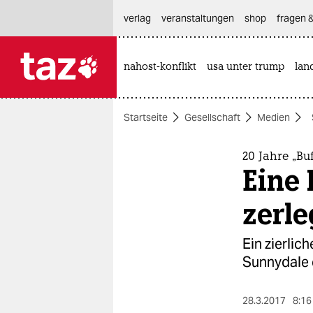
hautnavigation anspringen
hauptinhalt anspringen
footer anspringen
verlag
veranstaltungen
shop
fragen &
nahost-konflikt
usa unter trump
lan

taz zahl ich
taz zahl ich
Startseite
Gesellschaft
Medien
themen
politik
20 Jahre „Buf
Eine 
öko
zerle
gesellschaft
Ein zierlic
kultur
Sunnydale e
sport
28.3.2017
8:16