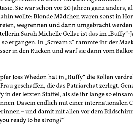
asie. Sie war schon vor 20 Jahren ganz anders, al
dahin wollte: Blonde Mädchen waren sonst in Ho
chreien, wegrennen und dann umgebracht werden
llerin Sarah Michelle Gellar ist das im „Buffy“-
h so ergangen. In „Scream 2“ rammte ihr der M
esser in den Rücken und warf sie dann vom Balko
pfer Joss Whedon hat in „Buffy“ die Rollen verdr
Frau geschaffen, die das Patriarchat zerlegt. Ge
 in der letzten Staffel, als sie ihr lange so einsa
nnen-Dasein endlich mit einer internationalen C
erinnen – und damit mit allen vor dem Bildschirm 
 you ready to be strong?“