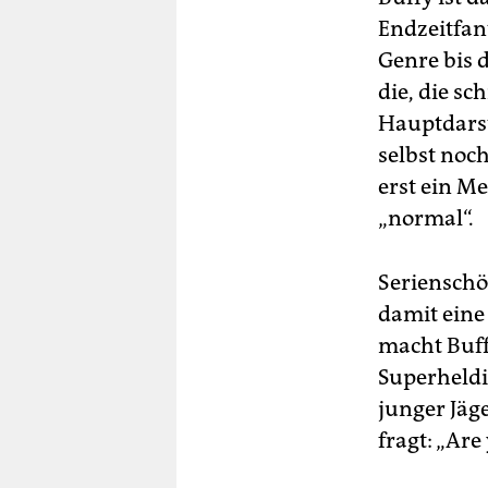
Endzeitfant
Genre bis 
die, die s
Hauptdarste
selbst noc
erst ein M
„normal“.
Serienschö
damit eine 
macht Buffy
Superheldi
junger Jäg
fragt: „Are