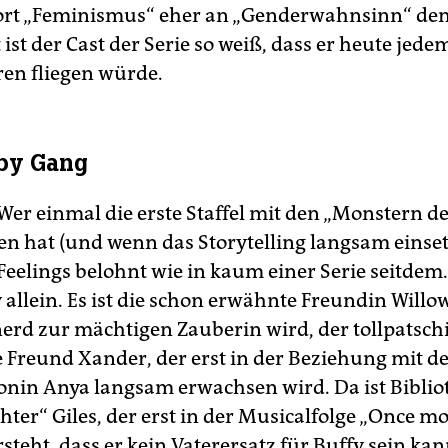
ort „Feminismus“ eher an „Genderwahnsinn“ de
st der Cast der Serie so weiß, dass er heute jede
en fliegen würde.
by Gang
Wer einmal die erste Staffel mit den „Monstern d
 hat (und wenn das Storytelling langsam einsetz
 Feelings belohnt wie in kaum einer Serie seitdem. 
 allein. Es ist die schon erwähnte Freundin Willo
rd zur mächtigen Zauberin wird, der tollpatsch
e Freund Xander, der erst in der Beziehung mit d
in Anya langsam erwachsen wird. Da ist Biblio
ter“ Giles, der erst in der Musicalfolge „Once mo
rsteht, dass er kein Vaterersatz für Buffy sein ka