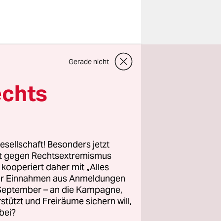
 nur kurz
ßtritte,
Gerade nicht
echts
er
 Antaios
ovan,
esellschaft! Besonders jetzt
rt gegen Rechtsextremismus
icht der
z kooperiert daher mit „Alles
ie noch
ller Einnahmen aus Anmeldungen
. September – an die Kampagne,
ter
rstützt und Freiräume sichern will,
ich um das
bei?
hendes