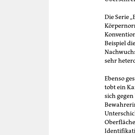
Die Serie 
Körpernorm
Konvention
Beispiel d
Nachwuchsz
sehr heter
Ebenso gese
tobt ein Ka
sich gegen
Bewahrerin
Unterschic
Oberfläche
Identifikat