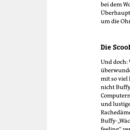
bei dem W
Überhaupt i
um die Ohr
Die Scoo
Und doch: 
überwunden
mit so viel
nicht Buffy
Computerne
und lustig
Rachedämon
Buffy-„Wäch
feeling“ ve