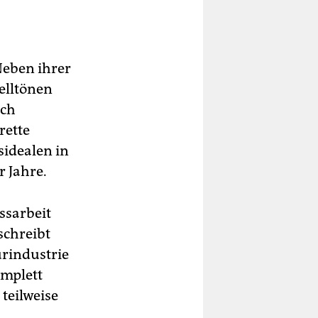
Neben ihrer
telltönen
ich
rette
sidealen in
r Jahre.
ssarbeit
schreibt
urindustrie
omplett
teilweise