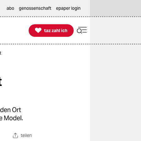
abo
genossenschaft
epaper login

taz zahl ich
taz zahl ich
t
t
 den Ort
le Model.
teilen