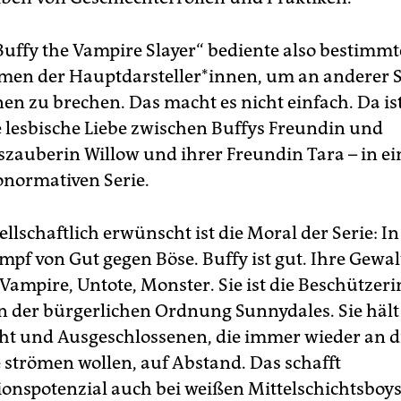
„Buffy the Vampire Slayer“ bediente also bestimmt
en der Hauptdarsteller*innen, um an anderer S
en zu brechen. Das macht es nicht einfach. Da i
ie lesbische Liebe zwischen Buffys Freundin und
auberin Willow und ihrer Freundin Tara – in ei
onormativen Serie.
llschaftlich erwünscht ist die Moral der Serie: I
mpf von Gut gegen Böse. Buffy ist gut. Ihre Gewalt
 Vampire, Untote, Monster. Sie ist die Beschützer
 der bürgerlichen Ordnung Sunnydales. Sie hält
ht und Ausgeschlossenen, die immer wieder an d
 strömen wollen, auf Abstand. Das schafft
ionspotenzial auch bei weißen Mittelschichtsboys,