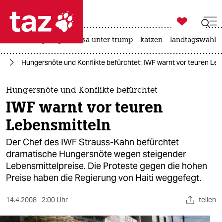

taz zahl ich
hitze
bergsteigen
usa unter trump
katzen
landtagswahl i

taz zahl ich
ie
Hungersnöte und Konflikte befürchtet: IWF warnt vor teuren Le
taz zahl ich
themen
Hungersnöte und Konflikte befürchtet
IWF warnt vor teuren
politik
Lebensmitteln
öko
Der Chef des IWF Strauss-Kahn befürchtet
dramatische Hungersnöte wegen steigender
gesellschaft
Lebensmittelpreise. Die Proteste gegen die hohen
Preise haben die Regierung von Haiti weggefegt.
kultur
sport
14.4.2008
2:00 Uhr
teilen