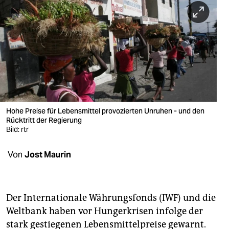
berlin
nord
wahrheit
verlag
verlag
veranstaltungen
Hohe Preise für Lebensmittel provozierten Unruhen - und den
Rücktritt der Regierung
shop
Bild: rtr
fragen & hilfe
Von
Jost Maurin
unterstützen
abo
Der Internationale Währungsfonds (IWF) und die
Weltbank haben vor Hungerkrisen infolge der
genossenschaft
stark gestiegenen Lebensmittelpreise gewarnt.