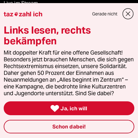
Live im Stream
taz
zahl ich
Gerade nicht

Vergangene
Links lesen, rechts
taz lab 2027
bekämpfen
Mit doppelter Kraft für eine offene Gesellschaft!
Besonders jetzt brauchen Menschen, die sich gegen
Mehr taz Lesestoff
Rechtsextremismus einsetzen, unsere Solidarität.
Daher gehen 50 Prozent der Einnahmen aus
Neuanmeldungen an „Alles beginnt im Zentrum“ –
taz Blogs
eine Kampagne, die bedrohte linke Kulturzentren
und Jugendorte unterstützt. Sind Sie dabei?
taz FUTURZWEI

Ja, ich will
Le Monde diplomatique
Schon dabei!
taz Archiv