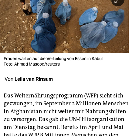
berlin
nord
wahrheit
verlag
verlag
Frauen warten auf die Verteilung von Essen in Kabul
Foto: Ahmad Masood/reuters
veranstaltungen
shop
Von
Leila van Rinsum
fragen & hilfe
Das Welternährungsprogramm (WFP) sieht sich
unterstützen
gezwungen, im September 2 Millionen Menschen
in Afghanistan nicht weiter mit Nahrungshilfen
abo
zu versorgen. Das gab die UN-Hilfsorganisation
genossenschaft
am Dienstag bekannt. Bereits im April und Mai
hatte das WFP 8 Millionen Menschen von den