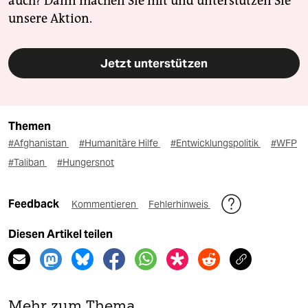
auch? Dann machen Sie mit und unterstützen Sie
unsere Aktion.
Jetzt unterstützen
Themen
#Afghanistan
#Humanitäre Hilfe
#Entwicklungspolitik
#WFP
#Taliban
#Hungersnot
Feedback
Kommentieren
Fehlerhinweis
Diesen Artikel teilen
Mehr zum Thema