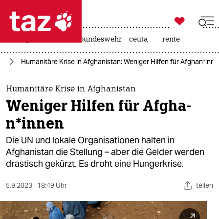

taz zahl ich
niedrigwasser
afd
bundeswehr
ceuta
rente

taz zahl ich
an
Humanitäre Krise in Afghanistan: Weniger Hilfen für Af­gha­n*in­n
taz zahl ich
themen
Humanitäre Krise in Afghanistan
Weniger Hilfen für Af­gha­
politik
n*in­nen
öko
Die UN und lokale Organisationen halten in
Afghanistan die Stellung – aber die Gelder werden
gesellschaft
drastisch gekürzt. Es droht eine Hungerkrise.
kultur
5.9.2023
18:49 Uhr
teilen
sport