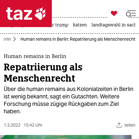

taz zahl ich
bergsteigen
usa unter trump
katzen
landtagswahl in sachs

taz zahl ich
Berlin
Human remains in Berlin: Repatriierung als Menschenrecht
taz zahl ich
themen
Human remains in Berlin
Repatriierung als
politik
Menschenrecht
öko
Über die human remains aus Kolonialzeiten in Berlin
ist wenig bekannt, sagt ein Gutachten. Weitere
gesellschaft
Forschung müsse zügige Rückgaben zum Ziel
haben.
kultur
sport
1.3.2022
15:42 Uhr
teilen