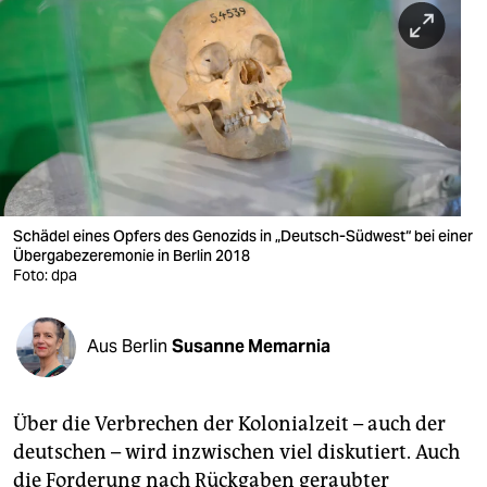
berlin
nord
wahrheit
verlag
verlag
veranstaltungen
Schädel eines Opfers des Genozids in „Deutsch-Südwest“ bei einer
Übergabezeremonie in Berlin 2018
Foto: dpa
shop
fragen & hilfe
Aus Berlin
Susanne Memarnia
unterstützen
abo
Über die Verbrechen der Kolonialzeit – auch der
genossenschaft
deutschen – wird inzwischen viel diskutiert. Auch
die Forderung nach Rückgaben geraubter