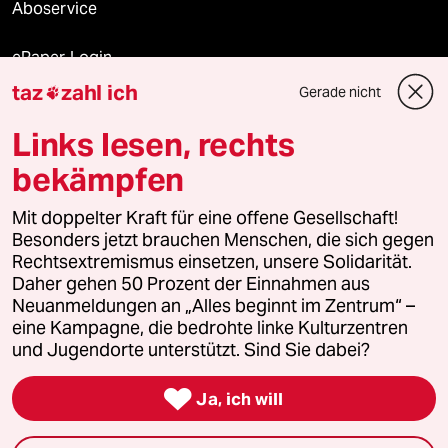
Aboservice
ePaper Login
taz
zahl ich
Gerade nicht

Downloads für Abonnierende
Links lesen, rechts
bekämpfen
© 2026 taz Verlags und Vertriebs GmbH
Mit doppelter Kraft für eine offene Gesellschaft!
Alle Rechte vorbehalten. Bei rechtlichen Fragen oder für Genehmigungen
wenden Sie sich bitte an
lizenzen@taz.de
Besonders jetzt brauchen Menschen, die sich gegen
Rechtsextremismus einsetzen, unsere Solidarität.
Daher gehen 50 Prozent der Einnahmen aus
Feedback
Redaktionsstatut
Kommune-Richtlinien
KI-
Neuanmeldungen an „Alles beginnt im Zentrum“ –
eine Kampagne, die bedrohte linke Kulturzentren
Leitlinie
Informant
Datenschutz
Impressum
AGB
und Jugendorte unterstützt. Sind Sie dabei?
Seitenwende
Einwilligungen widerrufen (Ads)

Ja, ich will