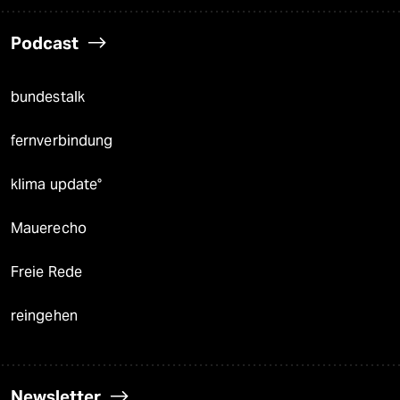
Podcast
bundestalk
fernverbindung
klima update°
Mauerecho
Freie Rede
reingehen
Newsletter