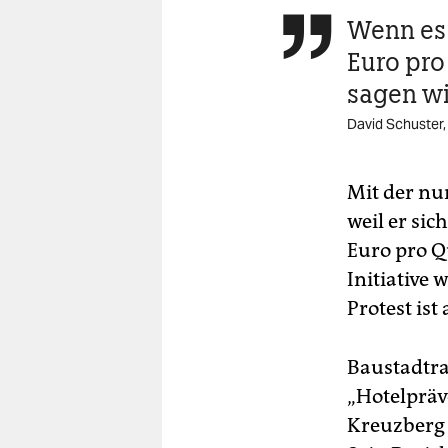
Wenn es 

Euro pro
sagen wi
David Schuster, 
Mit der nun
weil er si
Euro pro ­
Initiative 
Protest ist
Baustadtra
„Hotelpräve
Kreuzberg 