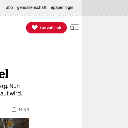
abo
genossenschaft
epaper login

taz zahl ich
taz zahl ich
el
erg. Nun
aut wird.
teilen