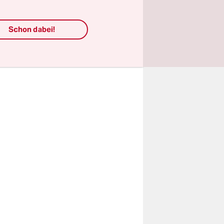
s geplanten
 ein
Schon dabei!
s bauen