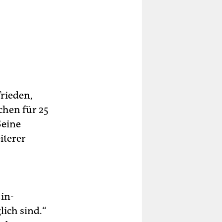
frieden,
chen für 25
Seine
iterer
ain-
lich sind.“