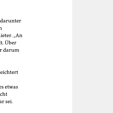
 darunter
n
ieter. „An
t. Über
ver darum
“
eichtert
es etwas
icht
r sei.