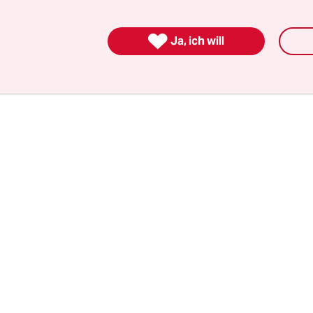
cklung geeinigt, dass der Eigentümer „anstatt de
 Hostelgebäudes mit großflächigem Einzelhandel

Ja, ich will
e mit kleineren Ladeneinhei­ten im Erdgeschos