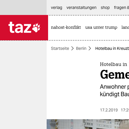
hautnavigation anspringen
hauptinhalt anspringen
footer anspringen
verlag
veranstaltungen
shop
fragen &
nahost-konflikt
usa unter trump
lan

taz zahl ich
taz zahl ich
Startseite
Berlin
Hotelbau in Kreuz
themen
politik
Hotelbau in
Gemei
öko
Anwohner p
gesellschaft
kündigt Bau
kultur
17.2.2019
17:2
sport