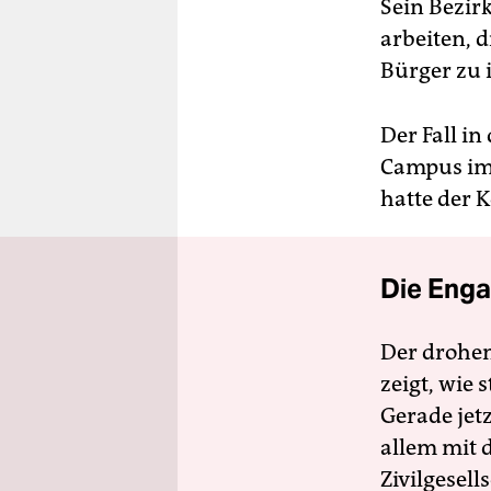
Sein Bezir
arbeiten, 
Bürger zu 
Der Fall in
Campus im
hatte der 
Die Enga
Der drohe
zeigt, wie
Gerade jet
allem mit d
Zivilgesell