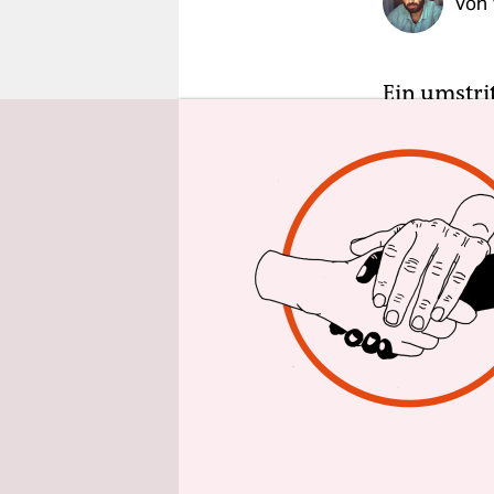
Von
epaper login
Ein umstri
dem Grunds
ein Hotel-
Tochterges
zehnstöcki
bauen. Die 
Bauvorhabe
Nun twitte
Kreuzberg,
Idealversi
Stellungn
Beide Seit