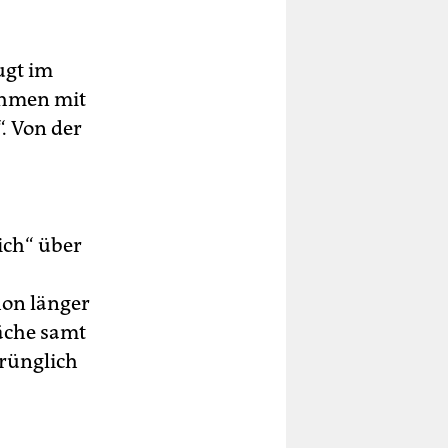
ugt im
ehmen mit
. Von der
lich“ über
hon länger
läche samt
rünglich