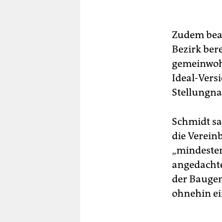
Zudem beab
Bezirk ber
gemeinwohl
Ideal-Vers
Stellungn
Schmidt sag
die Vereinb
„mindesten
angedachte
der Baugen
ohnehin ei