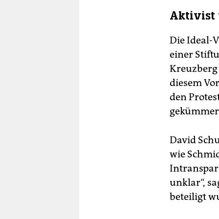
Aktivist
Die Ideal-
einer Stift
Kreuzberg 
diesem Vor
den Protes
gekümmert,
David Schus
wie Schmid
Intranspar
unklar“, sa
beteiligt 