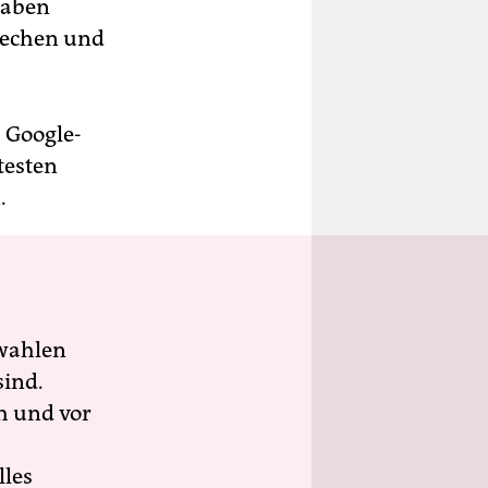
haben
prechen und
s Google-
testen
.
wahlen
sind.
h und vor
lles