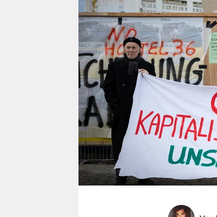
berlin
nord
wahrheit
verlag
verlag
veranstaltungen
shop
fragen & hilfe
unterstützen
abo
genossenschaft