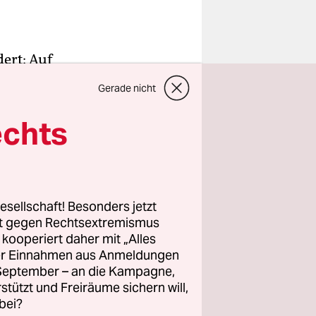
ert: Auf
raße war
Gerade nicht
a GmbH,
nen
echts
-Mall
esellschaft! Besonders jetzt
rt gegen Rechtsextremismus
drichshain-
z kooperiert daher mit „Alles
rächen mit
ller Einnahmen aus Anmeldungen
same
. September – an die Kampagne,
hmens:
rstützt und Freiräume sichern will,
bei?