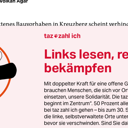
Volkan Ağar
ttenes Bauvorhaben in Kreuzberg scheint verhind
tück an der Skalitzer Straße Ecke Mariannenst
taz
zahl ich

Hostel-Komplex geplant. Der Bauherr Pro36 Are
ellschaft der Ideal Lebensversicherung, wollte ei
Links lesen, r
gen Komplex mit 750 Betten sowie eine Shopping
bekämpfen
Initiative „NoHostel36“ hatte Protest gegen das
n organisiert.
Mit doppelter Kraft für eine offene G
brauchen Menschen, die sich vor O
rte Florian Schmidt, grüner Baustadtrat von Frie
einsetzen, unsere Solidarität. Die ta
 am vergangenen Freitag: „Durchbruch bei Gesp
beginnt im Zentrum“. 50 Prozent a
cherung“. Am Sonntag verbreitete er eine gemein
bei taz zahl ich gehen – bis zum 30
ahme des Bezirks und des Versicherungsunterne
die linke, selbstverwaltete Orte unte
bevor sie verschwinden. Sind Sie da
en hätten sich mit der Senatsverwaltung für