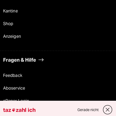
Kantine
Shop
Anzeigen
Fragen & Hilfe
Feedback
Aboservice
ePaper Login
taz
zahl ich
Gerade nicht

Downloads für Abonnierende