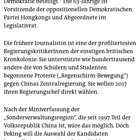
Demokratie beteiligt.“ Die 63-Jährige ist
epaper login
Vorsitzende der oppositionellen Demokratischen
Partei Hongkongs und Abgeordnete im
Legislativrat.
Die frühere Journalistin ist eine der profiliertesten
RegierungskritikerInnen der einstigen britischen
Kronkolonie. Sie unterstützte wie hunderttausend
andere die von Schülern und Studenten
begonnene Proteste („Regenschirm-Bewegung“)
gegen Chinas Zentralregierung. Sie wollen 2017
ihren Regierungschef direkt wählen.
Nach der Miniverfassung der
„Sonderverwaltungsregion“, die seit 1997 Teil der
Volksrepublik China ist, wäre das möglich. Doch
Peking will die Auswahl der Kandidaten