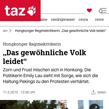

taz zahl ich
hitze
krieg in der ukraine
niedrigwasser
ceuta
rente

taz zahl ich
Asien
Hongkonger Regimekritikerin: „Das gewöhnliche Volk leidet“
taz zahl ich
themen
Hongkonger Regimekritikerin
„Das gewöhnliche Volk
politik
leidet“
öko
Zorn und Frust mischen sich in Honkong. Die
Politikerin Emily Lau sieht mit Sorge, wie sich die
gesellschaft
Haltung Pekings zu den Protesten verhärtet.
kultur
11.3.2015
13:36 Uhr
teilen
sport