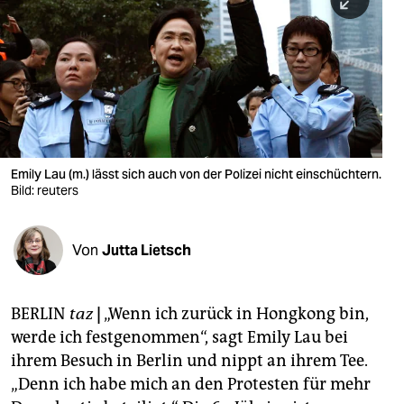
berlin
nord
wahrheit
verlag
verlag
Emily Lau (m.) lässt sich auch von der Polizei nicht einschüchtern.
Bild: reuters
veranstaltungen
shop
Von
Jutta Lietsch
fragen & hilfe
unterstützen
BERLIN
taz
|
„Wenn ich zurück in Hongkong bin,
werde ich festgenommen“, sagt Emily Lau bei
abo
ihrem Besuch in Berlin und nippt an ihrem Tee.
genossenschaft
„Denn ich habe mich an den Protesten für mehr