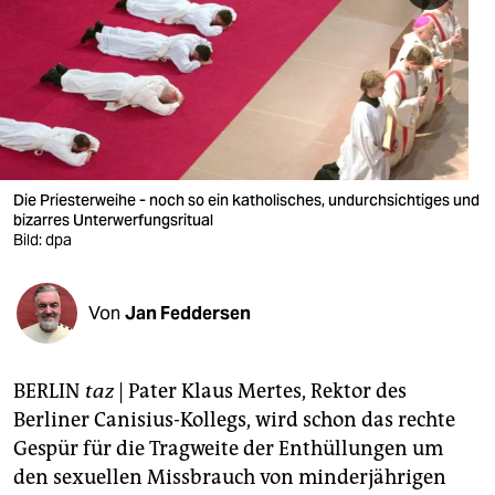
berlin
nord
wahrheit
verlag
verlag
Die Priesterweihe - noch so ein katholisches, undurchsichtiges und
bizarres Unterwerfungsritual
veranstaltungen
Bild: dpa
shop
Von
Jan Feddersen
fragen & hilfe
unterstützen
BERLIN
taz
| Pater Klaus Mertes, Rektor des
abo
Berliner Canisius-Kollegs, wird schon das rechte
Gespür für die Tragweite der Enthüllungen um
genossenschaft
den sexuellen Missbrauch von minderjährigen