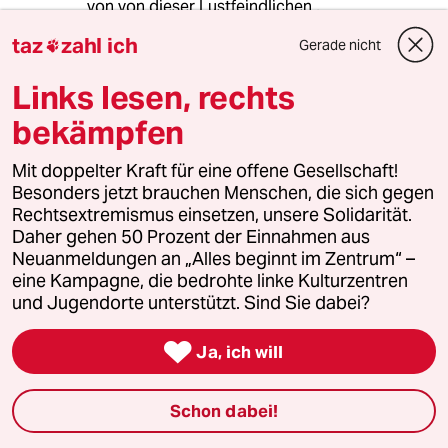
von von dieser Lustfeindlichen ,
Traumatisierten Geselschaft anderes zu
taz
zahl ich
Gerade nicht

erwarten als das sich ihre unterdrückte
Sexuele Lust,auf diese Art und Weise entläd .
Links lesen, rechts
Womit das Leid mal wider im wieder im Fokus
steht und diese unberechenbare gefährliche
bekämpfen
Sexualität .
Mit doppelter Kraft für eine offene Gesellschaft!
Besonders jetzt brauchen Menschen, die sich gegen
Rechtsextremismus einsetzen, unsere Solidarität.
Markus Fresdorf
MF
Daher gehen 50 Prozent der Einnahmen aus
06.02.2010
,
17:46 Uhr
Neuanmeldungen an „Alles beginnt im Zentrum“ –
Ich war vor weit über 40 Jahren selbst von
eine Kampagne, die bedrohte linke Kulturzentren
Missbrauch Betroffener, aber auch hier war es
und Jugendorte unterstützt. Sind Sie dabei?
so, wie es sehr oft ist - laut meinem
Therapeuten, der ja die kontroverse

Ja, ich will
Fachliteratur kennt, die ich mir teilweise dann
auch reingezogen habe:
Schon dabei!
Täter war ein verheirateter Mann und
Familienvater aus unserer Verwandtschaft.