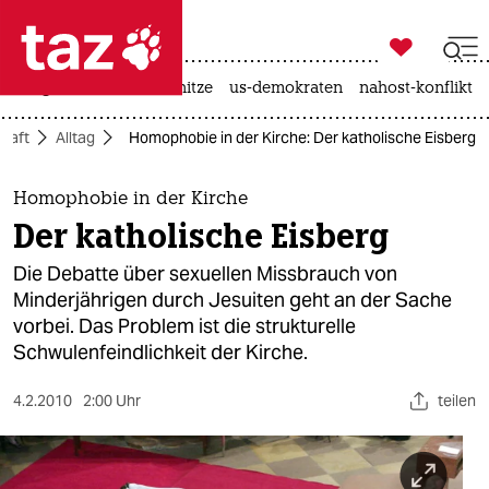

taz zahl ich
krieg in der ukraine
hitze
us-demokraten
nahost-konflikt

taz zahl ich
chaft
Alltag
Homophobie in der Kirche: Der katholische Eisberg
taz zahl ich
themen
Homophobie in der Kirche
Der katholische Eisberg
politik
Die Debatte über sexuellen Missbrauch von
öko
Minderjährigen durch Jesuiten geht an der Sache
vorbei. Das Problem ist die strukturelle
gesellschaft
Schwulenfeindlichkeit der Kirche.
kultur
4.2.2010
2:00 Uhr
teilen
sport