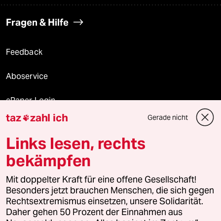
Fragen & Hilfe
Feedback
Aboservice
ePaper Login
taz
zahl ich
Gerade nicht

Downloads für Abonnierende
Links lesen, rechts
bekämpfen
© 2026 taz Verlags und Vertriebs GmbH
Mit doppelter Kraft für eine offene Gesellschaft!
Alle Rechte vorbehalten. Bei rechtlichen Fragen oder für Genehmigungen
wenden Sie sich bitte an
lizenzen@taz.de
Besonders jetzt brauchen Menschen, die sich gegen
Rechtsextremismus einsetzen, unsere Solidarität.
Daher gehen 50 Prozent der Einnahmen aus
Feedback
Redaktionsstatut
Kommune-Richtlinien
KI-