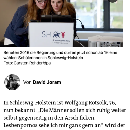
berlin
nord
wahrheit
verlag
verlag
Berieten 2016 die Regierung und dürfen jetzt schon ab 16 eine
wählen: Schülerinnen in Schleswig-Holstein
veranstaltungen
Foto: Carsten Rehder/dpa
shop
Von
David Joram
fragen & hilfe
unterstützen
In Schleswig-Holstein ist Wolfgang Rotsolk, 76,
abo
nun bekannt. „Die Männer sollen sich ruhig weiter
selbst gegenseitig in den Arsch ficken.
genossenschaft
Lesbenpornos sehe ich mir ganz gern an“, wird der