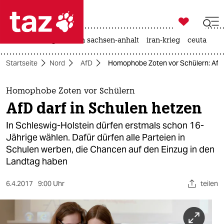

taz zahl ich
hitze
landtagswahl in sachsen-anhalt
iran-krieg
ceuta

taz zahl ich
Startseite
Nord
AfD
Homophobe Zoten vor Schülern: AfD 
taz zahl ich
themen
Homophobe Zoten vor Schülern
AfD darf in Schulen hetzen
politik
In Schleswig-Holstein dürfen erstmals schon 16-
öko
Jährige wählen. Dafür dürfen alle Parteien in
Schulen werben, die Chancen auf den Einzug in den
gesellschaft
Landtag haben
kultur
6.4.2017
9:00 Uhr
teilen
sport