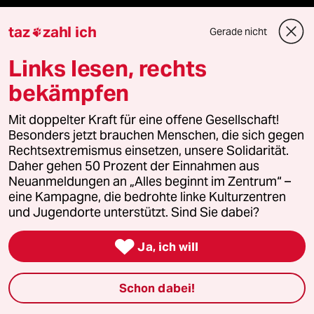
panterstiftung
taz
zahl ich
Gerade nicht

panterpreis 2026
Links lesen, rechts
bekämpfen
Podcast
Mit doppelter Kraft für eine offene Gesellschaft!
Besonders jetzt brauchen Menschen, die sich gegen
Rechtsextremismus einsetzen, unsere Solidarität.
bundestalk
Daher gehen 50 Prozent der Einnahmen aus
Neuanmeldungen an „Alles beginnt im Zentrum“ –
fernverbindung
eine Kampagne, die bedrohte linke Kulturzentren
und Jugendorte unterstützt. Sind Sie dabei?
klima update°

Ja, ich will
Mauerecho
Schon dabei!
Freie Rede