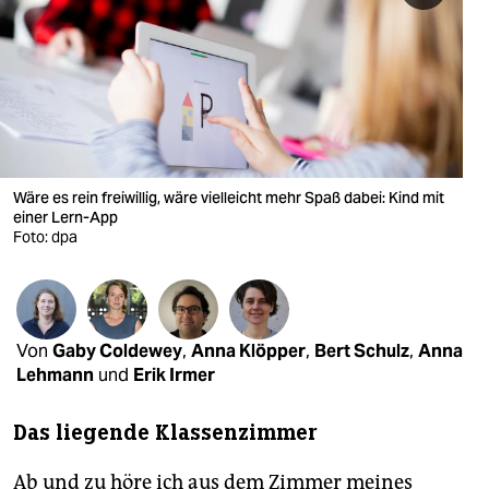
berlin
nord
wahrheit
verlag
verlag
Wäre es rein freiwillig, wäre vielleicht mehr Spaß dabei: Kind mit
einer Lern-App
veranstaltungen
Foto: dpa
shop
fragen & hilfe
Von
Gaby Coldewey
,
Anna Klöpper
,
Bert Schulz
,
Anna
unterstützen
Lehmann
und
Erik Irmer
abo
Das liegende Klassenzimmer
genossenschaft
Ab und zu höre ich aus dem Zimmer meines