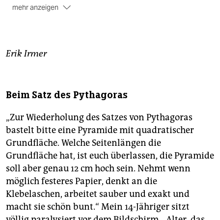
mehr anzeigen
Abschlussklassen
dürfen weiter, wenn Schulen
möchten, in Kleingruppen stundenweise in die Schule
kommen.
Erik Irmer
Die Winterferien
beginnen in Berlin am 1. Februar.
Zeugnisse soll es danach geben. Bildungssenatorin
Sandra Scheeres (SPD) will als erstes wieder die
Beim Satz des Pythagoras
jüngeren Grundschulkinder in den teilweisen
Präsenzunterricht zurückholen.
(akl)
„Zur Wiederholung des Satzes von Pythagoras
bastelt bitte eine Pyramide mit quadratischer
Grundfläche. Welche Seitenlängen die
Grundfläche hat, ist euch überlassen, die Pyramide
soll aber genau 12 cm hoch sein. Nehmt wenn
möglich festeres Papier, denkt an die
Klebelaschen, arbeitet sauber und exakt und
macht sie schön bunt.“ Mein 14-Jähriger sitzt
völlig paralysiert vor dem Bildschirm. „Alter, das