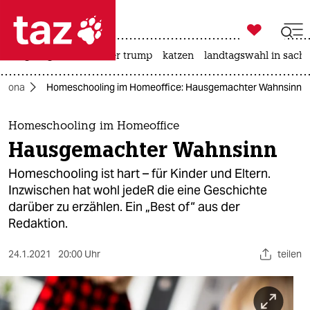

taz zahl ich
bergsteigen
usa unter trump
katzen
landtagswahl in sachs

taz zahl ich
Corona
Homeschooling im Homeoffice: Hausgemachter Wahnsinn
taz zahl ich
themen
Homeschooling im Homeoffice
Hausgemachter Wahnsinn
politik
Homeschooling ist hart – für Kinder und Eltern.
öko
Inzwischen hat wohl jedeR die eine Geschichte
darüber zu erzählen. Ein „Best of“ aus der
gesellschaft
Redaktion.
kultur
24.1.2021
20:00 Uhr
teilen
sport