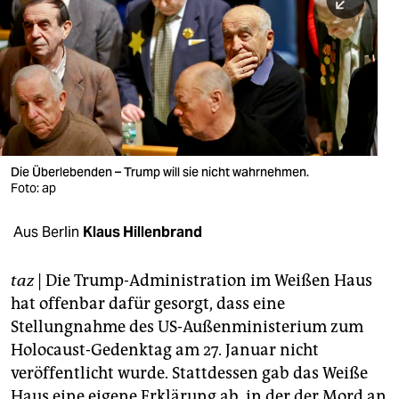
berlin
nord
wahrheit
verlag
verlag
Die Überlebenden – Trump will sie nicht wahrnehmen.
Foto: ap
veranstaltungen
shop
Aus Berlin
Klaus Hillenbrand
fragen & hilfe
taz
| Die Trump-Administration im Weißen Haus
unterstützen
hat offenbar dafür gesorgt, dass eine
Stellungnahme des US-Außenministerium zum
abo
Holocaust-Gedenktag am 27. Januar nicht
genossenschaft
veröffentlicht wurde. Stattdessen gab das Weiße
Haus eine eigene Erklärung ab, in der der Mord an