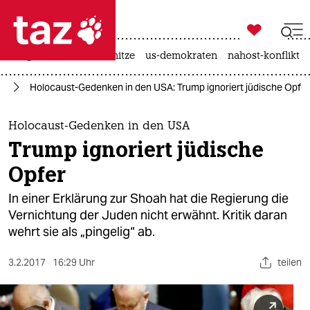

taz zahl ich
krieg in der ukraine
hitze
us-demokraten
nahost-konflikt

taz zahl ich
ka
Holocaust-Gedenken in den USA: Trump ignoriert jüdische Opfer
taz zahl ich
themen
Holocaust-Gedenken in den USA
Trump ignoriert jüdische
politik
Opfer
öko
In einer Erklärung zur Shoah hat die Regierung die
Vernichtung der Juden nicht erwähnt. Kritik daran
gesellschaft
wehrt sie als „pingelig“ ab.
kultur
3.2.2017
16:29 Uhr
teilen
sport