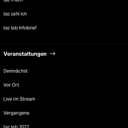
taz zahl ich
taz lab Infobrief
Veranstaltungen
Demnächst
Vor Ort
Live im Stream
Vergangene
taz lab 2027