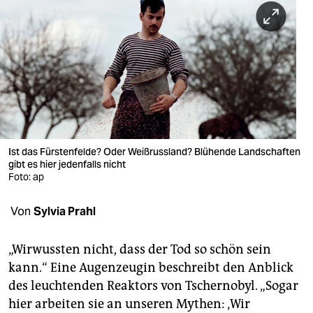
berlin
nord
wahrheit
verlag
verlag
veranstaltungen
Ist das Fürstenfelde? Oder Weißrussland? Blühende Landschaften
gibt es hier jedenfalls nicht
shop
Foto: ap
fragen & hilfe
Von
Sylvia Prahl
unterstützen
„Wirwussten nicht, dass der Tod so schön sein
abo
kann.“ Eine Augenzeugin beschreibt den Anblick
des leuchtenden Reaktors von Tschernobyl. „Sogar
genossenschaft
hier arbeiten sie an unseren Mythen: ‚Wir