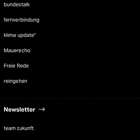
bundestalk
fernverbindung
klima update°
Mauerecho
Freie Rede
reingehen
Newsletter
team zukunft