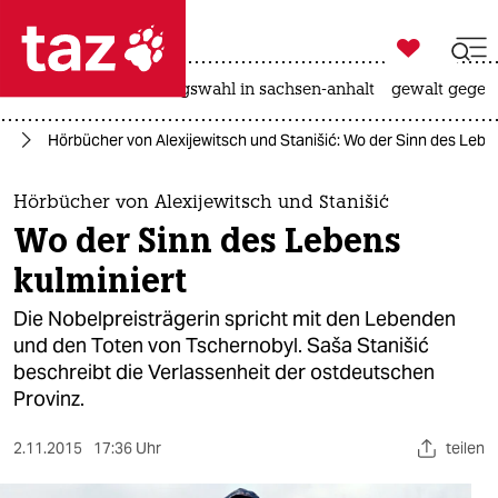

taz zahl ich
hitze
surfen
landtagswahl in sachsen-anhalt
gewalt gegen

taz zahl ich
yl
Hörbücher von Alexijewitsch und Stanišić: Wo der Sinn des Leben
taz zahl ich
themen
Hörbücher von Alexijewitsch und Stanišić
Wo der Sinn des Lebens
politik
kulminiert
öko
Die Nobelpreisträgerin spricht mit den Lebenden
und den Toten von Tschernobyl. Saša Stanišić
gesellschaft
beschreibt die Verlassenheit der ostdeutschen
Provinz.
kultur
sport
2.11.2015
17:36 Uhr
teilen