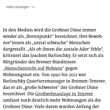
mehr anzeigen
Nachdem die Bremer Treuhand
wegen riskanter
Auslandsgeschäfte in Algerien 1977 in Konkurs
gegangen war, wurde die Immobilie vom vormaligen
In den Medien wird die Grohner Düne immer
Anteilseigner, der gewerkschaftseigenen Neuen
wieder als „Brennpunkt“ bezeichnet, ihre Be­woh­
Heimat, übernommen.
ne­r*in­nen als „sozial schwache“ Menschen
2005
ging der Gebäude­komplex an den US-Investor
dargestellt. „Als ob ihnen die ‚soziale Ader‘ fehle“,
„Cerberus Capital Management“. In der Folge
kritisiert das Joachim Barloschky. Er setzt sich als
wechselten die Besitzverhältnisse, beide
Mitgründer des Bremer Bündnisses
Hochhausriegel gerieten in die Hände verschiedener
„
Menschenrecht auf Wohnen
“ gegen
Investoren.
Wohnungsnot ein. Von 1990 bis 2011 war
Der jetzige Eigentümer,
die Immobilien-
Barloschky Quartiersmanager in Bremen-Tenever,
Managementgesellschaft „Grand City Property S. A.“
das er als „große Schwester“ der Grohner Düne
mit Sitz in Luxemburg, kaufte 2014 sämtliche 570
bezeichnet. Die
Wohnungen der Wohnanlage. Seit Dezember 2022
Großwohnanlage in Tenever
verhandelt die städtische Wohnungs­gesellschaft
umfasst noch deutlich mehr Wohnungen als die
Gewoba über einen Einstieg.
Grohner Düne. Viele davon wurden Anfang der