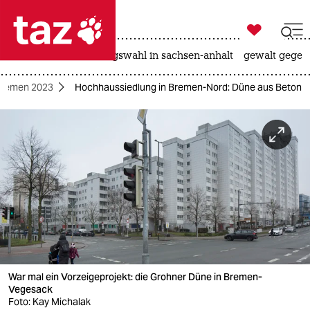

taz zahl ich
hitze
surfen
landtagswahl in sachsen-anhalt
gewalt gegen

taz zahl ich
Bremen 2023
Hochhaussiedlung in Bremen-Nord: Düne aus Beton
taz zahl ich
themen
politik
öko
gesellschaft
kultur
War mal ein Vorzeigeprojekt: die Grohner Düne in Bremen-
sport
Vegesack
Foto: Kay Michalak