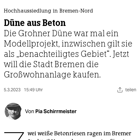
berlin
Hochhaussiedlung in Bremen-Nord
nord
Düne aus Beton
wahrheit
Die Grohner Düne war mal ein
Modellprojekt, inzwischen gilt sie
verlag
als „benachteiligtes Gebiet“. Jetzt
verlag
will die Stadt Bremen die
veranstaltungen
Großwohnanlage kaufen.
shop
5.3.2023
15:49 Uhr
teilen
fragen & hilfe
unterstützen
Von
Pia Schirrmeister
abo
genossenschaft
wei weiße Betonriesen ragen im Bremer