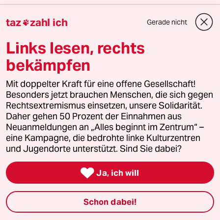
Mit Regionalteil „Stadtland“ für alles Wichtige
zwischen Dorf und Metropole
taz
zahl ich
Gerade nicht

10 Wochen für nur
10 Euro
Links lesen, rechts
bekämpfen
wochentaz ausprobieren
Mit doppelter Kraft für eine offene Gesellschaft!
Besonders jetzt brauchen Menschen, die sich gegen
Rechtsextremismus einsetzen, unsere Solidarität.
Daher gehen 50 Prozent der Einnahmen aus
4 Kommentare
/
Neueste
Älteste
Neuanmeldungen an „Alles beginnt im Zentrum“ –
eine Kampagne, die bedrohte linke Kulturzentren
und Jugendorte unterstützt. Sind Sie dabei?
einloggen

Ja, ich will
Die Kommentarfunktion unter diesem Artikel ist
geschlossen.
Wir öffnen die Kommentarspalte bei ausgewählten
Schon dabei!
Artikeln für etwa drei Tage –
hier sind sie zu finden
.