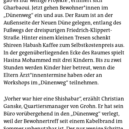
gab es nur wenige Projekte“, erinnert sich
Gharbaoui. Jetzt gehen Be­woh­ne­r*in­nen im
„Dünenweg“ ein und aus. Der Raum ist an der
Außenseite der Neuen Düne gelegen, entlang des
Fußwegs der dreispurigen Friedrich-Klippert-
Straße. Hinter einem kleinen Tresen schenkt
Shireen Habash Kaffee zum Selbstkostenpreis aus.
In der gegenüberliegenden Ecke des Raumes spielt
Hasina Mohammed mit drei Kindern. Bis zu zwei
Stunden werden Kinder hier betreut, wenn die
Eltern Ärz­t*in­nen­ter­mi­ne haben oder an
Workshops im „Dünenweg“ teilnehmen.
„Vorher war hier eine Shishabar“, erzählt Christian
Ganske, Quartiersmanager von Grohn. Er hat sein
Büro vorübergehend in den „Dünenweg“ verlegt,
weil der Bewohnertreff seit einem Kabelbrand im
Sommer unbenutzbar ist. Der nur wenige Schritte