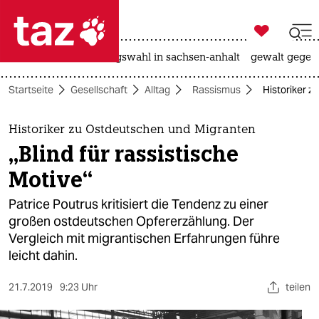

taz zahl ich
hitze
surfen
landtagswahl in sachsen-anhalt
gewalt gegen

taz zahl ich
Startseite
Gesellschaft
Alltag
Rassismus
Historiker z
taz zahl ich
themen
Historiker zu Ostdeutschen und Migranten
„Blind für rassistische
politik
Motive“
öko
Patrice Poutrus kritisiert die Tendenz zu einer
großen ostdeutschen Opfererzählung. Der
gesellschaft
Vergleich mit migrantischen Erfahrungen führe
leicht dahin.
kultur
sport
21.7.2019
9:23 Uhr
teilen