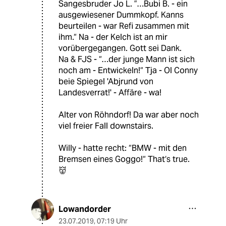
Sangesbruder Jo L. ”…Bubi B. - ein
ausgewiesener Dummkopf. Kanns
beurteilen - war Refi zusammen mit
ihm.“ Na - der Kelch ist an mir
vorübergegangen. Gott sei Dank.
Na & FJS - “…der junge Mann ist sich
noch am - Entwickeln!“ Tja - Ol Conny
beie Spiegel 'Abjrund von
Landesverrat!' - Affäre - wa!
Alter von Röhndorf! Da war aber noch
viel freier Fall downstairs.
Willy - hatte recht: “BMW - mit den
Bremsen eines Goggo!“ That‘s true.
👹
Lowandorder
23.07.2019
,
07:19 Uhr