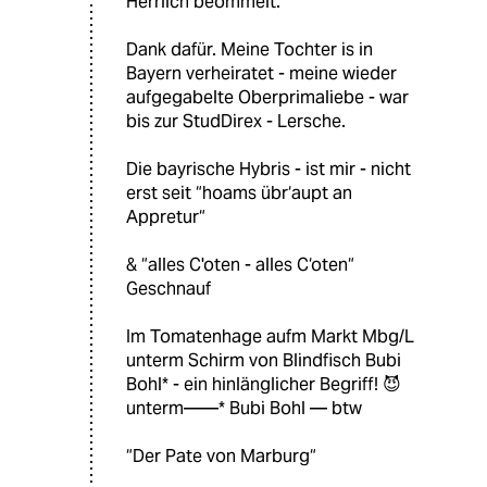
Herrlich beömmelt.
Dank dafür. Meine Tochter is in
Bayern verheiratet - meine wieder
aufgegabelte Oberprimaliebe - war
bis zur StudDirex - Lersche.
Die bayrische Hybris - ist mir - nicht
erst seit “hoams übr‘aupt an
Appretur“
& “alles C'oten - alles C‘oten“
Geschnauf
Im Tomatenhage aufm Markt Mbg/L
unterm Schirm von Blindfisch Bubi
Bohl* - ein hinlänglicher Begriff! 😈
unterm——* Bubi Bohl — btw
“Der Pate von Marburg“