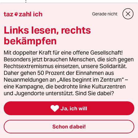
@Lowandorder:
& Schlagobers Däh&Zisch
taz
zahl ich
Gerade nicht

Mailtütenfrisch
“Bubi Bohl. Jawohl, aber schlimmer
Links lesen, rechts
geht immer: Phi... im Suchfenser bei
bekämpfen
Bing eingeben und in der
Vorschlagsliste erscheint vor Phil
Mit doppelter Kraft für eine offene Gesellschaft!
Collins:
Besonders jetzt brauchen Menschen, die sich gegen
Rechtsextremismus einsetzen, unsere Solidarität.
de.wikipedia.org/wiki/Philipp_Amthor
Daher gehen 50 Prozent der Einnahmen aus
Juri Sternburg hat geschrieben.
Neuanmeldungen an „Alles beginnt im Zentrum“ –
"Amthor ist der Posterboy der CDU "
eine Kampagne, die bedrohte linke Kulturzentren
taz.de/Kolumne-
und Jugendorte unterstützt. Sind Sie dabei?
Luegenleser/!5596770/

Ja, ich will
und btw.: "Die bayrische Hybris" ist in
Schon dabei!
Wahrheit ein überkompensierter
Minderwertigkeitskomplex.“