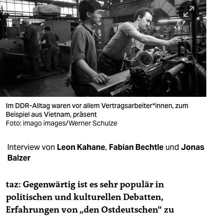
berlin
nord
wahrheit
verlag
verlag
veranstaltungen
Im DDR-Alltag waren vor allem Vertragsarbeiter*innen, zum
Beispiel aus Vietnam, präsent
Foto: imago images/Werner Schulze
shop
fragen & hilfe
Interview von
Leon Kahane
,
Fabian Bechtle
und
Jonas
Balzer
unterstützen
abo
taz: Gegenwärtig ist es sehr populär in
politischen und kulturellen Debatten,
genossenschaft
Erfahrungen von „den Ostdeutschen“ zu