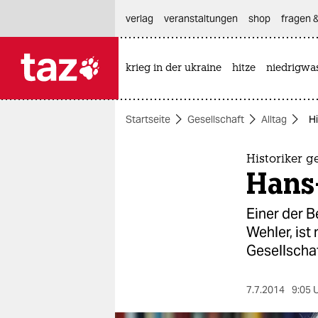
hautnavigation anspringen
hauptinhalt anspringen
footer anspringen
verlag
veranstaltungen
shop
fragen &
krieg in der ukraine
hitze
niedrigwa

taz zahl ich
taz zahl ich
Startseite
Gesellschaft
Alltag
Hi
themen
politik
Historiker g
Hans-
öko
Einer der 
gesellschaft
Wehler, ist
Gesellschaf
kultur
sport
7.7.2014
9:05 