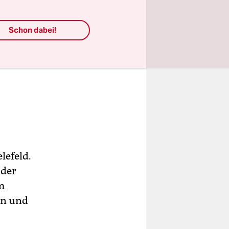
Schon dabei!
lefeld.
 der
m
on und