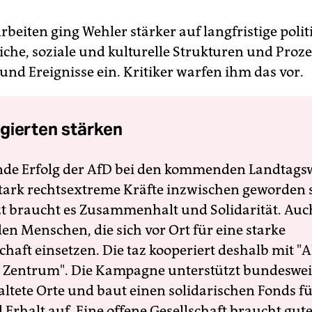
rbeiten ging Wehler stärker auf langfristige polit
iche, soziale und kulturelle Strukturen und Proze
nd Ereignisse ein. Kritiker warfen ihm das vor.
gierten stärken
nde Erfolg der AfD bei den kommenden Landtags
 stark rechtsextreme Kräfte inzwischen geworden 
zt braucht es Zusammenhalt und Solidarität. Auc
en Menschen, die sich vor Ort für eine starke
schaft einsetzen. Die taz kooperiert deshalb mit "A
 Zentrum". Die Kampagne unterstützt bundesweit
altete Orte und baut einen solidarischen Fonds f
Erhalt auf. Eine offene Gesellschaft braucht gute