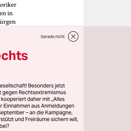
toriker
en in
Jürgen
geborene
Gerade nicht
nschaft“.
echts
 breiteren
ch zu
egration
esellschaft! Besonders jetzt
en
rt gegen Rechtsextremismus
z kooperiert daher mit „Alles
ller Einnahmen aus Anmeldungen
. September – an die Kampagne,
rstützt und Freiräume sichern will,
bei?