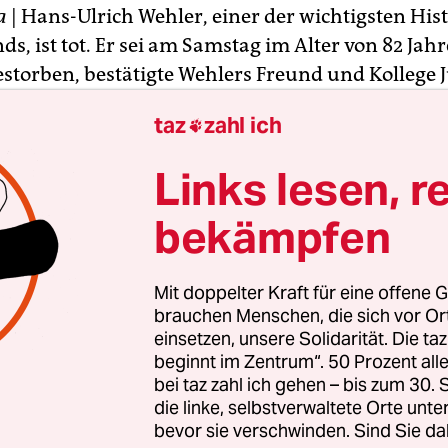
a
| Hans-Ulrich Wehler, einer der wichtigsten His
s, ist tot. Er sei am Samstag im Alter von 82 Jahr
gestorben, bestätigte Wehlers Freund und Kollege 
onntag der dpa. Der in Freudenberg bei Siegen 
taz
zahl ich

 als einer der Väter der „Historischen Sozialwisse
Links lesen, r
der Fachwelt wurde er in Westdeutschland einem
it dem „Historiker-Streit“ von 1986 bekannt. Au
bekämpfen
Themen äußerte er sich, verlangte etwa mehr Int
nderern.
Außerdem kritisierte er große
Mit doppelter Kraft für eine offene G
unterschiede in Deutschland und forderte ein
brauchen Menschen, die sich vor O
hn
.
einsetzen, unsere Solidarität. Die ta
beginnt im Zentrum“. 50 Prozent a
bei taz zahl ich gehen – bis zum 30
die linke, selbstverwaltete Orte unte
bevor sie verschwinden. Sind Sie da