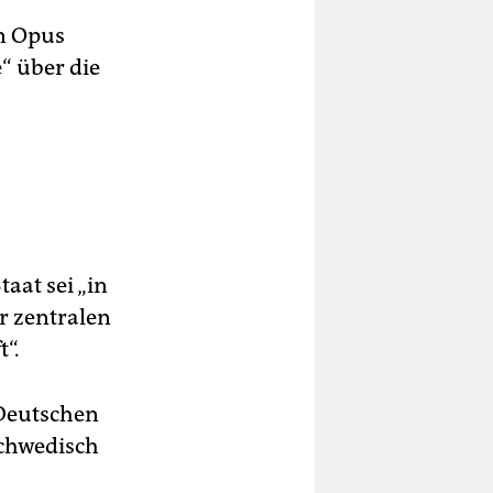
in Opus
“ über die
taat sei „in
er zentralen
“.
 Deutschen
Schwedisch