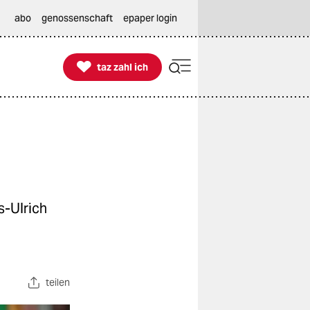
abo
genossenschaft
epaper login

taz zahl ich
taz zahl ich
s-Ulrich
teilen