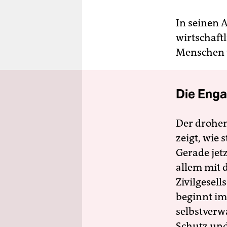
In seinen A
wirtschaftl
Menschen u
Die Enga
Der drohe
zeigt, wie
Gerade jet
allem mit d
Zivilgesell
beginnt im
selbstverw
Schutz und 