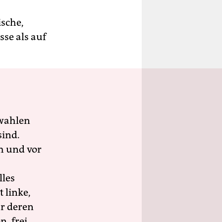
ische,
sse als auf
wahlen
sind.
h und vor
lles
 linke,
ür deren
n, frei