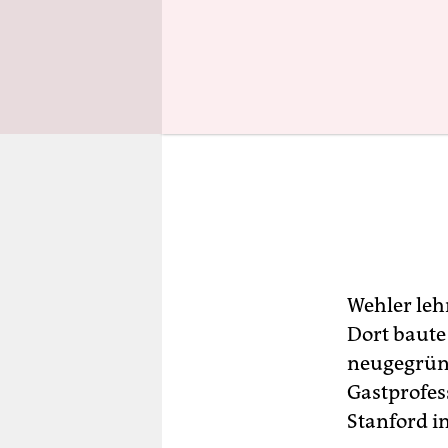
Wehler lehr
Dort baute
neugegründ
Gastprofes
Stanford i