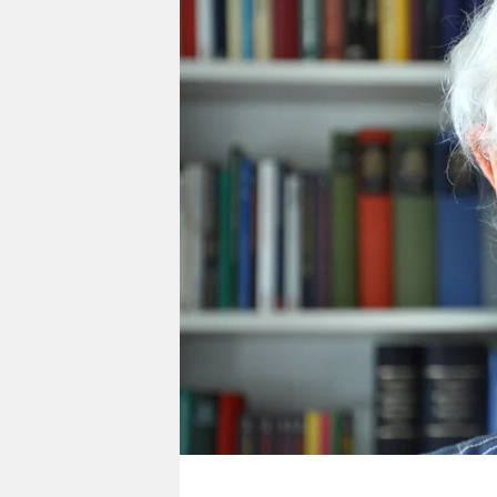
berlin
nord
wahrheit
verlag
verlag
veranstaltungen
shop
fragen & hilfe
unterstützen
abo
genossenschaft