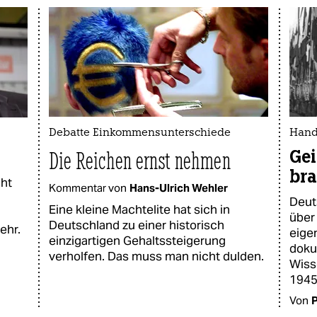
Debatte Einkommensunterschiede
Hand
Gei
Die Reichen ernst nehmen
br
cht
Kommentar von
Hans-Ulrich Wehler
Deut
Eine kleine Machtelite hat sich in
über
Deutschland zu einer historisch
ehr.
eige
einzigartigen Gehaltssteigerung
doku
verholfen. Das muss man nicht dulden.
Wiss
1945
Von
P