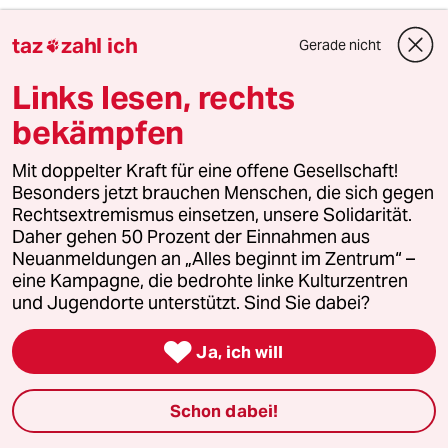
17900 (Profil gelöscht)
1G
taz
zahl ich
Gerade nicht

20.06.2021
,
08:38 Uhr
Der Batzen an Hilfsgeldern ging leider an
Links lesen, rechts
Betrüger und Größenwahnsinnige, also an die
bekämpfen
Autoindustrie und an die Lufthansa.
Aktiengesellschaften, die Kurzarbeitergeld
Mit doppelter Kraft für eine offene Gesellschaft!
kassieren und dann ein furioses Comeback an
Besonders jetzt brauchen Menschen, die sich gegen
der Börse feiern und Dividenden zahlen
Rechtsextremismus einsetzen, unsere Solidarität.
können, ist einzig und alleine der netten Frau
Daher gehen 50 Prozent der Einnahmen aus
Merkel und ihrem Finanzminister zu verdanken.
Neuanmeldungen an „Alles beginnt im Zentrum“ –
Kann man ein Volk mehr betrügen?
eine Kampagne, die bedrohte linke Kulturzentren
und Jugendorte unterstützt. Sind Sie dabei?

Ja, ich will
-Zottel-
Z
19.06.2021
,
15:15 Uhr
Der Erleichterte Zugang zur Grundsicherung für
Schon dabei!
Soloselbstständige und Künstler hat