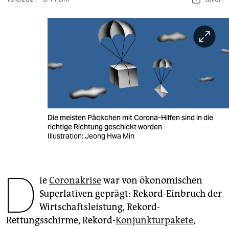
berlin
nord
wahrheit
verlag
verlag
veranstaltungen
Die meisten Päckchen mit Corona-Hilfen sind in die
richtige Richtung geschickt worden
shop
Illustration: Jeong Hwa Min
fragen & hilfe
unterstützen
D
ie
Coronakrise
war von ökonomischen
abo
Superlativen geprägt: Rekord-Einbruch der
Wirtschaftsleistung, Rekord-
genossenschaft
Rettungsschirme, Rekord-
Konjunkturpakete
,