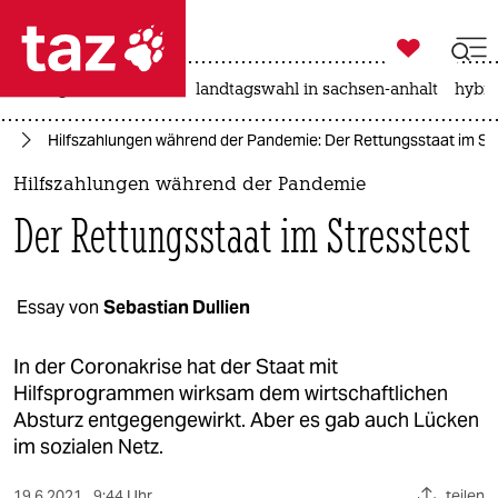

taz zahl ich
niedrigwasser
rente
landtagswahl in sachsen-anhalt
hybri

taz zahl ich
us
Hilfszahlungen während der Pandemie: Der Rettungsstaat im St
taz zahl ich
Hilfszahlungen während der Pandemie
themen
Der Rettungsstaat im Stresstest
politik
öko
Essay von
Sebastian Dullien
gesellschaft
In der Coronakrise hat der Staat mit
Hilfsprogrammen wirksam dem wirtschaftlichen
kultur
Absturz entgegengewirkt. Aber es gab auch Lücken
im sozialen Netz.
sport
19.6.2021
9:44 Uhr
teilen