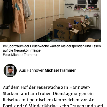
berlin
nord
wahrheit
verlag
verlag
Im Sportraum der Feuerwache warten Kleiderspenden und Essen
auf die Neuankömmlinge
veranstaltungen
Foto: Michael Trammer
shop
fragen & hilfe
Aus Hannover
Michael Trammer
unterstützen
Auf dem Hof der Feuerwache 2 in Hannover-
abo
Stöcken fährt am frühen Dienstagmorgen ein
genossenschaft
Reisebus mit polnischem Kennzeichen vor. An
Bord sind 16 Minderjährige, zehn Frauen und zwei