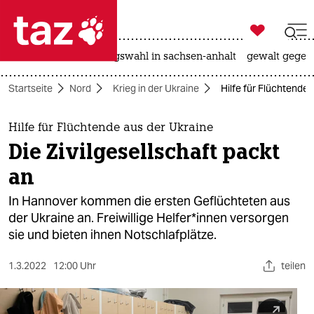

taz zahl ich
hitze
surfen
landtagswahl in sachsen-anhalt
gewalt gegen

taz zahl ich
Startseite
Nord
Krieg in der Ukraine
Hilfe für Flüchtende 
taz zahl ich
themen
Hilfe für Flüchtende aus der Ukraine
Die Zivilgesellschaft packt
politik
an
öko
In Hannover kommen die ersten Geflüchteten aus
der Ukraine an. Freiwillige Hel­fe­r*in­nen versorgen
gesellschaft
sie und bieten ihnen Notschlafplätze.
kultur
1.3.2022
12:00 Uhr
teilen
sport