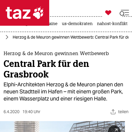

taz zahl ich
hitze
krieg in der ukraine
us-demokraten
nahost-konflikt

taz zahl ich
rg
Herzog & de Meuron gewinnen Wettbewerb: Central Park für de
taz zahl ich
themen
Herzog & de Meuron gewinnen Wettbewerb
Central Park für den
politik
Grasbrook
öko
Elphi-Architekten Herzog & de Meuron planen den
neuen Stadtteil im Hafen – mit einem großen Park,
gesellschaft
einem Wasserplatz und einer riesigen Halle.
kultur
6.4.2020
19:40 Uhr
teilen
sport