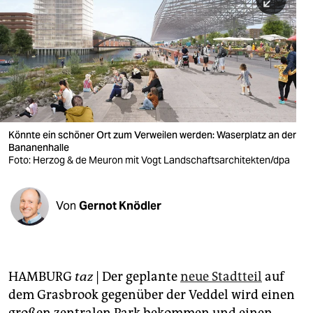
berlin
nord
wahrheit
verlag
verlag
Könnte ein schöner Ort zum Verweilen werden: Waserplatz an der
Bananenhalle
veranstaltungen
Foto: Herzog & de Meuron mit Vogt Landschaftsarchitekten/dpa
shop
fragen & hilfe
Von
Gernot Knödler
unterstützen
abo
HAMBURG
taz
| Der geplante
neue Stadtteil
auf
genossenschaft
dem Grasbrook gegenüber der Veddel wird einen
großen zentralen Park bekommen und einen