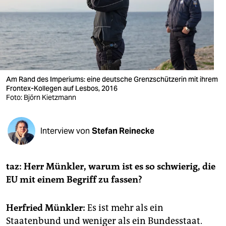
berlin
nord
wahrheit
verlag
Am Rand des Imperiums: eine deutsche Grenzschützerin mit ihrem
verlag
Frontex-Kollegen auf Lesbos, 2016
Foto: Björn Kietzmann
veranstaltungen
shop
Interview von
Stefan Reinecke
fragen & hilfe
taz: Herr Münk­ler, warum ist es so schwierig, die
unterstützen
EU mit einem Begriff zu fassen?
abo
Herfried Münkler:
Es ist mehr als ein
genossenschaft
Staatenbund und weniger als ein Bundesstaat.