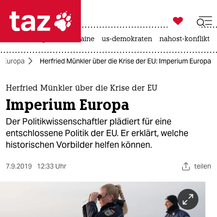

taz zahl ich
hitze
krieg in der ukraine
us-demokraten
nahost-konflikt

taz zahl ich
Europa
Herfried Münkler über die Krise der EU: Imperium Europa
taz zahl ich
themen
Herfried Münkler über die Krise der EU
Imperium Europa
politik
Der Politikwissenschaftler plädiert für eine
öko
entschlossene Politik der EU. Er erklärt, welche
historischen Vorbilder helfen können.
gesellschaft
7.9.2019
12:33 Uhr
teilen
kultur
sport