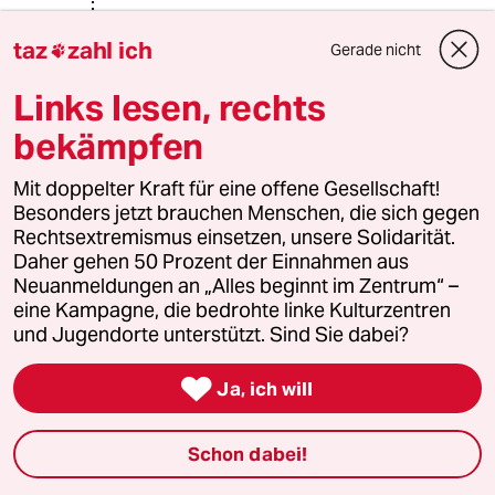
@Drabiniok Dieter:
taz
zahl ich
Jein, die von Ihnen beschriebenen
Gerade nicht

Folgen sind Ausdruck des totalen
Krieges um Dominanz der einzelnen
Links lesen, rechts
Wirtschaftssysteme.
bekämpfen
Einfach ausgedrückt: Keiner hatte
Mit doppelter Kraft für eine offene Gesellschaft!
mehr Bock am Erhalt des Systems
Besonders jetzt brauchen Menschen, die sich gegen
wegen fehlender ideologisch-
Rechtsextremismus einsetzen, unsere Solidarität.
ökonomischer Grundlage und daher
Daher gehen 50 Prozent der Einnahmen aus
ist das schrott gegangen.
Neuanmeldungen an „Alles beginnt im Zentrum“ –
eine Kampagne, die bedrohte linke Kulturzentren
Glauben Sie ja nicht, dass bei
und Jugendorte unterstützt. Sind Sie dabei?
Aufkommen eines alternativen
Finanzsystemes inklusive neuer

Abhängigkeiten diese nicht um alles
Ja, ich will
zittern.
Alle Personen der "führenden Hand"
Schon dabei!
sind machtlos ohne Abhängige.
Die Lobbyisten sind nur