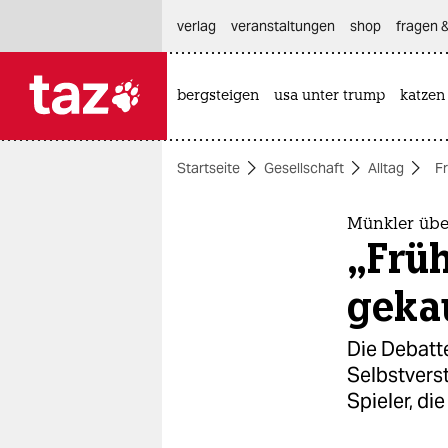
hautnavigation anspringen
hauptinhalt anspringen
footer anspringen
verlag
veranstaltungen
shop
fragen &
bergsteigen
usa unter trump
katzen

taz zahl ich
taz zahl ich
Startseite
Gesellschaft
Alltag
F
themen
politik
Münkler übe
„Frü
öko
geka
gesellschaft
Die Debatte
kultur
Selbstvers
Spieler, die
sport