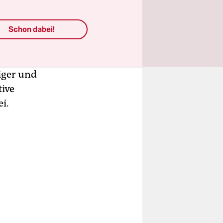
ments,
Schon dabei!
ziger und
tive
i.