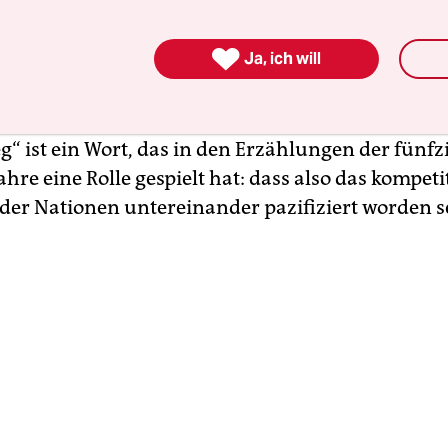
flächen für kollektiven Stolz, kollektive Ressenti
 derlei mehr.

Ja, ich will
ann Länderspiele – Ersatzkriege?
g“ ist ein Wort, das in den Erzählungen der fünf
ahre eine Rolle gespielt hat: dass also das kompeti
 der Nationen untereinander pazifiziert worden se