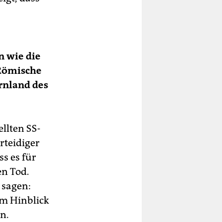
n wie die
 Römische
ernland des
llten SS-
rteidiger
s es für
en Tod.
 sagen:
m Hinblick
n.