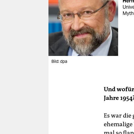
Herf
Unive
Myth
Bild: dpa
Und wofür 
Jahre 1954
Es war die 
ehemalige 
mal so fla