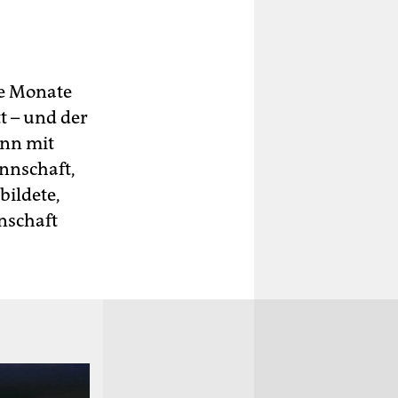
ge Monate
t – und der
ann mit
nnschaft,
bildete,
nschaft