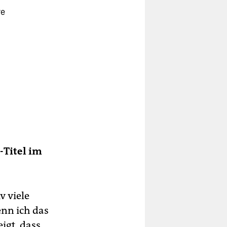
re
-Titel im
v viele
nn ich das
igt, dass