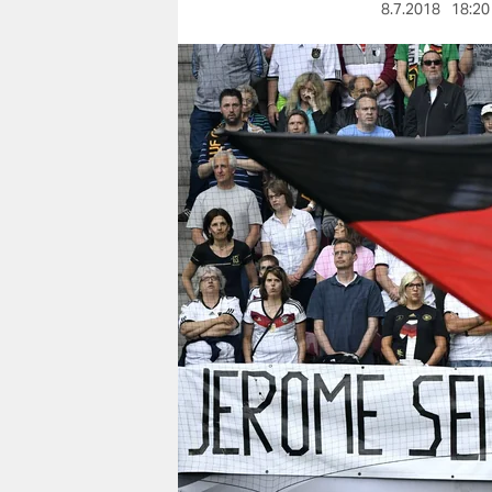
berlin
8.7.2018
18:20
nord
wahrheit
verlag
verlag
veranstaltungen
shop
fragen & hilfe
unterstützen
abo
genossenschaft