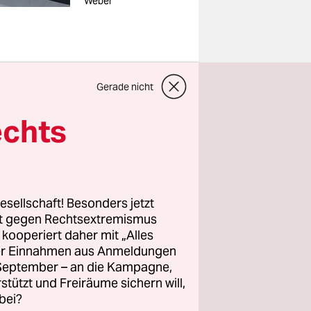
Weber
Gerade nicht
agungen
echts
em WM-
esellschaft! Besonders jetzt
rzählen,
rt gegen Rechtsextremismus
as in den
z kooperiert daher mit „Alles
ller Einnahmen aus Anmeldungen
ass Sport
. September – an die Kampagne,
ei, dann
rstützt und Freiräume sichern will,
ten
bei?