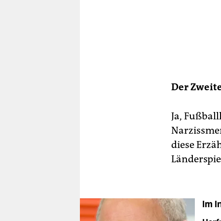
Der Zweite
Ja, Fußball
Narzissmen
diese Erzä
Länderspiel
Im I