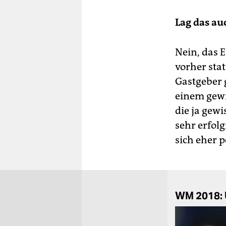
Lag das au
Nein, das 
vorher sta
Gastgeber 
einem gewi
die ja gew
sehr erfol
sich eher p
WM 2018: U