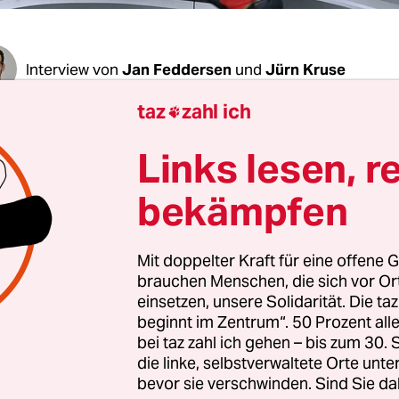
Interview von
Jan Feddersen
und
Jürn Kruse
taz
zahl ich

chenende: Herr Münkler, wenn wir die Übertr
Links lesen, r
nd anschauen: Was sehen wir da? Geht es bei
d
rklich nur um Sport?
bekämpfen
Münkler:
Nein, das ist eine der gern verbreiteten
Mit doppelter Kraft für eine offene G
en von Sportfunktionären, die je nach Bedarf e
brauchen Menschen, die sich vor O
grundsätzlich unpolitisch. Aber nur, wenn ihnen d
einsetzen, unsere Solidarität. Die ta
beginnt im Zentrum“. 50 Prozent a
. Wenn es ihnen umgekehrt in den Kram passt, d
bei taz zahl ich gehen – bis zum 30
nbauer und Überwinder politischer Gegensätze s
die linke, selbstverwaltete Orte unte
ie eben das. Tatsächlich sind Nationalmannschaf
bevor sie verschwinden. Sind Sie da