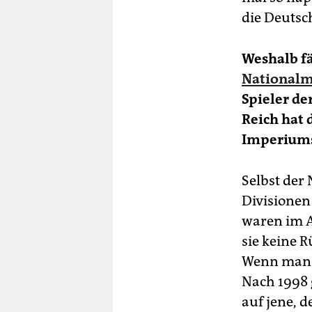
die Deuts
Weshalb fä
Nationalm
Spieler d
Reich hat 
Imperium
Selbst der 
Divisionen
waren im ­A
sie keine R
Wenn man i
Nach 1998 
auf jene, 