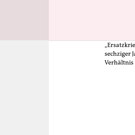
Projektions
Ängste und
Was sind d
„Ersatzkrie
sechziger J
Verhältnis