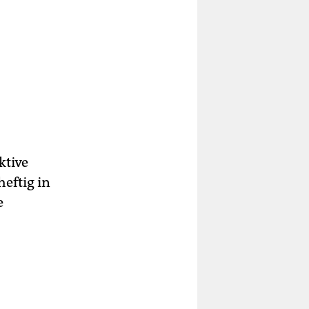
ktive
eftig in
e