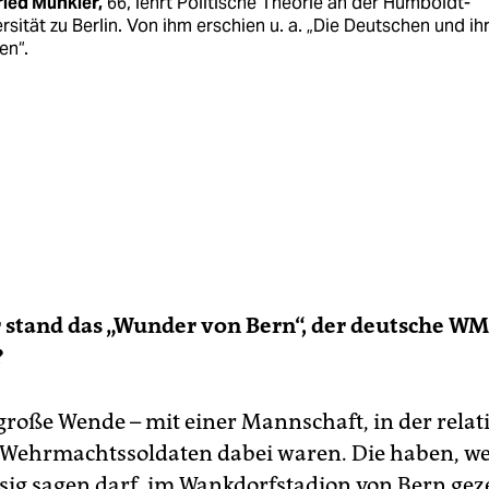
ried Münkler,
66, lehrt Politische Theorie an der Humboldt-
rsität zu Berlin. Von ihm erschien u. a. „Die Deutschen und ih
en“.
stand das „Wunder von Bern“, der deutsche WM
?
große Wende – mit einer Mannschaft, in der relati
Wehrmachtssoldaten dabei waren. Die haben, we
psig sagen darf, im Wankdorfstadion von Bern geze