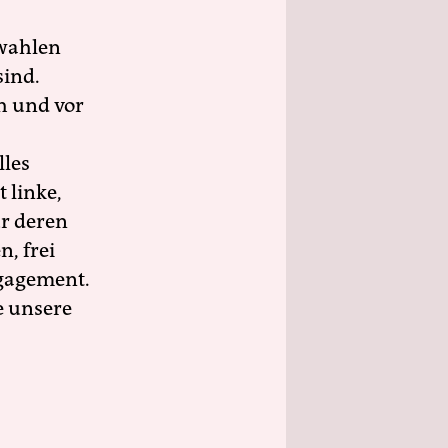
wahlen
sind.
h und vor
lles
 linke,
ür deren
n, frei
ngagement.
e unsere