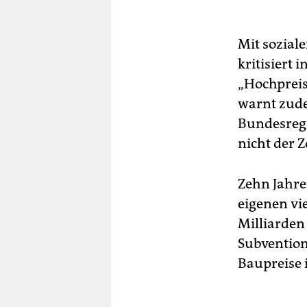
Mit sozial
kritisiert
„Hochprei
warnt zude
Bundesregi
nicht der
Zehn Jahre
eigenen vi
Milliarden 
Subvention
Baupreise 