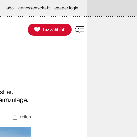
abo
genossenschaft
epaper login

taz zahl ich
taz zahl ich
usbau
heimzulage.
teilen