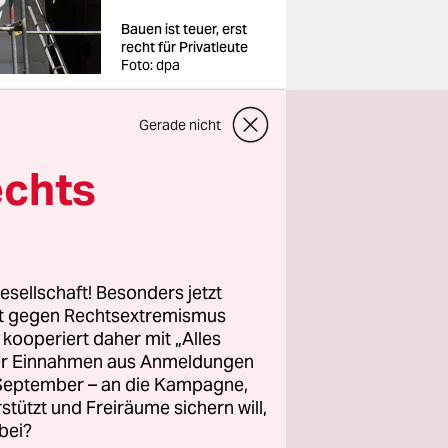
Bauen ist teuer, erst
recht für Privatleute
Foto: dpa
Gerade nicht
echts
erin (SPD)
endricks
 einer
esellschaft! Besonders jetzt
nderzahl
rt gegen Rechtsextremismus
z kooperiert daher mit „Alles
szentren
ller Einnahmen aus Anmeldungen
uch
. September – an die Kampagne,
rstützt und Freiräume sichern will,
bei?