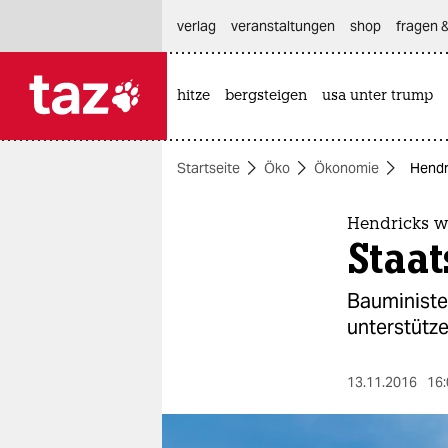
hautnavigation anspringen
hauptinhalt anspringen
footer anspringen
verlag
veranstaltungen
shop
fragen &
hitze
bergsteigen
usa unter trump

taz zahl ich
taz zahl ich
Startseite
Öko
Ökonomie
Hendr
themen
politik
Hendricks w
Staat
öko
Bauministe
gesellschaft
unterstütze
kultur
13.11.2016
16:
sport