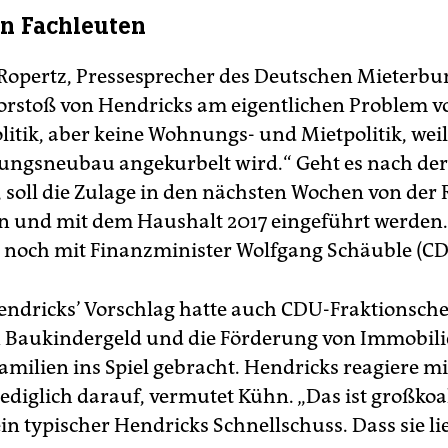
on Fachleuten
 Ropertz, Pressesprecher des Deutschen Mieterbu
orstoß von Hendricks am eigentlichen Problem vo
olitik, aber keine Wohnungs- und Mietpolitik, wei
ngsneubau angekurbelt wird.“ Geht es nach der
, soll die Zulage in den nächsten Wochen von der
n und mit dem Haushalt 2017 eingeführt werden
 noch mit Finanzminister Wolfgang Schäuble (CD
endricks’ Vorschlag hatte auch CDU-Fraktionsche
 Baukindergeld und die Förderung von Immobil
Familien ins Spiel gebracht. Hendricks reagiere m
lediglich darauf, vermutet Kühn. „Das ist großkoa
n typischer Hendricks Schnellschuss. Dass sie lief