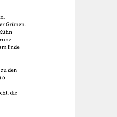
n,
der Grünen.
 Kühn
grüne
 am Ende
 zu den
 10
ht, die