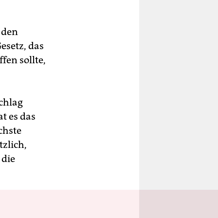
 den
esetz, das
en sollte,
chlag
t es das
chste
zlich,
 die