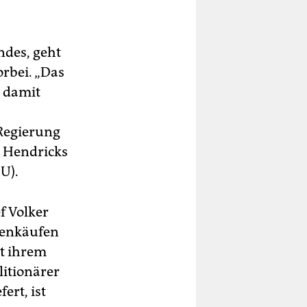
ndes, geht
rbei. „Das
l damit
 Regierung
. Hendricks
U).
f Volker
ienkäufen
it ihrem
litionärer
ert, ist