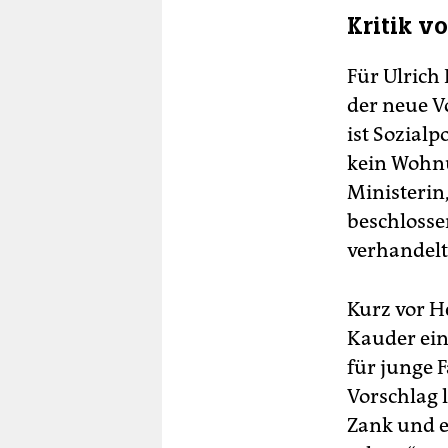
Kritik v
Für Ulrich
der neue V
ist Sozialp
kein Wohnu
Ministerin
beschlosse
verhandelt
Kurz vor H
Kauder ein
für junge 
Vorschlag 
Zank und ei