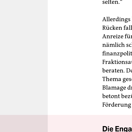
selten.“
Allerdings
Rücken fal
Anreize fü
nämlich sch
finanzpolit
Fraktionsa
beraten. D
Thema gesch
Blamage dr
betont bez
Förderung
Die Enga