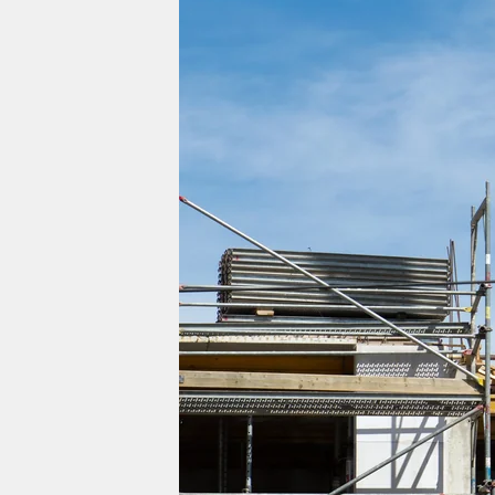
berlin
nord
wahrheit
verlag
verlag
veranstaltungen
shop
fragen & hilfe
unterstützen
abo
genossenschaft