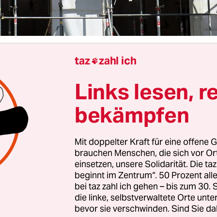
taz
zahl ich

Berlin
Astrid Ehrenhauser
Links lesen, r
bekämpfen
ndricks traut sich wieder. Die Bundesbauminist
neuen Plan: ein Immobilien-Förderprogramm. H
ien mit 8.000 bis 20.000 Euro Zuschuss beim Kauf
Mit doppelter Kraft für eine offene G
unter die Arme greifen. Die Höhe soll je nach Ki
brauchen Menschen, die sich vor O
einsetzen, unsere Solidarität. Die ta
 Der Eigenkapitalzuschuss ist konkret für Ballung
beginnt im Zentrum“. 50 Prozent a
In besonders nachgefragten Lagen müssen wir a
bei taz zahl ich gehen – bis zum 30
Maßnahmen ergreifen,“ so die Ministerin.
die linke, selbstverwaltete Orte unte
bevor sie verschwinden. Sind Sie da