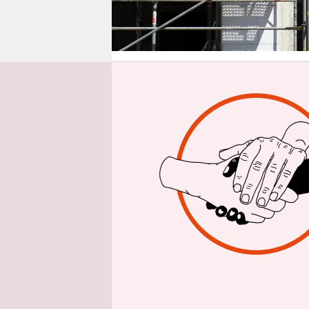
epaper login
Aus 
Barbara He
hat einen 
will Famil
Immobilie 
variieren.
gedacht: „
besondere 