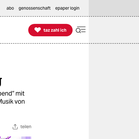
abo
genossenschaft
epaper login

taz zahl ich
taz zahl ich
g
bend“ mit
Musik von
teilen