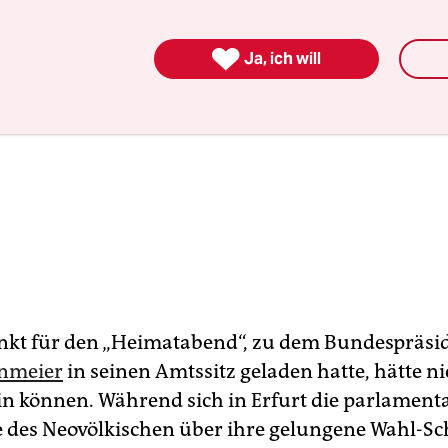

Ja, ich will
nkt für den „Heimatabend“, zu dem Bundespräsi
inmeier
in seinen Amtssitz geladen hatte, hätte ni
in können. Während sich in Erfurt die parlament
e des Neovölkischen über ihre gelungene Wahl-S