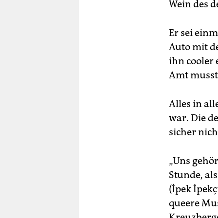
Wein des d
Er sei ein
Auto mit d
ihn cooler 
Amt musst
Alles in a
war. Die d
sicher nic
„Uns gehört
Stunde, als
(İpek İpekç
queere Mus
Kreuzberge