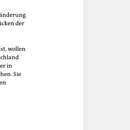
eränderung
ücken der
st, wollen
schland
er in
hen. Sie
nen