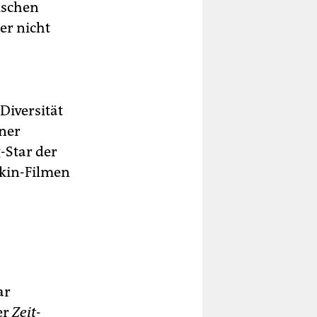
tischen
er nicht
Diversität
iner
-Star der
Akin-Filmen
ar
er
Zeit
-