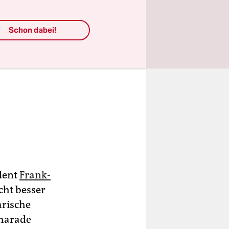
Schon dabei!
dent
Frank-
cht besser
arische
charade