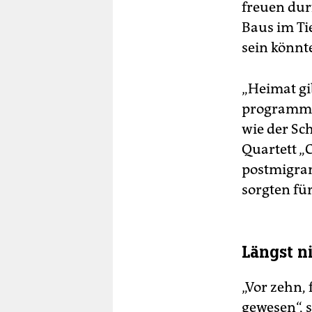
freuen durf
Baus im Ti
sein könnt
„Heimat gib
programmati
wie der Sc
Quartett „
postmigran
sorgten fü
Längst n
„Vor zehn,
gewesen“, 