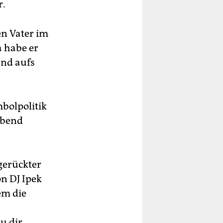
r.
en Vater im
a habe er
and aufs
mbolpolitik
abend
rgerückter
on DJ Ipek
em die
u dir