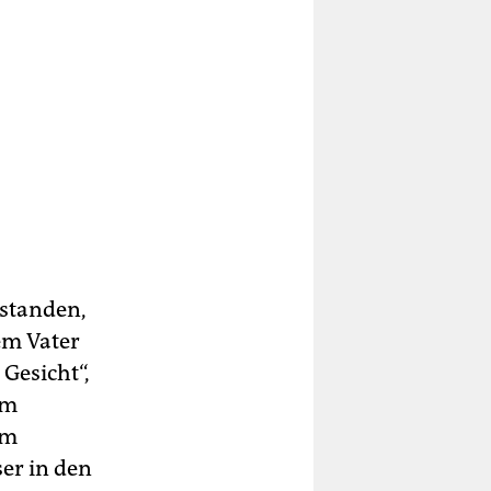
tstanden,
em Vater
Gesicht“,
om
um
er in den