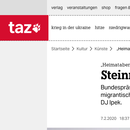
hautnavigation anspringen
hauptinhalt anspringen
footer anspringen
verlag
veranstaltungen
shop
fragen &
krieg in der ukraine
hitze
niedrigwa

taz zahl ich
taz zahl ich
Startseite
Kultur
Künste
„Heima
themen
politik
„Heimataben
Stein
öko
Bundespräs
gesellschaft
migrantisc
DJ Ipek.
kultur
sport
7.2.2020
18:37