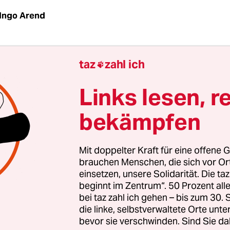
Ingo Arend
Gassenhauer
„Kreuzberger Nächte sind lang“
im S
taz
zahl ich

tönt, kommt auch nicht alle Tage vor. Insofern wa
bedürftig, als Sultan Tunc am Donnerstagaben
Links lesen, r
e des dortigen Festsaals bestieg.
bekämpfen
Nadelstreifen-Anzug, mit coolen Sneakers gab d
kische Rapper mit dem Rasta-Zopf die arabeske V
Mit doppelter Kraft für eine offene G
lgshits zwischen zwei cremefarbenen Kissengemä
brauchen Menschen, die sich vor O
einsetzen, unsere Solidarität. Die ta
Malerfürsten Gotthard Graubner zum Besten. D
beginnt im Zentrum“. 50 Prozent a
obte.
bei taz zahl ich gehen – bis zum 30
die linke, selbstverwaltete Orte unte
bevor sie verschwinden. Sind Sie da