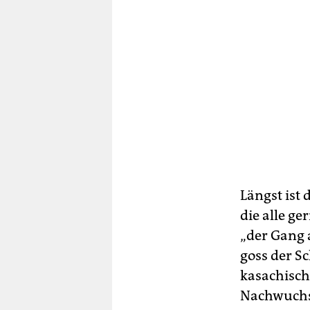
Längst ist
die alle g
„der Gang a
goss der S
kasachisch
Nachwuchss