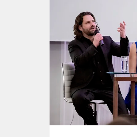
berlin
nord
wahrheit
verlag
verlag
veranstaltungen
shop
fragen & hilfe
unterstützen
abo
genossenschaft