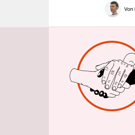
epaper login
Von
Dass der 
Bellevue er
gewöhnungs
kleine Bühn
Im weißen 
deutschtür
eines Erfo
deutschen 
Publikum t