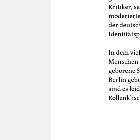
Kritiker, 
moderierte
der deutsc
Identitätsp
In dem vie
Menschen m
geborene S
Berlin geb
sind es le
Rollenklis