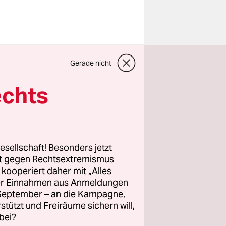
chloss
Gerade nicht
r es
d die
echts
er
ersion
esellschaft! Besonders jetzt
lden des
rt gegen Rechtsextremismus
z kooperiert daher mit „Alles
as
ller Einnahmen aus Anmeldungen
. September – an die Kampagne,
rstützt und Freiräume sichern will,
bei?