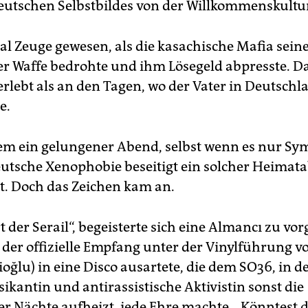
eutschen Selbstbildes von der Willkommenskultu
mal Zeuge gewesen, als die kasachische Mafia sein
er Waffe bedrohte und ihm Lösegeld abpresste. D
erlebt als an den Tagen, wo der Vater in Deutschl
e.
llem ein gelungener Abend, selbst wenn es nur Sy
eutsche Xenophobie beseitigt ein solcher Heimat
ht. Doch das Zeichen kam an.
 der Serail“, begeisterte sich eine Almancı zu vo
 der offizielle Empfang unter der Vinylführung v
ioğlu) in eine Disco ausartete, die dem SO36, in d
ikantin und antirassistische Aktivistin sonst die
r Nächte aufheizt, jede Ehre machte. „Könntest d