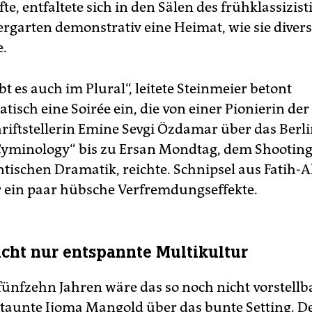
te, entfaltete sich in den Sälen des früh­klassizis
ergarten demonstrativ eine Heimat, wie sie divers
e.
t es auch im Plural“, leitete Steinmeier betont
sch eine Soirée ein, die von einer Pionierin der 
hriftstellerin Emine Sevgi Özdamar über das Berl
Cyminology“ bis zu Ersan Mondtag, dem Shooting
tischen Dramatik, reichte. Schnipsel aus Fatih-
r ein paar hübsche Verfremdungseffekte.
icht nur entspannte Multikultur
 fünfzehn Jahren wäre das so noch nicht vorstellb
staunte Ijoma Mangold über das bunte Setting. D