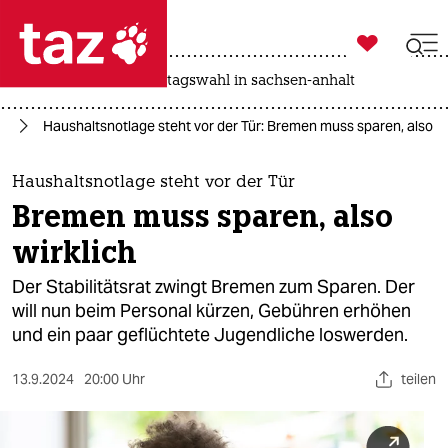

taz zahl ich
drohnen
rente
landtagswahl in sachsen-anhalt

taz zahl ich
rd
Haushaltsnotlage steht vor der Tür: Bremen muss sparen, also wi
taz zahl ich
themen
Haushaltsnotlage steht vor der Tür
Bremen muss sparen, also
politik
wirklich
öko
Der Stabilitätsrat zwingt Bremen zum Sparen. Der
will nun beim Personal kürzen, Gebühren erhöhen
gesellschaft
und ein paar geflüchtete Jugendliche loswerden.
kultur
13.9.2024
20:00 Uhr
teilen
sport