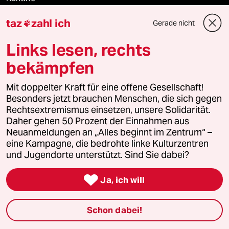
taz
zahl ich
Gerade nicht
Shop

Links lesen, rechts
Anzeigen
bekämpfen
Mit doppelter Kraft für eine offene Gesellschaft!
Fragen & Hilfe
Besonders jetzt brauchen Menschen, die sich gegen
Rechtsextremismus einsetzen, unsere Solidarität.
Daher gehen 50 Prozent der Einnahmen aus
Feedback
Neuanmeldungen an „Alles beginnt im Zentrum“ –
eine Kampagne, die bedrohte linke Kulturzentren
Aboservice
und Jugendorte unterstützt. Sind Sie dabei?
ePaper Login

Ja, ich will
Downloads für Abonnierende
Schon dabei!