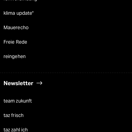
klima update°
Mauerecho
Freie Rede
reingehen
Newsletter
team zukunft
taz frisch
taz zahl ich