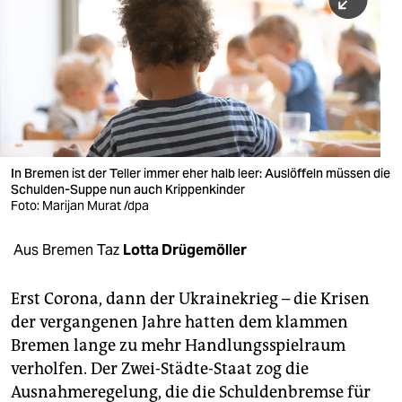
berlin
nord
wahrheit
verlag
verlag
In Bremen ist der Teller immer eher halb leer: Auslöffeln müssen die
Schulden-Suppe nun auch Krippenkinder
veranstaltungen
Foto: Marijan Murat /dpa
shop
Aus Bremen Taz
Lotta Drügemöller
fragen & hilfe
unterstützen
Erst Corona, dann der Ukrainekrieg – die Krisen
der vergangenen Jahre hatten dem klammen
abo
Bremen lange zu mehr Handlungsspielraum
verholfen. Der Zwei-Städte-Staat zog die
genossenschaft
Ausnahmeregelung, die die Schuldenbremse für