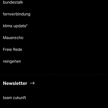
bundestalk
fernverbindung
klima update°
Mauerecho
Freie Rede
reingehen
Newsletter
team zukunft