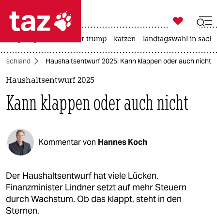

taz zahl ich
bergsteigen
usa unter trump
katzen
landtagswahl in sachs

taz zahl ich
utschland
Haushaltsentwurf 2025: Kann klappen oder auch nicht
taz zahl ich
Haushaltsentwurf 2025
themen
Kann klappen oder auch nicht
politik
öko
Kommentar von
Hannes Koch
gesellschaft
kultur
Der Haushaltsentwurf hat viele Lücken.
Finanzminister Lindner setzt auf mehr Steuern
sport
durch Wachstum. Ob das klappt, steht in den
Sternen.