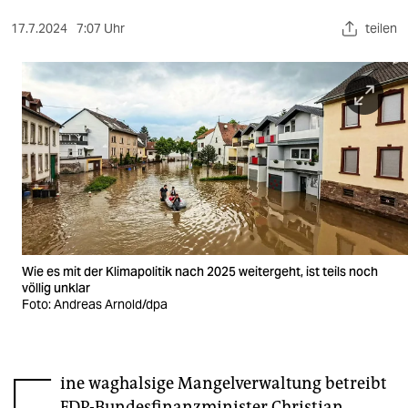
berlin
17.7.2024
7:07 Uhr
teilen
nord
wahrheit
verlag
verlag
veranstaltungen
shop
fragen & hilfe
Wie es mit der Klimapolitik nach 2025 weitergeht, ist teils noch
völlig unklar
unterstützen
Foto: Andreas Arnold/dpa
abo
genossenschaft
ine waghalsige Mangelverwaltung betreibt
FDP-Bundesfinanzminister Christian