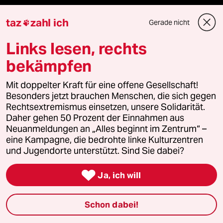
Klimawandel
taz
zahl ich
Gerade nicht

Ceuta
Links lesen, rechts
bekämpfen
Verlag
Mit doppelter Kraft für eine offene Gesellschaft!
Besonders jetzt brauchen Menschen, die sich gegen
Rechtsextremismus einsetzen, unsere Solidarität.
Aktuelles
Daher gehen 50 Prozent der Einnahmen aus
Neuanmeldungen an „Alles beginnt im Zentrum“ –
Hausblog
eine Kampagne, die bedrohte linke Kulturzentren
und Jugendorte unterstützt. Sind Sie dabei?
Die Seitenwende

Ja, ich will
Stellen
Schon dabei!
Presse