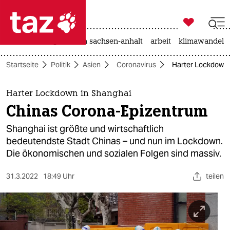

taz zahl ich
hitze
landtagswahl in sachsen-anhalt
arbeit
klimawandel

taz zahl ich
Startseite
Politik
Asien
Coronavirus
Harter Lockdown 
taz zahl ich
themen
Harter Lockdown in Shanghai
Chinas Corona-Epizentrum
politik
Shanghai ist größte und wirtschaftlich
öko
bedeutendste Stadt Chinas – und nun im Lockdown.
Die ökonomischen und sozialen Folgen sind massiv.
gesellschaft
31.3.2022
18:49 Uhr
teilen
kultur
sport