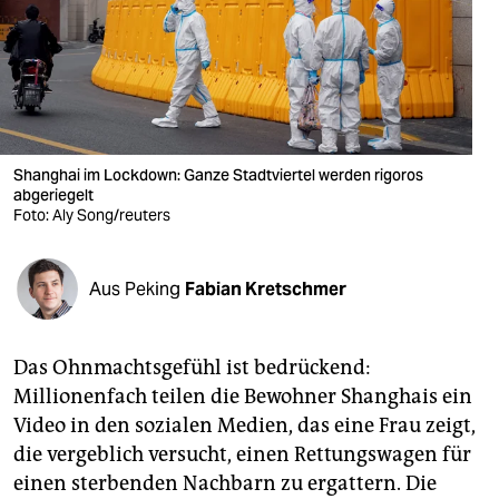
berlin
nord
wahrheit
verlag
Shanghai im Lockdown: Ganze Stadtviertel werden rigoros
verlag
abgeriegelt
Foto: Aly Song/reuters
veranstaltungen
shop
Aus Peking
Fabian Kretschmer
fragen & hilfe
Das Ohnmachtsgefühl ist bedrückend:
unterstützen
Millionenfach teilen die Bewohner Shanghais ein
abo
Video in den sozialen Medien, das eine Frau zeigt,
die vergeblich versucht, einen Rettungswagen für
genossenschaft
einen sterbenden Nachbarn zu ergattern. Die