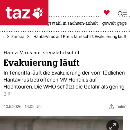

taz zahl ich
hitze
surfen
landtagswahl in sachsen-anhalt
gewalt gegen

taz zahl ich
tik
Europa
Hanta-Virus auf Kreuzfahrtschiff: Evakuierung läuft
taz zahl ich
themen
Hanta-Virus auf Kreuzfahrtschiff
Evakuierung läuft
politik
In Teneriffa läuft die Evakuierung der vom tödlichen
öko
Hantavirus betroffenen MV Hondius auf
Hochtouren. Die WHO schätzt die Gefahr als gering
gesellschaft
ein.
kultur
10.5.2026
14:02 Uhr
teilen
sport