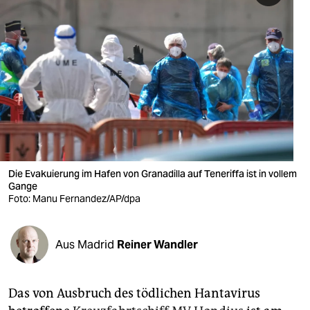
berlin
nord
wahrheit
verlag
verlag
veranstaltungen
Die Evakuierung im Hafen von Granadilla auf Teneriffa ist in vollem
shop
Gange
Foto: Manu Fernandez/AP/dpa
fragen & hilfe
unterstützen
Aus Madrid
Reiner Wandler
abo
genossenschaft
Das von Ausbruch des tödlichen Hantavirus