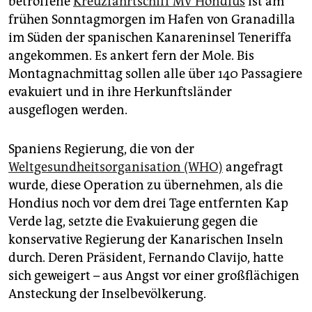
betroffene
Kreuzfahrtschiff MV Hondius
ist am
epaper login
frühen Sonntagmorgen im Hafen von Granadilla
im Süden der spanischen Kanareninsel Teneriffa
angekommen. Es ankert fern der Mole. Bis
Montagnachmittag sollen alle über 140 Passagiere
evakuiert und in ihre Herkunftsländer
ausgeflogen werden.
Spaniens Regierung, die von der
Weltgesundheitsorganisation (WHO)
angefragt
wurde, diese Operation zu übernehmen, als die
Hondius noch vor dem drei Tage entfernten Kap
Verde lag, setzte die Evakuierung gegen die
konservative Regierung der Kanarischen Inseln
durch. Deren Präsident, Fernando Clavijo, hatte
sich geweigert – aus Angst vor einer großflächigen
Ansteckung der Inselbevölkerung.