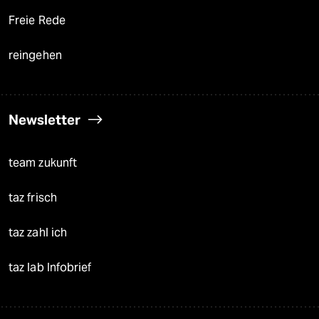
Freie Rede
reingehen
Newsletter
team zukunft
taz frisch
taz zahl ich
taz lab Infobrief