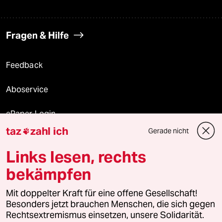
Fragen & Hilfe
Feedback
Aboservice
ePaper Login
taz
zahl ich
Gerade nicht

Downloads für Abonnierende
Links lesen, rechts
bekämpfen
© 2026 taz Verlags und Vertriebs GmbH
Mit doppelter Kraft für eine offene Gesellschaft!
Alle Rechte vorbehalten. Bei rechtlichen Fragen oder für Genehmigungen
wenden Sie sich bitte an
lizenzen@taz.de
Besonders jetzt brauchen Menschen, die sich gegen
Rechtsextremismus einsetzen, unsere Solidarität.