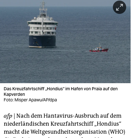
berlin
nord
wahrheit
verlag
verlag
veranstaltungen
shop
Das Kreuzfahrtschiff „Hondius“ im Hafen von Praia auf den
fragen & hilfe
Kapverden
Foto: Misper Apawu/AP/dpa
unterstützen
abo
afp
| Nach dem Hantavirus-Ausbruch auf dem
niederländischen Kreuzfahrtschiff „Hondius“
genossenschaft
macht die Weltgesundheitsorganisation (WHO)