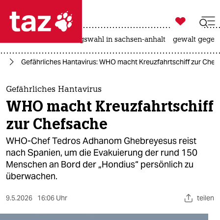

taz zahl ich
hitze
surfen
landtagswahl in sachsen-anhalt
gewalt gegen

taz zahl ich
it
Gefährliches Hantavirus: WHO macht Kreuzfahrtschiff zur Che
taz zahl ich
themen
Gefährliches Hantavirus
WHO macht Kreuzfahrtschiff
politik
zur Chefsache
öko
WHO-Chef Tedros Adhanom Ghebreyesus reist
nach Spanien, um die Evakuierung der rund 150
gesellschaft
Menschen an Bord der „Hondius“ persönlich zu
überwachen.
kultur
sport
9.5.2026
16:06 Uhr
teilen