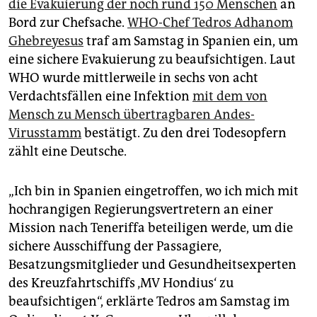
epaper login
die Evakuierung der noch rund 150 Menschen
an
Bord zur Chefsache.
WHO-Chef Tedros Adhanom
Ghebreyesus
traf am Samstag in Spanien ein, um
eine sichere Evakuierung zu beaufsichtigen. Laut
WHO wurde mittlerweile in sechs von acht
Verdachtsfällen eine Infektion
mit dem von
Mensch zu Mensch übertragbaren Andes-
Virusstamm
bestätigt. Zu den drei Todesopfern
zählt eine Deutsche.
„Ich bin in Spanien eingetroffen, wo ich mich mit
hochrangigen Regierungsvertretern an einer
Mission nach Teneriffa beteiligen werde, um die
sichere Ausschiffung der Passagiere,
Besatzungsmitglieder und Gesundheitsexperten
des Kreuzfahrtschiffs ‚MV Hondius‘ zu
beaufsichtigen“, erklärte Tedros am Samstag im