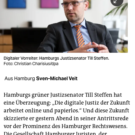
berlin
nord
wahrheit
verlag
verlag
Digitaler Vorreiter: Hamburgs Justizsenator Till Steffen.
Foto: Christian Charisius/dpa
veranstaltungen
shop
Aus Hamburg
Sven-Michael Veit
fragen & hilfe
Hamburgs grüner Justizsenator Till Steffen hat
unterstützen
eine Überzeugung: „Die digitale Justiz der Zukunft
arbeitet online und papierlos.“ Und diese Zukunft
abo
skizzierte er gestern Abend in seiner Antrittsrede
genossenschaft
vor der Prominenz des Hamburger Rechtswesens.
Die Gesellschaft Hamburger Juristen, der