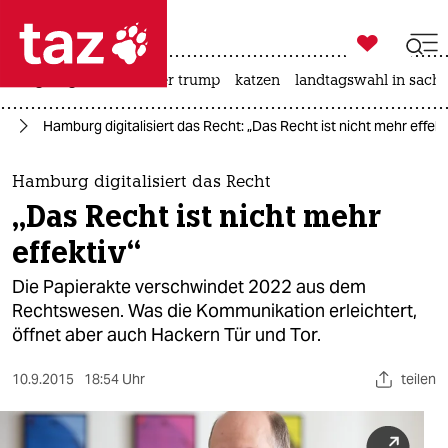

taz zahl ich
bergsteigen
usa unter trump
katzen
landtagswahl in sachs

taz zahl ich
rd
Hamburg digitalisiert das Recht: „Das Recht ist nicht mehr effekt
taz zahl ich
themen
Hamburg digitalisiert das Recht
„Das Recht ist nicht mehr
politik
effektiv“
öko
Die Papierakte verschwindet 2022 aus dem
Rechtswesen. Was die Kommunikation erleichtert,
gesellschaft
öffnet aber auch Hackern Tür und Tor.
kultur
10.9.2015
18:54 Uhr
teilen
sport