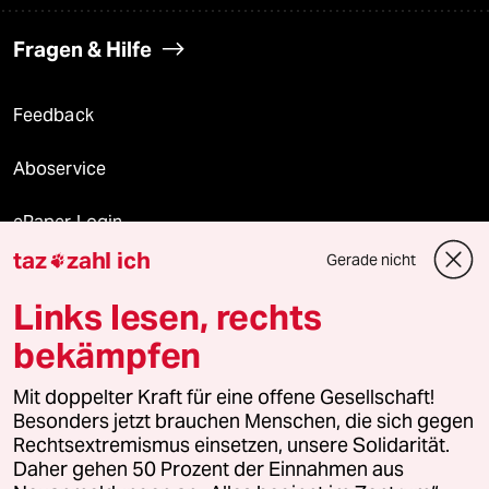
Fragen & Hilfe
Feedback
Aboservice
ePaper Login
taz
zahl ich
Gerade nicht

Downloads für Abonnierende
Links lesen, rechts
bekämpfen
© 2026 taz Verlags und Vertriebs GmbH
Mit doppelter Kraft für eine offene Gesellschaft!
Alle Rechte vorbehalten. Bei rechtlichen Fragen oder für Genehmigungen
wenden Sie sich bitte an
lizenzen@taz.de
Besonders jetzt brauchen Menschen, die sich gegen
Rechtsextremismus einsetzen, unsere Solidarität.
Daher gehen 50 Prozent der Einnahmen aus
Feedback
Redaktionsstatut
Kommune-Richtlinien
KI-