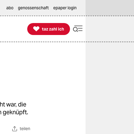
abo
genossenschaft
epaper login

taz zahl ich
taz zahl ich
t war, die
n geknüpft.
teilen