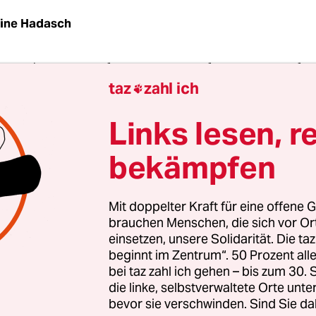
ine Hadasch
R
taz
| Hannover hat am Mittwoch ein neues Pilot
taz
zahl ich
Wohnungslosigkeit vorgestellt. Unter dem Name

“ will die Stadtverwaltung gemeinsam mit der St
Links lesen, r
zu der die Soziale Wohnraumhilfe, die Diakonie s
r Werkheim gehören, Menschen in eine eigene
bekämpfen
ie auf dem freien Wohnungsmarkt durch jedes Ras
Mit doppelter Kraft für eine offene G
Planung sieht einen Neubau mit 15 Wohnungen vo
brauchen Menschen, die sich vor O
nächsten Jahr bezugsfertig sein sollen. Standort s
einsetzen, unsere Solidarität. Die ta
 im recht zentralen Stadtteil Vahrenwald sein, d
beginnt im Zentrum“. 50 Prozent a
bei taz zahl ich gehen – bis zum 30
 vom Stadtrat bestätigt werden muss. „Dem sollte 
die linke, selbstverwaltete Orte unte
hen“, versichert Konstanze Kalmus von der
bevor sie verschwinden. Sind Sie da
ltung.