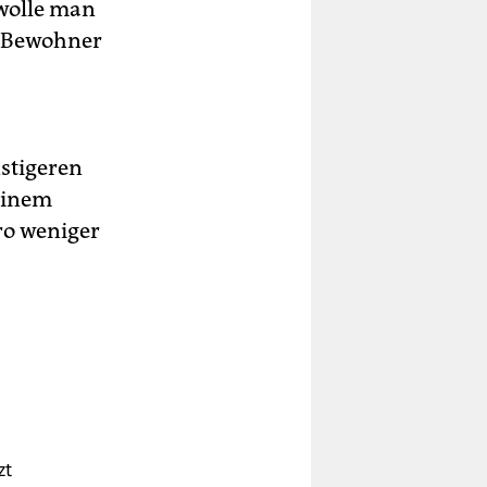
 wolle man
e Bewohner
nstigeren
einem
ro weniger
zt