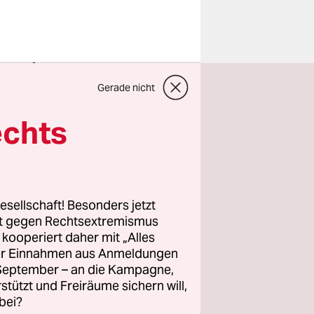
projekt
n „Wohnen
Gerade nicht
iftung „Ein
echts
owie der
 Wohnungen
ter fallen.
esellschaft! Besonders jetzt
r, die
rt gegen Rechtsextremismus
oll ein
z kooperiert daher mit „Alles
as aber
ller Einnahmen aus Anmeldungen
. September – an die Kampagne,
aber nichts
rstützt und Freiräume sichern will,
bei?