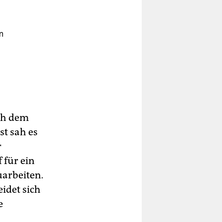
n
n,
uch
ach dem
t sah es
r
 für ein
arbeiten.
idet sich
e
.