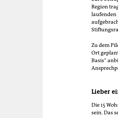
Region tra
laufenden 
aufgebrach
Stiftungsra
Zu dem Pil
Ort geplant
Basis“ anb
Ansprechpa
Lieber e
Die 15 Woh
sein. Das s