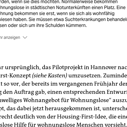
rden, wenn sie dies möchten. Normalerweise bekommen
nungslose in städtischen Notunterkünften einen Platz. Eine
hnung bekommen sie erst, wenn sie sich als wohnfähig
wiesen haben. Sie müssen etwa Suchterkrankungen behandel
sen oder sich um ihre Schulden kümmern.
r anzeigen
 Verbreitung:
wurde erstmals 1988 in Los Angeles, Kalifornie
probiert. Mittlerweile gibt es solche Projekte auch in Wien,
lin und Helsinki – und als Modellprojekt in Hannover, wenn a
 abgewandelter Form.
ar ursprünglich, das Pilotprojekt in Hannover n
irst-Konzept
(siehe Kasten)
umzusetzen. Zumindes
at so vor, der bereits im vergangenen Frühjahr de
 den Auftrag gab, einen entsprechenden Entwurf
chwelliges Wohnangebot für Wohnungslose“ auszu
t, das dabei jetzt herausgekommen ist, untersche
recht deutlich von der Housing-First-Idee, die ein
lose Hilfe für wohnungslose Menschen vorsieht