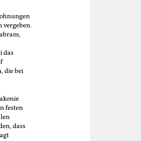
 Wohnungen
n vergeben.
chabram,
i das
f
 die bei
iakonie
n festen
alen
den, dass
agt