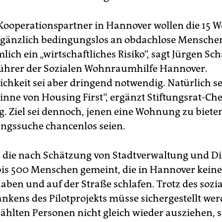
Kooperationspartner in Hannover wollen die 15
 gänzlich bedingungslos an obdachlose Mensche
lich ein „wirtschaftliches Risiko“, sagt Jürgen S
ührer der Sozialen Wohnraumhilfe Hannover.
ichkeit sei aber dringend notwendig. Natürlich se
inne von Housing First“, ergänzt Stiftungsrat-Che
. Ziel sei dennoch, jenen eine Wohnung zu bieten,
ngssuche chancenlos seien.
 die nach Schätzung von Stadtverwaltung und D
is 500 Menschen gemeint, die in Hannover keine
aben und auf der Straße schlafen. Trotz des sozi
kens des Pilotprojekts müsse sichergestellt wer
ählten Personen nicht gleich wieder ausziehen, s