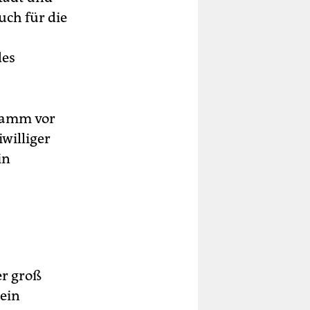
uch für die
des
gramm vor
iwilliger
in
er groß
rein