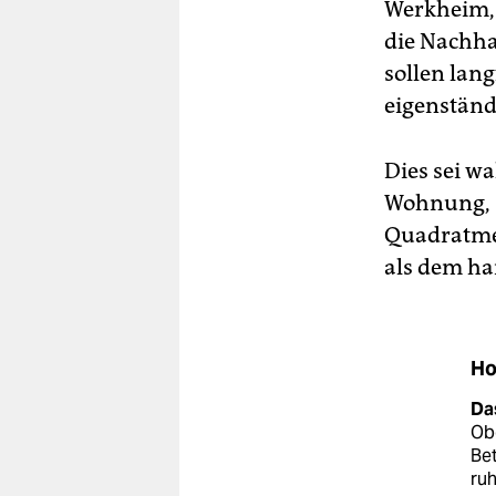
Werkheim, d
die Nachha
sollen lang
eigenständ
Dies sei w
Wohnung, s
Quadratmet
als dem ha
Ho
Da
Obd
Be
ruh