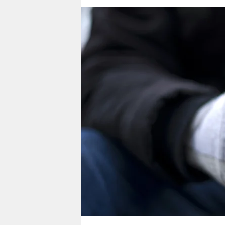
berlin
nord
wahrheit
verlag
verlag
veranstaltungen
shop
fragen & hilfe
unterstützen
abo
genossenschaft