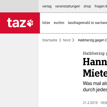
hautnavigation anspringen
hauptinhalt anspringen
footer anspringen
verlag
veranstaltungen
shop
fragen &
hitze
surfen
landtagswahl in sachse

taz zahl ich
taz zahl ich
Startseite
Nord
Halbherzig gegen Ob
themen
politik
Halbherzig 
Hanno
öko
Miet
gesellschaft
Was mal al
kultur
durch jedes
sport
21.2.2019
18:0