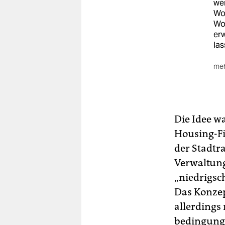
we
Woh
Wo
er
las
meh
Die
aus
Ber
in
Die Idee w
Housing-F
der Stadtr
Verwaltung
„nie­drigs
Das Konzep
allerdings 
bedingungs