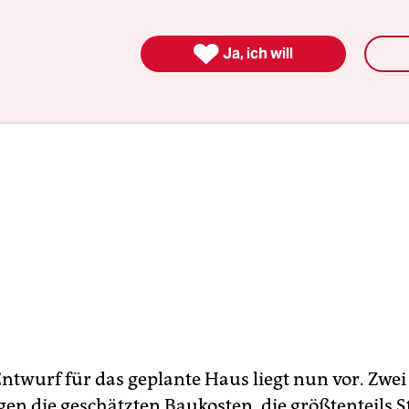

Ja, ich will
Entwurf für das geplante Haus liegt nun vor. Zwei
gen die geschätzten Baukosten, die größtenteils 