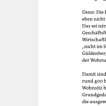
Denn: Die 
eben nicht
Das sei näm
Geschäftsf
Wirtschaftl
„nicht im S
Güldenberg
der Wohnu
Damit sind
rund 400 b
Wohnsitz h
Grundgedan
die ausgew