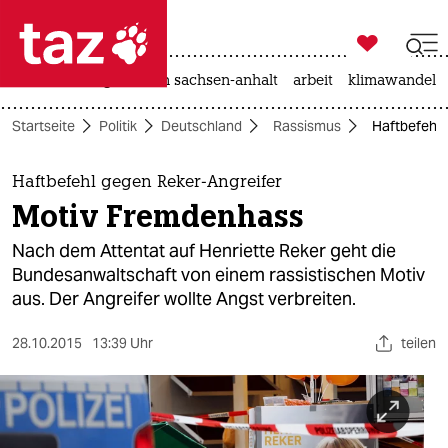

taz zahl ich
hitze
landtagswahl in sachsen-anhalt
arbeit
klimawandel

taz zahl ich
Startseite
Politik
Deutschland
Rassismus
Haftbefehl 
taz zahl ich
themen
Haftbefehl gegen Reker-Angreifer
Motiv Fremdenhass
politik
Nach dem Attentat auf Henriette Reker geht die
öko
Bundesanwaltschaft von einem rassistischen Motiv
aus. Der Angreifer wollte Angst verbreiten.
gesellschaft
28.10.2015
13:39 Uhr
teilen
kultur
sport