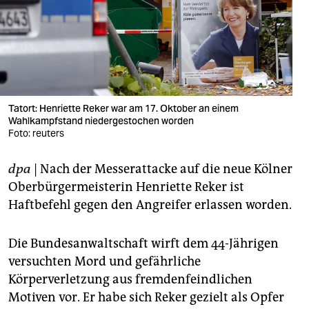
berlin
nord
wahrheit
verlag
Tatort: Henriette Reker war am 17. Oktober an einem
Wahlkampfstand niedergestochen worden
verlag
Foto: reuters
veranstaltungen
dpa
| Nach der Messerattacke auf die neue Kölner
shop
Oberbürgermeisterin Henriette Reker ist
fragen & hilfe
Haftbefehl gegen den Angreifer erlassen worden.
unterstützen
Die Bundesanwaltschaft wirft dem 44-Jährigen
abo
versuchten Mord und gefährliche
Körperverletzung aus fremdenfeindlichen
genossenschaft
Motiven vor. Er habe sich Reker gezielt als Opfer