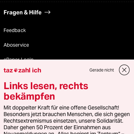
Fragen & Hilfe
Feedback
Aboservice
ePaper Login
taz
zahl ich
Gerade nicht

Downloads für Abonnierende
Links lesen, rechts
bekämpfen
© 2026 taz Verlags und Vertriebs GmbH
Mit doppelter Kraft für eine offene Gesellschaft!
Alle Rechte vorbehalten. Bei rechtlichen Fragen oder für Genehmigungen
wenden Sie sich bitte an
lizenzen@taz.de
Besonders jetzt brauchen Menschen, die sich gegen
Rechtsextremismus einsetzen, unsere Solidarität.
Daher gehen 50 Prozent der Einnahmen aus
Feedback
Redaktionsstatut
Kommune-Richtlinien
KI-