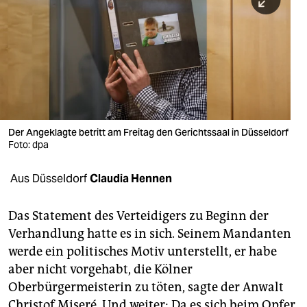
berlin
nord
wahrheit
verlag
verlag
Der Angeklagte betritt am Freitag den Gerichtssaal in Düsseldorf
Foto: dpa
veranstaltungen
shop
Aus Düsseldorf
Claudia Hennen
fragen & hilfe
Das Statement des Verteidigers zu Beginn der
unterstützen
Verhandlung hatte es in sich. Seinem Mandanten
werde ein politisches Motiv unterstellt, er habe
abo
aber nicht vorgehabt, die Kölner
genossenschaft
Oberbürgermeisterin zu töten, sagte der Anwalt
Christof Miseré. Und weiter: Da es sich beim Opfer