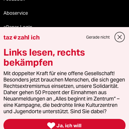
Aboservice
ePaper Login
taz
zahl ich
Gerade nicht

Downloads für Abonnierende
Links lesen, rechts
bekämpfen
© 2026 taz Verlags und Vertriebs GmbH
Mit doppelter Kraft für eine offene Gesellschaft!
Alle Rechte vorbehalten. Bei rechtlichen Fragen oder für Genehmigungen
wenden Sie sich bitte an
lizenzen@taz.de
Besonders jetzt brauchen Menschen, die sich gegen
Rechtsextremismus einsetzen, unsere Solidarität.
Daher gehen 50 Prozent der Einnahmen aus
Feedback
Redaktionsstatut
Kommune-Richtlinien
KI-
Neuanmeldungen an „Alles beginnt im Zentrum“ –
eine Kampagne, die bedrohte linke Kulturzentren
Leitlinie
Informant
Datenschutz
Impressum
AGB
und Jugendorte unterstützt. Sind Sie dabei?
Seitenwende
Einwilligungen widerrufen (Ads)

Ja, ich will