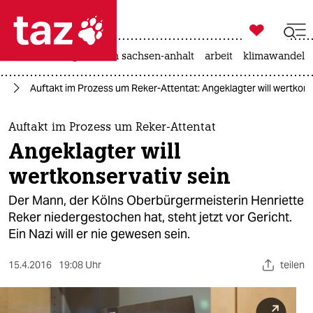

taz zahl ich
hitze
landtagswahl in sachsen-anhalt
arbeit
klimawandel

taz zahl ich
nd
Auftakt im Prozess um Reker-Attentat: Angeklagter will wertkons
taz zahl ich
themen
Auftakt im Prozess um Reker-Attentat
Angeklagter will
politik
wertkonservativ sein
öko
Der Mann, der Kölns Oberbürgermeisterin Henriette
Reker niedergestochen hat, steht jetzt vor Gericht.
gesellschaft
Ein Nazi will er nie gewesen sein.
kultur
15.4.2016
19:08 Uhr
teilen
sport