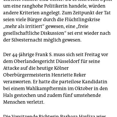
epaper login
um eine ranghohe Politikerin handele, würden
andere Kriterien angelegt. Zum Zeitpunkt der Tat
seien viele Bürger durch die Flüchtlingskrise
„mehr als irritiert“ gewesen, eine „freie
gesellschaftliche Diskussion“ sei erst wieder nach
der Silvesternacht möglich gewesen.
Der 44-jährige Frank S. muss sich seit Freitag vor
dem Oberlandesgericht Düsseldorf für seine
Attacke auf die heutige Kölner
Oberbürgermeisterin Henriette Reker
veranworten. Er hatte die parteilose Kandidatin
bei einem Wahlkampftermin im Oktober in den
Hals gestochen und zudem fünf umstehende
Menschen verletzt.
Die Vorsitzende Richterin Barbara Havliza wies