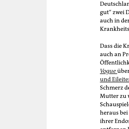
Deutschlan
gut“ zwei 
auch in de
Krankheits
Dass die Kr
auch an Pr
Öffentlichk
Vogue
über
und Eileite
Schmerz de
Mutter zu 
Schauspie
heraus bei 
ihrer Endo