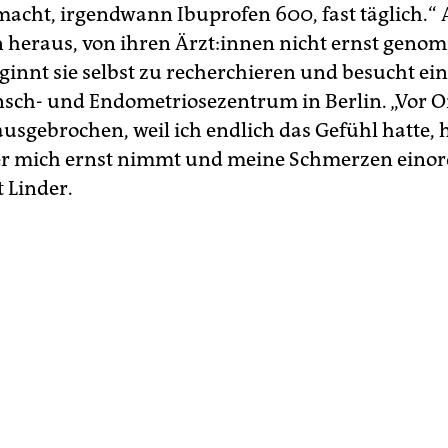
macht, irgendwann Ibuprofen 600, fast täglich.“ 
n heraus, von ihren Ärz­t:in­nen nicht ernst gen
ginnt sie selbst zu recherchieren und besucht ein
ch- und Endometriosezentrum in Berlin. „Vor Or
usgebrochen, weil ich endlich das Gefühl hatte, h
er mich ernst nimmt und meine Schmerzen eino
t Linder.