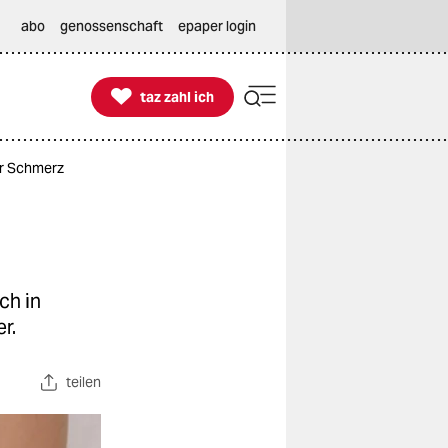
abo
genossenschaft
epaper login

taz zahl ich
taz zahl ich
er Schmerz
ch in
r.
teilen