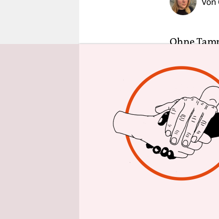
Von
epaper login
Ohne Tampo
verlassen“,
dass ich z
wenn ich ni
Zwischenbl
Krankheits
teilt, hat 
immer, doc
Schmerzen 
Bauchkräm
ich mich i
Tage, da w
aufstehen k