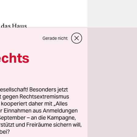
 das Haus
 so stark,
Gerade nicht
Und selbst
echts
e ihre
­Anonymität
schon
d die
esellschaft! Besonders jetzt
rt gegen Rechtsextremismus
hatte
z kooperiert daher mit „Alles
ann habe
ller Einnahmen aus Anmeldungen
. Es gab
. September – an die Kampagne,
hr
rstützt und Freiräume sichern will,
bei?