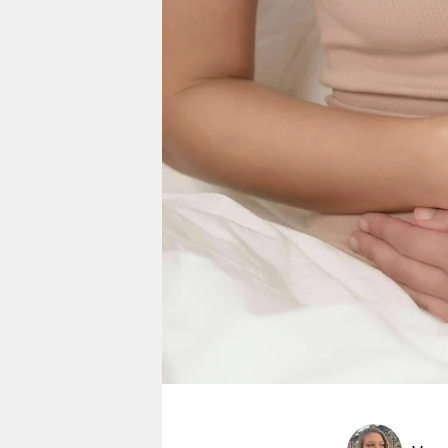
berlin
nord
wahrheit
verlag
verlag
veranstaltungen
shop
fragen & hilfe
unterstützen
abo
genossenschaft