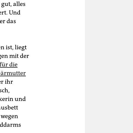
gut, alles
ert. Und
er das
ist, liegt
en mit der
für die
bärmutter
r ihr
sch,
kerin und
usbett
e wegen
inddarms