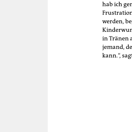
hab ich ge
Frustratio
werden, be
Kinderwuns
in Tränen a
jemand, d
kann.“, sag