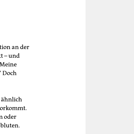
tion an der
t – und
: Meine
“ Doch
 ähnlich
vorkommt.
m oder
bluten.