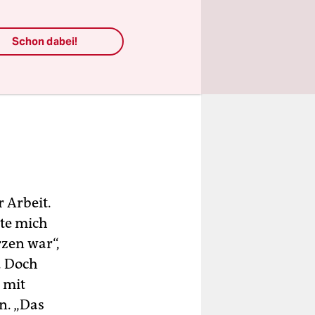
Schon dabei!
r Arbeit.
nte mich
rzen war“,
. Doch
n mit
n. „Das