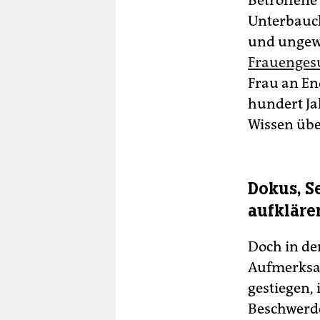
Betroffene
Unterbauc
und ungewo
Frauengesu
Frau an En
hundert Jah
Wissen übe
Dokus, S
aufkläre
Doch in de
Aufmerksam
gestiegen,
Beschwerde