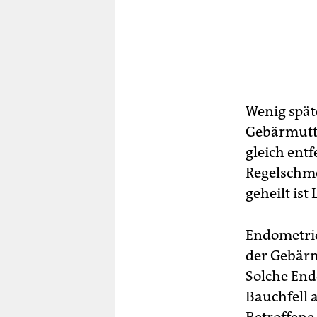
Wenig spät
Gebärmutte
gleich entf
Regelschme
geheilt ist
Endometrio
der Gebär
Solche End
Bauchfell 