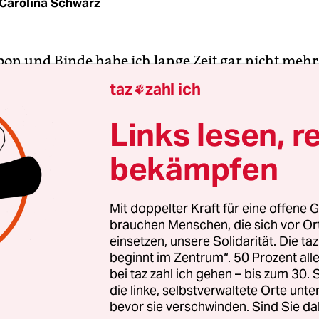
Carolina Schwarz
n und Binde habe ich lange Zeit gar nicht mehr
 erzählt Jasmin Linder der taz. „Meine Periode war
taz
zahl ich

eitweise stündlich den Tampon wechseln musste. 
cht meine Period­e hatte, konnte ich jederzeit
Links lesen, r
utungen bekommen.“ Die 37-jährige Lehrerin, di
bekämpfen
geschichte mit der taz unter der Bedingung der 
seit dem 11. Lebensjahr ihre Periode. Stark war sie 
h im Laufe der Jahre wurde sie immer stärker un
Mit doppelter Kraft für eine offene G
brauchen Menschen, die sich vor O
schlimmer. „Ich war nur noch schlecht gelaunt, 
einsetzen, unsere Solidarität. Die ta
pfe, Rückenschmerzen und Durchfall. Irgendw
beginnt im Zentrum“. 50 Prozent a
n meinem Körper einfach nicht mehr wohl gefühlt
bei taz zahl ich gehen – bis zum 30
aren die Schmerzen so extrem, dass ich nicht me
die linke, selbstverwaltete Orte unte
bevor sie verschwinden. Sind Sie da
onnte“, sagt Linder.