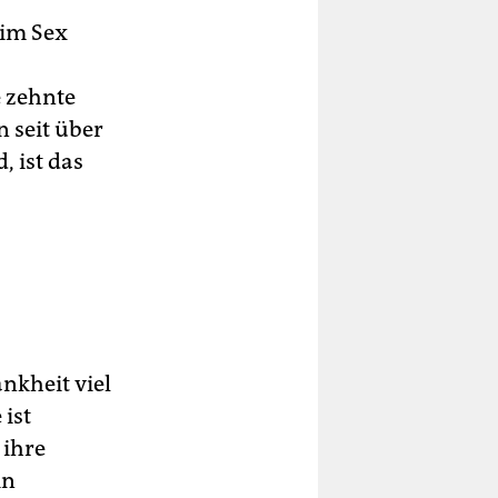
im Sex
e zehnte
 seit über
, ist das
nkheit viel
ist
 ihre
in