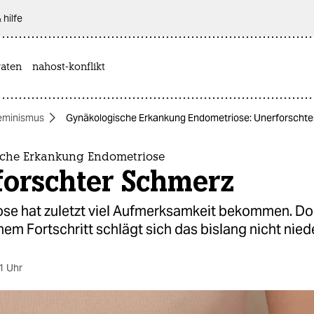
 hilfe
aten
nahost-konflikt
eminismus
Gynäkologische Erkankung Endometriose: Unerforscht
che Erkankung Endometriose
forschter Schmerz
se hat zuletzt viel Aufmerksamkeit bekommen. Do
em Fortschritt schlägt sich das bislang nicht niede
1 Uhr