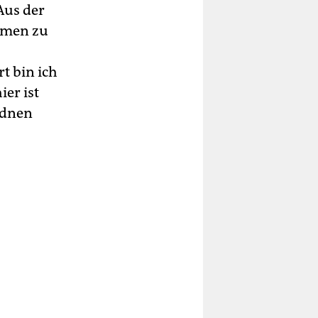
Aus der
ommen zu
t bin ich
ier ist
rdnen