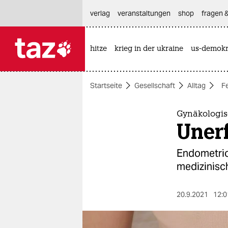
hautnavigation anspringen
hauptinhalt anspringen
footer anspringen
verlag
veranstaltungen
shop
fragen &
hitze
krieg in der ukraine
us-demokr

taz zahl ich
taz zahl ich
Startseite
Gesellschaft
Alltag
F
themen
politik
Gynäkologis
Uner
öko
Endometrio
gesellschaft
medizinisch
kultur
20.9.2021
12:0
sport