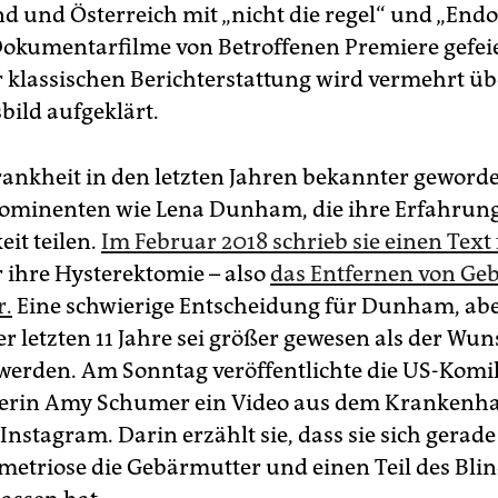
d und Österreich mit „nicht die regel“ und „Endo 
Dokumentarfilme von Betroffenen Premiere gefei
r klassischen Berichterstattung wird vermehrt üb
bild aufgeklärt.
ankheit in den letzten Jahren bekannter geworden 
ominenten wie Lena Dunham, die ihre Erfahrung
eit teilen.
Im Februar 2018 schrieb sie einen Text 
 ihre Hysterektomie – also
das Entfernen von Ge
r.
Eine schwierige Entscheidung für Dunham, abe
r letzten 11 Jahre sei größer gewesen als der Wun
werden. Am Sonntag veröffentlichte die US-Komi
lerin Amy Schumer ein Video aus dem Krankenha
Instagram. Darin erzählt sie, dass sie sich gerad
metriose die Gebärmutter und einen Teil des Bl