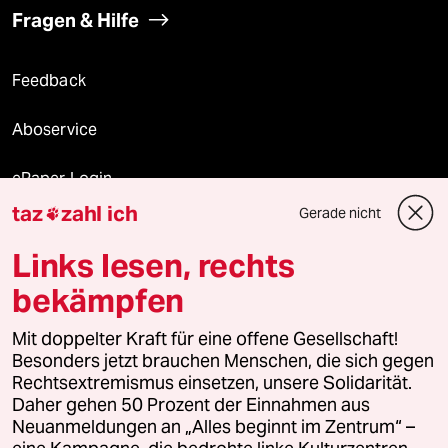
Fragen & Hilfe
Feedback
Aboservice
ePaper Login
taz
zahl ich
Gerade nicht

Downloads für Abonnierende
Links lesen, rechts
bekämpfen
© 2026 taz Verlags und Vertriebs GmbH
Alle Rechte vorbehalten. Bei rechtlichen Fragen oder für Genehmigungen
Mit doppelter Kraft für eine offene Gesellschaft!
wenden Sie sich bitte an
lizenzen@taz.de
Besonders jetzt brauchen Menschen, die sich gegen
Rechtsextremismus einsetzen, unsere Solidarität.
Daher gehen 50 Prozent der Einnahmen aus
Feedback
Redaktionsstatut
Kommune-Richtlinien
KI-
Neuanmeldungen an „Alles beginnt im Zentrum“ –