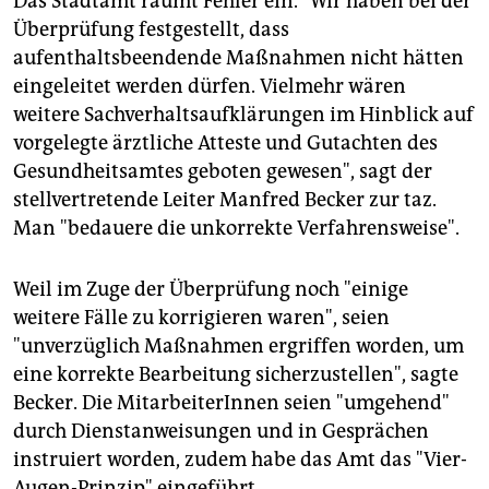
Das Stadtamt räumt Fehler ein. "Wir haben bei der
Hervor getan
hatte sich dabei seinerzeit CDU-
Überprüfung festgestellt, dass
Innensenator Thomas Röwekamp: Der wollte die
aufenthaltsbeendende Maßnahmen nicht hätten
Reisefähigkeitsuntersuchungen an die als besonders
restriktiv bekannte Hamburger Gesundheitsbehörde
eingeleitet werden dürfen. Vielmehr wären
vergeben, scheiterte aber mit seinem Vorstoß.
weitere Sachverhaltsaufklärungen im Hinblick auf
vorgelegte ärztliche Atteste und Gutachten des
Gesundheitsamtes geboten gewesen", sagt der
stellvertretende Leiter Manfred Becker zur taz.
Man "bedauere die unkorrekte Verfahrensweise".
Weil im Zuge der Überprüfung noch "einige
weitere Fälle zu korrigieren waren", seien
"unverzüglich Maßnahmen ergriffen worden, um
eine korrekte Bearbeitung sicherzustellen", sagte
Becker. Die MitarbeiterInnen seien "umgehend"
durch Dienstanweisungen und in Gesprächen
instruiert worden, zudem habe das Amt das "Vier-
Augen-Prinzip" eingeführt.