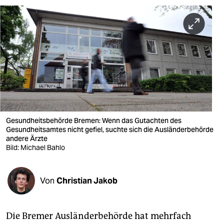
berlin
nord
wahrheit
verlag
verlag
veranstaltungen
Gesundheitsbehörde Bremen: Wenn das Gutachten des
shop
Gesundheitsamtes nicht gefiel, suchte sich die Ausländerbehörde
andere Ärzte
fragen & hilfe
Bild: Michael Bahlo
unterstützen
Von
Christian Jakob
abo
genossenschaft
Die Bremer Ausländerbehörde hat mehrfach