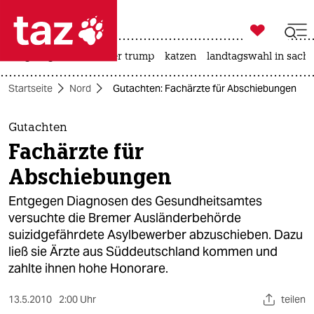

taz zahl ich
bergsteigen
usa unter trump
katzen
landtagswahl in sachs

taz zahl ich
Startseite
Nord
Gutachten: Fachärzte für Abschiebungen
taz zahl ich
themen
Gutachten
Fachärzte für
politik
Abschiebungen
öko
Entgegen Diagnosen des Gesundheitsamtes
versuchte die Bremer Ausländerbehörde
gesellschaft
suizidgefährdete Asylbewerber abzuschieben. Dazu
ließ sie Ärzte aus Süddeutschland kommen und
kultur
zahlte ihnen hohe Honorare.
sport
13.5.2010
2:00 Uhr
teilen