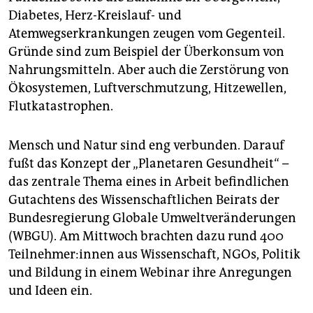
epaper login
Dia­betes, Herz-Kreislauf- und
Atemwegserkrankungen zeugen vom Gegenteil.
Gründe sind zum Beispiel der Überkonsum von
Nahrungsmitteln. Aber auch die Zerstörung von
Ökosystemen, Luftverschmutzung, Hitzewellen,
Flutkatastrophen.
Mensch und Natur sind eng verbunden. Darauf
fußt das Konzept der „Planetaren Gesundheit“ –
das zentrale Thema eines in Arbeit befindlichen
Gutachtens des Wissenschaftlichen Beirats der
Bundesregierung Globale Umweltveränderungen
(WBGU). Am Mittwoch brachten dazu rund 400
Teil­neh­me­r:in­nen aus Wissenschaft, NGOs, Politik
und Bildung in einem Webinar ihre Anregungen
und Ideen ein.