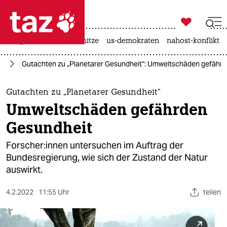

taz zahl ich
krieg in der ukraine
hitze
us-demokraten
nahost-konflikt

taz zahl ich
el
Gutachten zu „Planetarer Gesundheit“: Umweltschäden gefähr
taz zahl ich
themen
Gutachten zu „Planetarer Gesundheit“
Umweltschäden gefährden
politik
Gesundheit
öko
Forscher:in­nen untersuchen im Auftrag der
Bundesregierung, wie sich der Zustand der Natur
gesellschaft
auswirkt.
kultur
4.2.2022
11:55 Uhr
teilen
sport