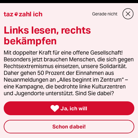
Anzeigen
taz
zahl ich
Gerade nicht

Links lesen, rechts
Fragen & Hilfe
bekämpfen
Mit doppelter Kraft für eine offene Gesellschaft!
Feedback
Besonders jetzt brauchen Menschen, die sich gegen
Rechtsextremismus einsetzen, unsere Solidarität.
Aboservice
Daher gehen 50 Prozent der Einnahmen aus
Neuanmeldungen an „Alles beginnt im Zentrum“ –
eine Kampagne, die bedrohte linke Kulturzentren
ePaper Login
und Jugendorte unterstützt. Sind Sie dabei?
Downloads für Abonnierende

Ja, ich will
Schon dabei!
© 2026 taz Verlags und Vertriebs GmbH
Alle Rechte vorbehalten. Bei rechtlichen Fragen oder für Genehmigungen