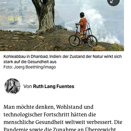
berlin
nord
wahrheit
verlag
verlag
Kohleabbau in Dhanbad, Indien: der Zustand der Natur wirkt sich
stark auf die Gesundheit aus
veranstaltungen
Foto: Joerg Boethling/imago
shop
fragen & hilfe
Von
Ruth Lang Fuentes
unterstützen
Man möchte denken, Wohlstand und
abo
technologischer Fortschritt hätten die
genossenschaft
menschliche Gesundheit weltweit verbessert. Die
Pandemie sowie die Zunahme an Übergewicht,