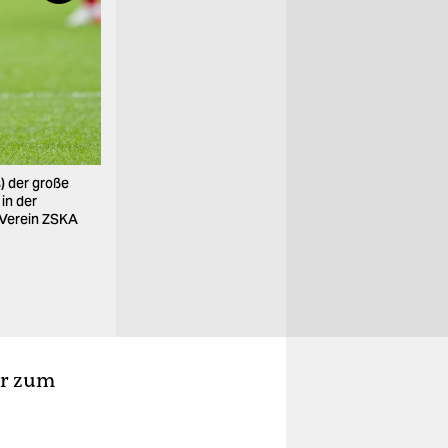
) der große
Salem Al-Dawsari, Saudi-Arabien, Rechtes Mittelfe
 in der
Professional League spielen, wagte er den Sprung 
n Verein ZSKA
an. Konnte sich nicht durchsetzen und spielte nur e
Foto: AP
er zum