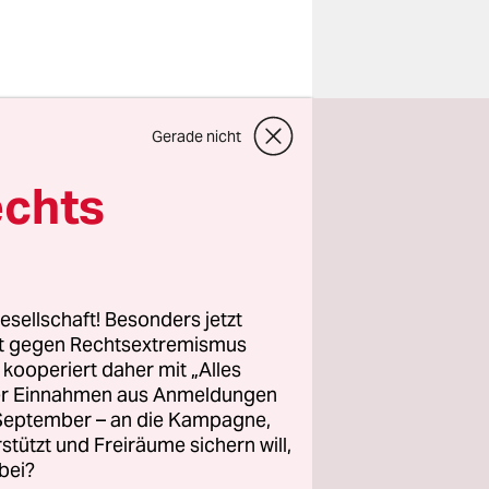
ldo hat
Gerade nicht
ierten
e sich im
echts
haben
esellschaft! Besonders jetzt
rt gegen Rechtsextremismus
z kooperiert daher mit „Alles
ller Einnahmen aus Anmeldungen
. September – an die Kampagne,
rstützt und Freiräume sichern will,
bei?