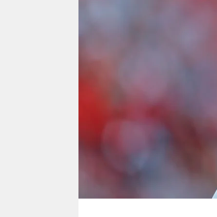
berlin
nord
wahrheit
verlag
verlag
veranstaltungen
shop
fragen & hilfe
unterstützen
abo
genossenschaft