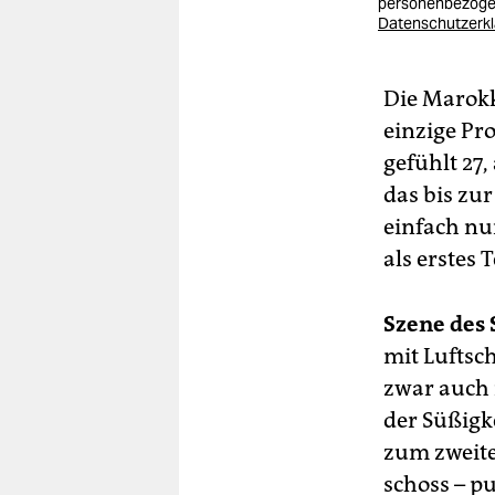
personenbezogen
Datenschutzerk
Die Marokk
einzige Pr
gefühlt 27
das bis zu
einfach nu
als erstes
Szene des 
mit Luftsc
zwar auch 
der Süßigke
zum zweite
schoss – pu