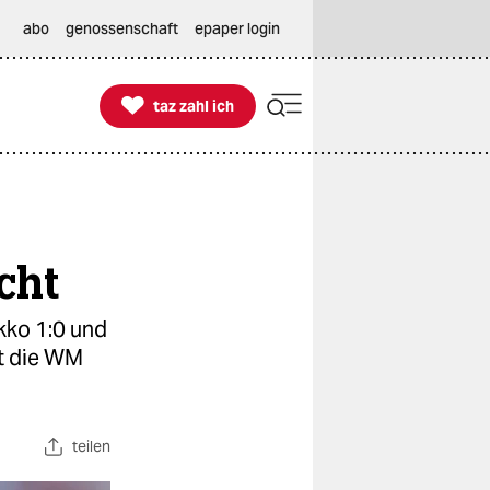
abo
genossenschaft
epaper login

taz zahl ich
taz zahl ich
cht
kko 1:0 und
st die WM
teilen