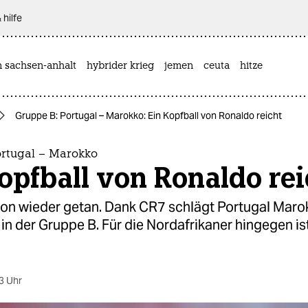
 hilfe
n sachsen-anhalt
hybrider krieg
jemen
ceuta
hitze
Gruppe B: Portugal – Marokko: Ein Kopfball von Ronaldo reicht
ortugal – Marokko
opfball von Ronaldo rei
chon wieder getan. Dank CR7 schlägt Portugal Maro
 in der Gruppe B. Für die Nordafrikaner hingegen i
3 Uhr