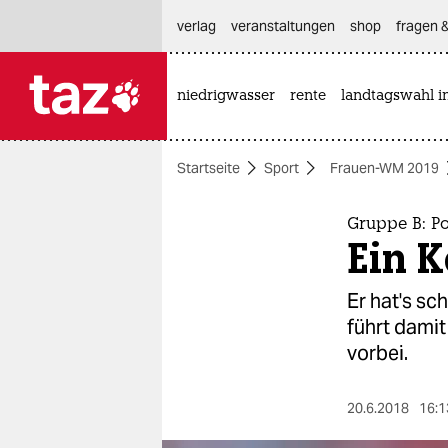
hautnavigation anspringen
hauptinhalt anspringen
footer anspringen
verlag
veranstaltungen
shop
fragen &
niedrigwasser
rente
landtagswahl i

taz zahl ich
taz zahl ich
Startseite
Sport
Frauen-WM 2019
themen
politik
Gruppe B: P
Ein K
öko
Er hat's s
gesellschaft
führt damit
vorbei.
kultur
sport
20.6.2018
16:1