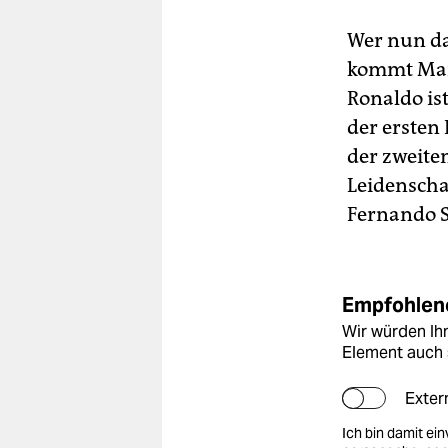
Wer nun dac
kommt Maro
Ronaldo is
der ersten
der zweite
Leidenscha
Fernando S
Empfohlene
Wir würden Ihn
Element auch 
Exter
Ich bin damit ei