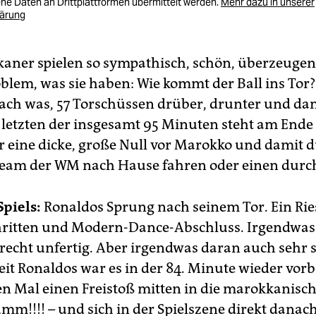
e Daten an Drittplattformen übermittelt werden.
Mehr dazu in unserer
lärung
aner spielen so sympathisch, schön, überzeugen
oblem, was sie haben: Wie kommt der Ball ins Tor
, ach was, 57 Torschüssen drüber, drunter und d
r letzten der insgesamt 95 Minuten steht am Ende
r eine dicke, große Null vor Marokko und damit d
 Team der WM nach Hause fahren oder einen durc
Spiels:
Ronaldos Sprung nach seinem Tor. Ein Ri
hritten und Modern-Dance-Abschluss. Irgendwas
recht unfertig. Aber irgendwas daran auch sehr 
it Ronaldos war es in der 84. Minute wieder vorbe
n Mal einen Freistoß mitten in die marokkanisc
mm!!!! – und sich in der Spielszene direkt danach