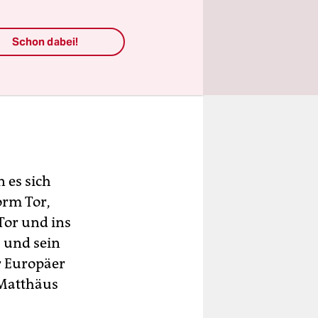
Schon dabei!
 es sich
orm Tor,
Tor und ins
) und sein
er Europäer
 Matthäus