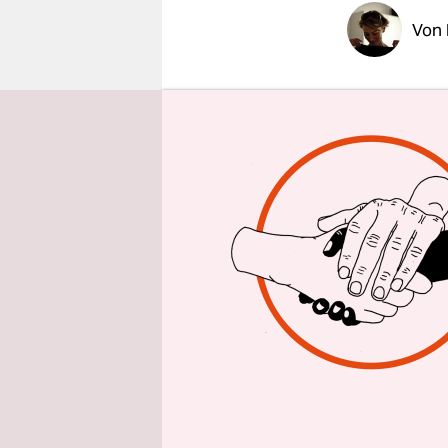
epaper login
Von
Die Vorau
einen Punkt
Spanier ge
ersten Vor
besiegen l
Das Ergebn