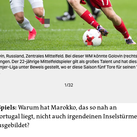
n, Russland, Zentrales Mittelfeld. Bei dieser WM könnte Golovin (rechts
gen. Der 22-jährige Mittelfeldspieler gilt als großes Talent und hat dies
jer-Liga unter Beweis gestellt, wo er diese Saison fünf Tore für seine
.
1
/
32
piels:
Warum hat Marokko, das so nah an
rtugal liegt, nicht auch irgendeinen Inselstürm
usgebildet?