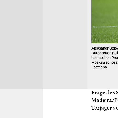
Aleksandr Golovi
Durchbruch gelin
heimischen Prem
Moskau schoss
Foto: dpa
Frage des S
Madeira/Po
Torjäger a