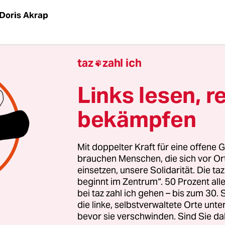
Doris Akrap
ssetzungen:
Das Team um den Madeirenser Rona
taz
zahl ich

. Den hat es in dem Spiel gegen die hoch favoris
holt. Die Marokkaner haben keinen Punkt, weil si
Links lesen, r
rundenspiel von den Iranern durch ein Eigentor 
bekämpfen
assen.
is:
1:0 (1:0)
Mit doppelter Kraft für eine offene G
brauchen Menschen, die sich vor O
einsetzen, unsere Solidarität. Die ta
beginnt im Zentrum“. 50 Prozent a
bei taz zahl ich gehen – bis zum 30
die linke, selbstverwaltete Orte unte
bevor sie verschwinden. Sind Sie da