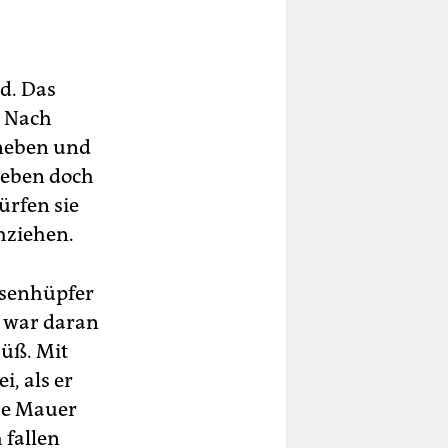
d. Das
? Nach
aneben und
 eben doch
ürfen sie
hziehen.
esenhüpfer
 war daran
süß. Mit
i, als er
he Mauer
 fallen